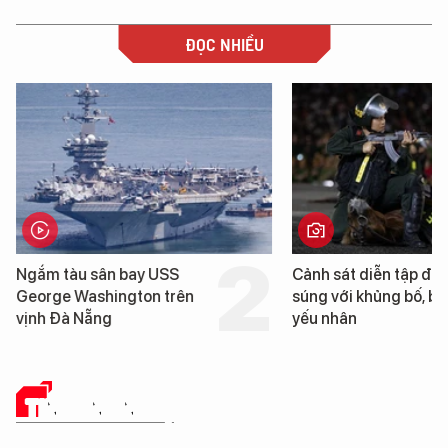
ĐỌC NHIỀU
tàu sân bay USS
Cảnh sát diễn tập đấu
e Washington trên
súng với khủng bố, bảo vệ
Đà Nẵng
yếu nhân
TIN CÔNG NGHỆ