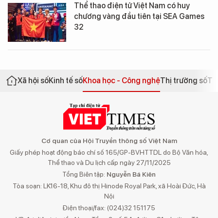
Thể thao điện tử Việt Nam có huy
chương vàng đầu tiên tại SEA Games
32
Xã hội số
Kinh tế số
Khoa học - Công nghệ
Thị trường số
Th
Cơ quan của Hội Truyền thông số Việt Nam
Giấy phép hoạt động báo chí số 165/GP-BVHTTDL do Bộ Văn hóa,
Thể thao và Du lịch cấp ngày 27/11/2025
Tổng Biên tập:
Nguyễn Bá Kiên
Tòa soạn: LK16-18, Khu đô thị Hinode Royal Park, xã Hoài Đức, Hà
Nội
Điện thoại/fax: (024)32 151175