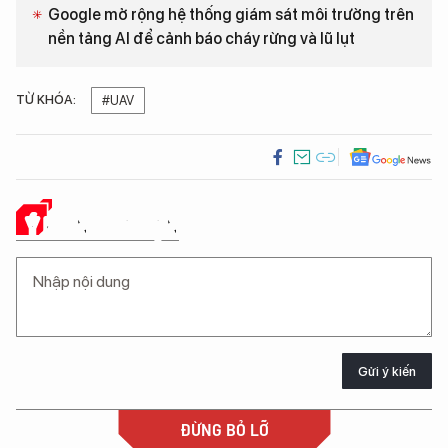
Google mở rộng hệ thống giám sát môi trường trên
nền tảng AI để cảnh báo cháy rừng và lũ lụt
TỪ KHÓA:
#UAV
Ý KIẾN CỦA BẠN
Gửi ý kiến
ĐỪNG BỎ LỠ