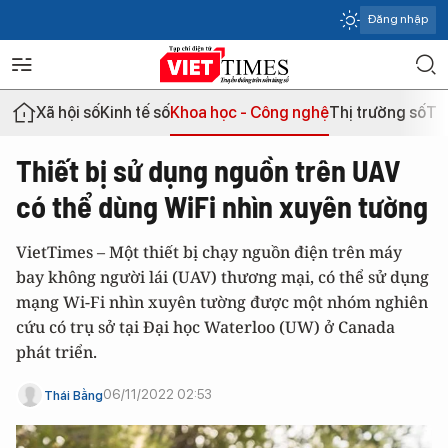
Đăng nhập
Xã hội số
Kinh tế số
Khoa học - Công nghệ
Thị trường số
Th
Thiết bị sử dụng nguồn trên UAV
có thể dùng WiFi nhìn xuyên tường
VietTimes – Một thiết bị chạy nguồn điện trên máy
bay không người lái (UAV) thương mại, có thể sử dụng
mạng Wi-Fi nhìn xuyên tường được một nhóm nghiên
cứu có trụ sở tại Đại học Waterloo (UW) ở Canada
phát triển.
06/11/2022 02:53
Thái Bằng