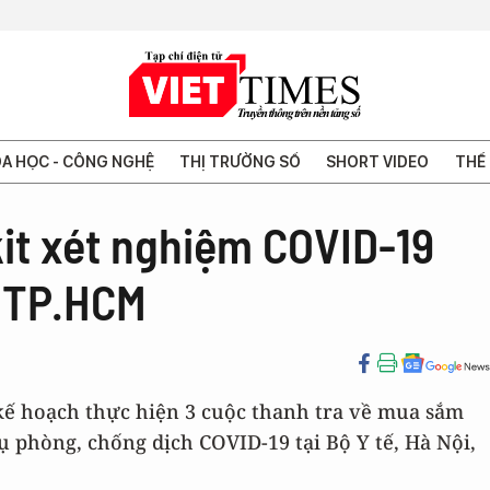
A HỌC - CÔNG NGHỆ
THỊ TRƯỜNG SỐ
SHORT VIDEO
THẾ 
it xét nghiệm COVID-19
à TP.HCM
kế hoạch thực hiện 3 cuộc thanh tra về mua sắm
vụ phòng, chống dịch COVID-19 tại Bộ Y tế, Hà Nội,