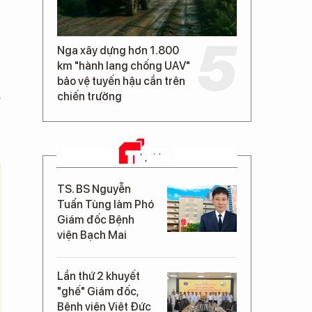
Nga xây dựng hơn 1.800
km "hành lang chống UAV"
bảo vệ tuyến hậu cần trên
chiến trường
g
TIN MỚI
TS. BS Nguyễn
Tuấn Tùng làm Phó
Giám đốc Bệnh
viện Bạch Mai
Lần thứ 2 khuyết
"ghế" Giám đốc,
Bệnh viện Việt Đức