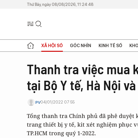
Thứ Bảy, ngày 08/08/2026, 11:24:48
XÃ HỘI SỐ
GÓC NHÌN
KINH TẾ SỐ
KHO
Thanh tra việc mua k
tại Bộ Y tế, Hà Nội v
04/01/2022 07:55
PV
Tổng thanh tra Chính phủ đã phê duyệt 
trang thiết bị y tế, kit xét nghiệm phục 
TP.HCM trong quý 1-2022.