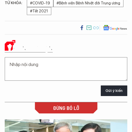
TỪ KHÓA:
#COVID-19
#Bệnh viện Bệnh Nhiệt đới Trung ương
#Tết 2021
Ý KIẾN CỦA BẠN
Gửi ý kiến
ĐỪNG BỎ LỠ