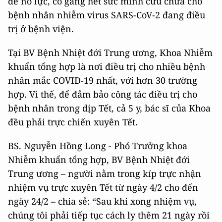
để nỗ lực, cố gắng hết sức mình cứu chữa cho
bệnh nhân nhiễm virus SARS-CoV-2 đang điều
trị ở bệnh viện.
Tại BV Bệnh Nhiệt đới Trung ương, Khoa Nhiễm
khuẩn tổng hợp là nơi điều trị cho nhiều bệnh
nhân mắc COVID-19 nhất, với hơn 30 trường
hợp. Vì thế, để đảm bảo công tác điều trị cho
bệnh nhân trong dịp Tết, cả 5 y, bác sĩ của Khoa
đều phải trực chiến xuyên Tết.
BS. Nguyễn Hồng Long - Phó Trưởng khoa
Nhiễm khuẩn tổng hợp, BV Bệnh Nhiệt đới
Trung ương – người nằm trong kíp trực nhận
nhiệm vụ trực xuyên Tết từ ngày 4/2 cho đến
ngày 24/2 – chia sẻ: “Sau khi xong nhiệm vụ,
chúng tôi phải tiếp tục cách ly thêm 21 ngày rồi