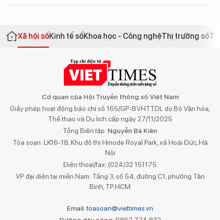
Xã hội số
Kinh tế số
Khoa học - Công nghệ
Thị trường số
Th
Cơ quan của Hội Truyền thông số Việt Nam
Giấy phép hoạt động báo chí số 165/GP-BVHTTDL do Bộ Văn hóa,
Thể thao và Du lịch cấp ngày 27/11/2025
Tổng Biên tập:
Nguyễn Bá Kiên
Tòa soạn: LK16-18, Khu đô thị Hinode Royal Park, xã Hoài Đức, Hà
Nội
Điện thoại/fax: (024)32 151175
VP đại diện tại miền Nam: Tầng 3, số 54, đường C1, phường Tân
Bình, TP.HCM
Email:
toasoan@viettimes.vn