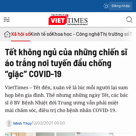
Đăng nhập
Xã hội số
Kinh tế số
Khoa học - Công nghệ
Thị trường số
Th
Tết không ngủ của những chiến sĩ
áo trắng nơi tuyến đầu chống
“giặc” COVID-19
VietTimes – Tết đến, xuân về là lúc mỗi người lại sum
họp bên gia đình. Thế nhưng những ngày Tết, các bác
sĩ ở BV Bệnh Nhiệt đới Trung ương vẫn phải miệt
mài chăm sóc, điều trị cho bệnh nhân COVID-19.
12/02/2021 05:00
Minh Thúy