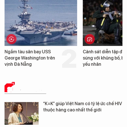
Cảnh sát diễn tập đấu
Cận cảnh chiến hạm 
súng với khủng bố, bảo vệ
tống tàu sân bay USS
yếu nhân
George Washington 
Đà Nẵng
SỨC KHỎE 24H
“K=K” giúp Việt Nam có tỷ lệ ức chế HIV
thuộc hàng cao nhất thế giới