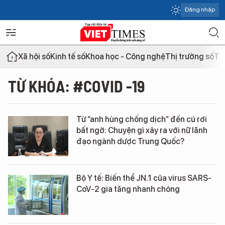
Đăng nhập
Xã hội số
Kinh tế số
Khoa học - Công nghệ
Thị trường số
Th
TỪ KHÓA: #COVID -19
Từ “anh hùng chống dịch” đến cú rơi
bất ngờ: Chuyện gì xảy ra với nữ lãnh
đạo ngành dược Trung Quốc?
Bộ Y tế: Biến thể JN.1 của virus SARS-
CoV-2 gia tăng nhanh chóng