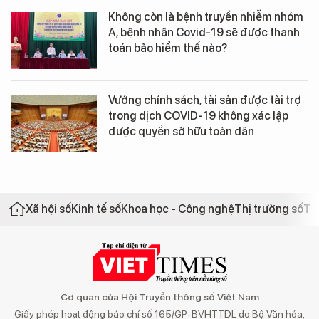
Không còn là bệnh truyền nhiễm nhóm
A, bệnh nhân Covid-19 sẽ được thanh
toán bảo hiểm thế nào?
Vướng chính sách, tài sản được tài trợ
trong dịch COVID-19 không xác lập
được quyền sở hữu toàn dân
Xã hội số
Kinh tế số
Khoa học - Công nghệ
Thị trường số
Th
Cơ quan của Hội Truyền thông số Việt Nam
Giấy phép hoạt động báo chí số 165/GP-BVHTTDL do Bộ Văn hóa,