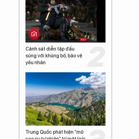
Cảnh sát diễn tập đấu
súng với khủng bố, bảo vệ
yếu nhân
Trung Quốc phát hiện “mỏ
cao su tự nhiên” từ một loài