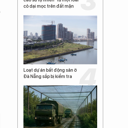
ể
cỏ dại mọc trên đất mặn
ộ
Loạt dự án bất động sản ở
Đà Nẵng sắp bị kiểm tra