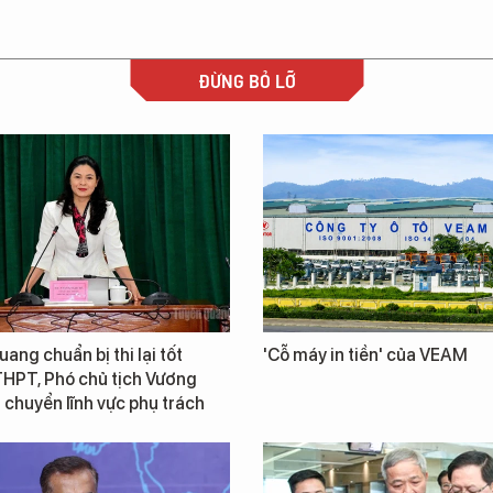
ĐỪNG BỎ LỠ
ang chuẩn bị thi lại tốt
'Cỗ máy in tiền' của VEAM
THPT, Phó chủ tịch Vương
chuyển lĩnh vực phụ trách