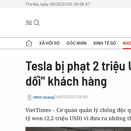
Thứ Bảy, ngày 08/08/2026, 08:58:47
XÃ HỘI SỐ
GÓC NHÌN
KINH TẾ SỐ
KHO
Tesla bị phạt 2 triệu
dối" khách hàng
04/01/2023 09:40
Minh Quang
VietTimes – Cơ quan quản lý chống độc q
tỷ won (2,2 triệu USD) vì đưa ra những 