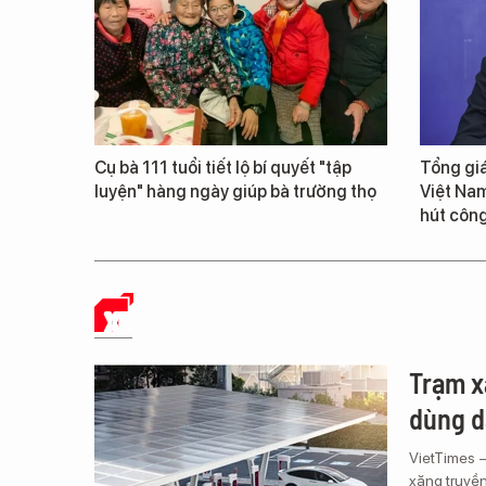
Cụ bà 111 tuổi tiết lộ bí quyết "tập
Tổng giá
luyện" hàng ngày giúp bà trường thọ
Việt Nam
hút công
XE
Trạm x
dùng d
VietTimes 
xăng truyền