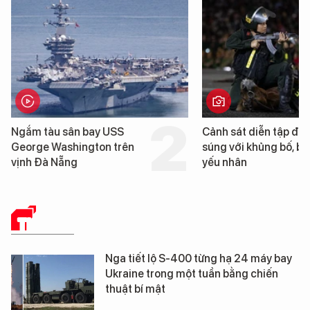
Cảnh sát diễn tập đấu
Cận cảnh chiến h
súng với khủng bố, bảo vệ
tống tàu sân bay 
yếu nhân
George Washingt
Đà Nẵng
THẾ GIỚI
Nga tiết lộ S-400 từng hạ 24 máy bay
Ukraine trong một tuần bằng chiến
thuật bí mật