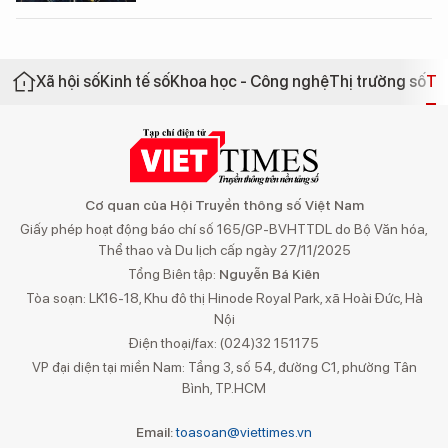
Xã hội số
Kinh tế số
Khoa học - Công nghệ
Thị trường số
Th
Cơ quan của Hội Truyền thông số Việt Nam
Giấy phép hoạt động báo chí số 165/GP-BVHTTDL do Bộ Văn hóa,
Thể thao và Du lịch cấp ngày 27/11/2025
Tổng Biên tập:
Nguyễn Bá Kiên
Tòa soạn: LK16-18, Khu đô thị Hinode Royal Park, xã Hoài Đức, Hà
Nội
Điện thoại/fax: (024)32 151175
VP đại diện tại miền Nam: Tầng 3, số 54, đường C1, phường Tân
Bình, TP.HCM
Email:
toasoan@viettimes.vn