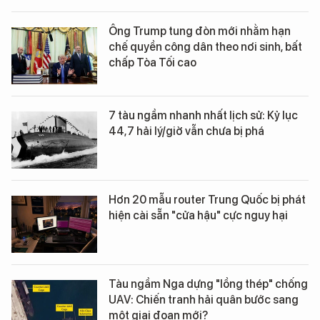
Ông Trump tung đòn mới nhằm hạn
chế quyền công dân theo nơi sinh, bất
chấp Tòa Tối cao
7 tàu ngầm nhanh nhất lịch sử: Kỷ lục
44,7 hải lý/giờ vẫn chưa bị phá
Hơn 20 mẫu router Trung Quốc bị phát
hiện cài sẵn "cửa hậu" cực nguy hại
Tàu ngầm Nga dựng "lồng thép" chống
UAV: Chiến tranh hải quân bước sang
một giai đoạn mới?