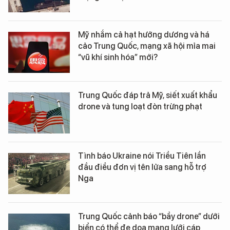
Mỹ nhắm cả hạt hướng dương và há
cảo Trung Quốc, mạng xã hội mỉa mai
“vũ khí sinh hóa” mới?
Trung Quốc đáp trả Mỹ, siết xuất khẩu
drone và tung loạt đòn trừng phạt
Tình báo Ukraine nói Triều Tiên lần
đầu điều đơn vị tên lửa sang hỗ trợ
Nga
Trung Quốc cảnh báo “bầy drone” dưới
biển có thể đe dọa mạng lưới cáp