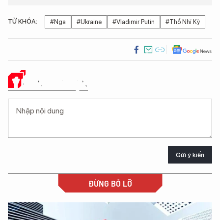
TỪ KHÓA:
#Nga
#Ukraine
#Vladimir Putin
#Thổ Nhĩ Kỳ
Ý KIẾN CỦA BẠN
Gửi ý kiến
ĐỪNG BỎ LỠ