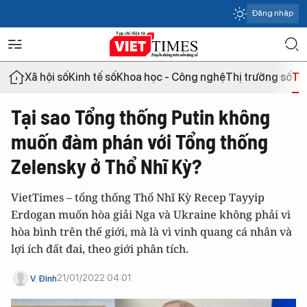
Đăng nhập
Xã hội số
Kinh tế số
Khoa học - Công nghệ
Thị trường số
Th
Tại sao Tổng thống Putin không
muốn đàm phán với Tổng thống
Zelensky ở Thổ Nhĩ Kỳ?
VietTimes – tổng thống Thổ Nhĩ Kỳ Recep Tayyip
Erdogan muốn hòa giải Nga và Ukraine không phải vì
hòa bình trên thế giới, mà là vì vinh quang cá nhân và
lợi ích đất đai, theo giới phân tích.
21/01/2022 04:01
V. Đỉnh