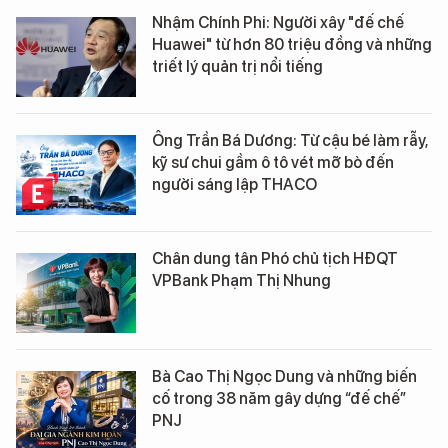
Nhậm Chính Phi: Người xây "đế chế
Huawei" từ hơn 80 triệu đồng và những
triết lý quản trị nổi tiếng
Ông Trần Bá Dương: Từ cậu bé làm rẫy,
kỹ sư chui gầm ô tô vét mỡ bò đến
người sáng lập THACO
Chân dung tân Phó chủ tịch HĐQT
VPBank Phạm Thị Nhung
Bà Cao Thị Ngọc Dung và những biến
cố trong 38 năm gây dựng “đế chế”
PNJ