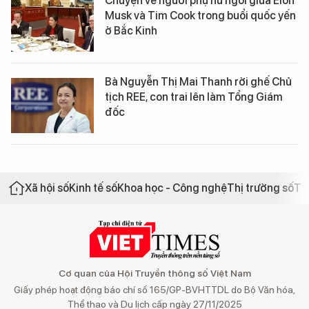
Chuyện về người phụ nữ ngồi giữa Elon
Musk và Tim Cook trong buổi quốc yến
ở Bắc Kinh
Bà Nguyễn Thị Mai Thanh rời ghế Chủ
tịch REE, con trai lên làm Tổng Giám
đốc
Xã hội số
Kinh tế số
Khoa học - Công nghệ
Thị trường số
Th
Cơ quan của Hội Truyền thông số Việt Nam
Giấy phép hoạt động báo chí số 165/GP-BVHTTDL do Bộ Văn hóa,
Thể thao và Du lịch cấp ngày 27/11/2025