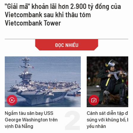
"Giải mã" khoản lãi hơn 2.900 tỷ đồng của
Vietcombank sau khi thâu tóm
Vietcombank Tower
ĐỌC NHIỀU
Cảnh sát diễn tập đấu
Cận cảnh chiến hạm 
súng với khủng bố, bảo vệ
tống tàu sân bay USS
yếu nhân
George Washington 
Đà Nẵng