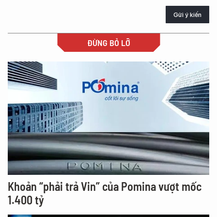
Gửi ý kiến
ĐỪNG BỎ LỠ
Khoản “phải trả Vin” của Pomina vượt mốc
1.400 tỷ