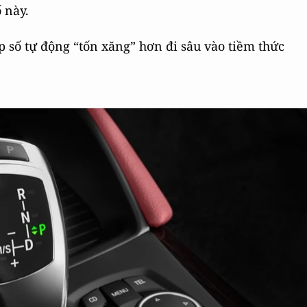
 này.
 số tự động “tốn xăng” hơn đi sâu vào tiềm thức