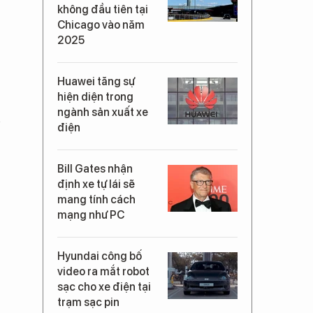
không đầu tiên tại
Chicago vào năm
2025
Huawei tăng sự
hiện diện trong
ngành sản xuất xe
n
điện
Bill Gates nhận
định xe tự lái sẽ
mang tính cách
mạng như PC
Hyundai công bố
video ra mắt robot
sạc cho xe điện tại
trạm sạc pin