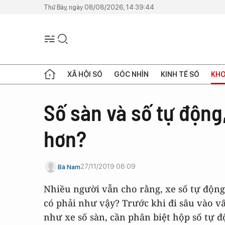
Thứ Bảy, ngày 08/08/2026, 14:39:44
XÃ HỘI SỐ
GÓC NHÌN
KINH TẾ SỐ
KHO
Số sàn và số tự động
hơn?
27/11/2019 08:09
Bá Nam
Nhiều người vẫn cho rằng, xe số tự động 
có phải như vậy? Trước khi đi sâu vào vấ
như xe số sàn, cần phân biệt hộp số tự đ