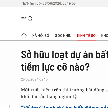
Thứ Năm, ngày 06/08/2026, 03:19:05
XÃ HỘI SỐ
GÓC NHÌN
KINH TẾ SỐ
KHO
Sở hữu loạt dự án bấ
tiềm lực cỡ nào?
25/05/2024 02:10
Mới xuất hiện trên thị trường bất động 
khối tài sản hàng nghìn tỷ.