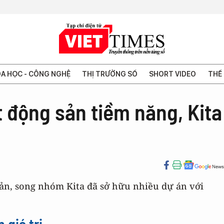
A HỌC - CÔNG NGHỆ
THỊ TRƯỜNG SỐ
SHORT VIDEO
THẾ 
t động sản tiềm năng, Kita
sản, song nhóm Kita đã sở hữu nhiều dự án với