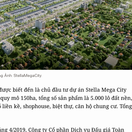
ng. Ảnh: StellaMegaCity.
được biết đến là chủ đầu tư dự án Stella Mega City
quy mô 150ha, tổng số sản phẩm là 5.000 lô đất nền
liền kề, shophouse, biệt thự, căn hộ chung cư. Tổng
áng 4/2019, Công ty Cổ phần Dịch vụ Đấu giá Toàn