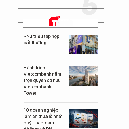
TIN MỚI
PNJ triệu tập họp
bất thường
Hành trình
Vietcombank nắm
trọn quyền sở hữu
Vietcombank
Tower
10 doanh nghiệp
làm ăn thua lỗ nhất
quý II: Vietnam