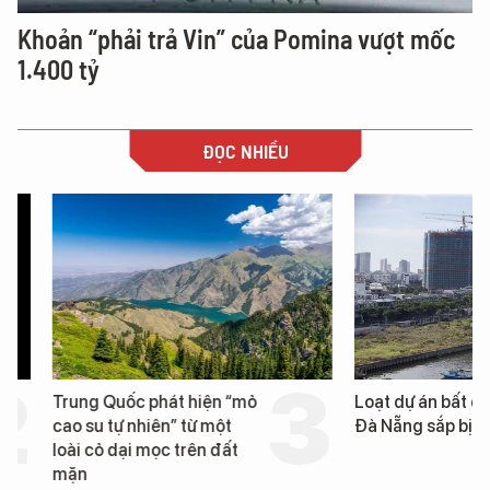
Khoản “phải trả Vin” của Pomina vượt mốc
1.400 tỷ
ĐỌC NHIỀU
Trung Quốc phát hiện “mỏ
Loạt dự án bất động 
cao su tự nhiên” từ một
Đà Nẵng sắp bị kiểm t
loài cỏ dại mọc trên đất
mặn