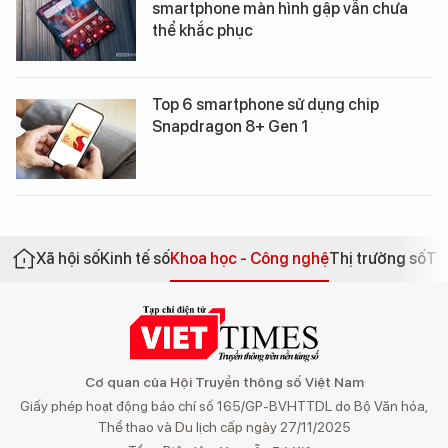
smartphone màn hình gập vẫn chưa
thể khắc phục
Top 6 smartphone sử dụng chip
Snapdragon 8+ Gen 1
Xã hội số
Kinh tế số
Khoa học - Công nghệ
Thị trường số
Th
Cơ quan của Hội Truyền thông số Việt Nam
Giấy phép hoạt động báo chí số 165/GP-BVHTTDL do Bộ Văn hóa,
Thể thao và Du lịch cấp ngày 27/11/2025