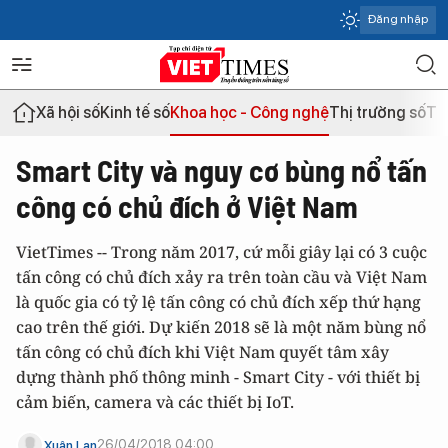
Đăng nhập
Xã hội số
Kinh tế số
Khoa học - Công nghệ
Thị trường số
Th
Smart City và nguy cơ bùng nổ tấn
công có chủ đích ở Việt Nam
VietTimes -- Trong năm 2017, cứ mỗi giây lại có 3 cuộc
tấn công có chủ đích xảy ra trên toàn cầu và Việt Nam
là quốc gia có tỷ lệ tấn công có chủ đích xếp thứ hạng
cao trên thế giới. Dự kiến 2018 sẽ là một năm bùng nổ
tấn công có chủ đích khi Việt Nam quyết tâm xây
dựng thành phố thông minh - Smart City - với thiết bị
cảm biến, camera và các thiết bị IoT.
26/04/2018 04:00
Xuân Lan