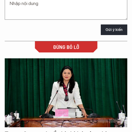
Gửi ý kiến
ĐỪNG BỎ LỠ