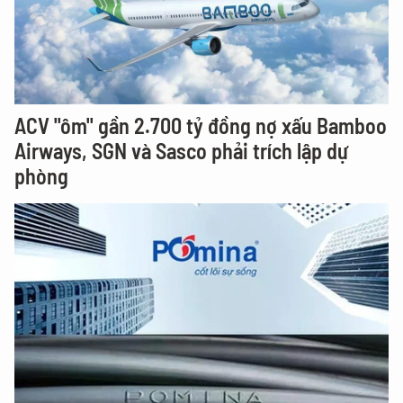
ACV "ôm" gần 2.700 tỷ đồng nợ xấu Bamboo
Airways, SGN và Sasco phải trích lập dự
phòng