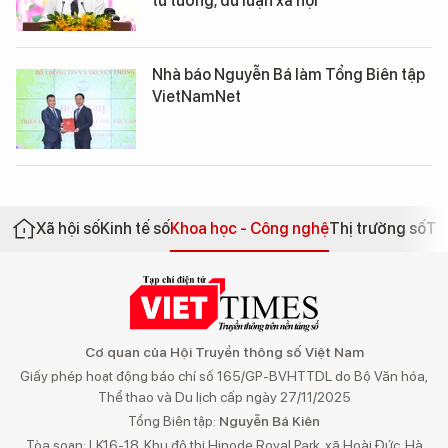
tư tưởng, dư luận xã hội
Nhà báo Nguyễn Bá làm Tổng Biên tập
VietNamNet
Xã hội số
Kinh tế số
Khoa học - Công nghệ
Thị trường số
Th
Cơ quan của Hội Truyền thông số Việt Nam
Giấy phép hoạt động báo chí số 165/GP-BVHTTDL do Bộ Văn hóa,
Thể thao và Du lịch cấp ngày 27/11/2025
Tổng Biên tập:
Nguyễn Bá Kiên
Tòa soạn: LK16-18, Khu đô thị Hinode Royal Park, xã Hoài Đức, Hà