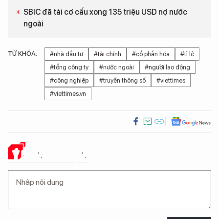
SBIC đã tái cơ cấu xong 135 triệu USD nợ nước
ngoài
TỪ KHÓA:
#nhà đầu tư
#tài chính
#cổ phần hóa
#tỉ lệ
#tổng công ty
#nước ngoài
#người lao động
#công nghiệp
#truyền thông số
#viettimes
#viettimes.vn
Ý KIẾN CỦA BẠN