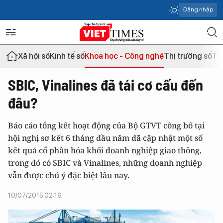
Đăng nhập
Xã hội số
Kinh tế số
Khoa học - Công nghệ
Thị trường số
Th
SBIC, Vinalines đã tái cơ cấu đến
đâu?
Báo cáo tổng kết hoạt động của Bộ GTVT công bố tại
hội nghị sơ kết 6 tháng đầu năm đã cập nhật một số
kết quả cổ phần hóa khối doanh nghiệp giao thông,
trong đó có SBIC và Vinalines, những doanh nghiệp
vẫn được chú ý đặc biệt lâu nay.
10/07/2015 02:16