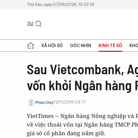
Thứ Sáu, ngày 07/08/2026, 10:32:16
XÃ HỘI SỐ
GÓC NHÌN
KINH TẾ SỐ
KHO
Sau Vietcombank, A
vốn khỏi Ngân hàng
12/11/2018 04:17
Phạm Duy
VietTimes -- Ngân hàng Nông nghiệp và 
về việc thoái vốn tại Ngân hàng TMCP P
giá số cổ phần đang nắm giữ.