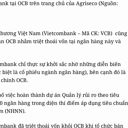
nk tại OCB trên trang chủ của Agriseco (Nguồn:
thương Việt Nam (Vietcombank – Mã CK: VCB) cũng
ần OCB nhằm triệt thoái vốn tại ngân hàng này và
ombank chỉ thực sự khởi sắc nhờ những diễn biến
 biệt là cổ phiếu ngành ngân hàng), bên cạnh đó là
a chính OCB.
ố việc hoàn thành dự án Quản lý rủi ro theo tiêu
10 ngân hàng trong diện thí điểm áp dụng tiêu chuẩ
am (NHNN).
ombank đã triệt thoái vốn khỏi OCB khi tổ chức bán