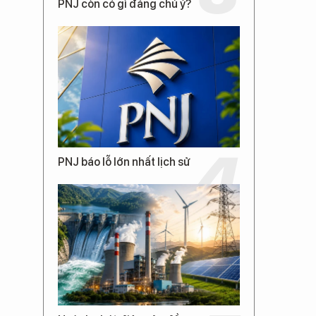
PNJ còn có gì đáng chú ý?
PNJ báo lỗ lớn nhất lịch sử