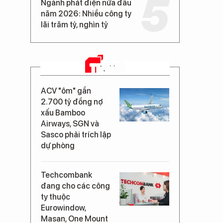
Ngành phát điện nửa đầu
năm 2026: Nhiều công ty
lãi trăm tỷ, nghìn tỷ
TIN MỚI
ACV "ôm" gần
2.700 tỷ đồng nợ
xấu Bamboo
Airways, SGN và
Sasco phải trích lập
dự phòng
Techcombank
n
đang cho các công
ty thuộc
Eurowindow,
Masan, One Mount