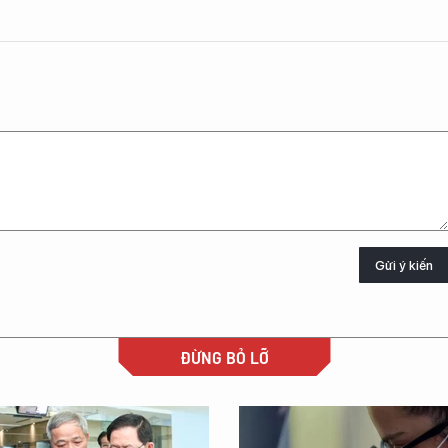
Gửi ý kiến
ĐỪNG BỎ LỠ