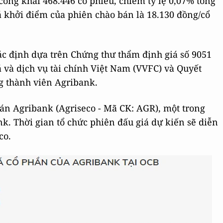
công khai 468.446 cổ phiếu, chiếm tỷ lệ 0,07% tổng
 khởi điểm của phiên chào bán là 18.130 đồng/cổ
ác định dựa trên Chứng thư thẩm định giá số 9051
 và dịch vụ tài chính Việt Nam (VVFC) và Quyết
g thành viên Agribank.
án Agribank (Agriseco - Mã CK: AGR), một trong
. Thời gian tổ chức phiên đấu giá dự kiến sẽ diễn
co.