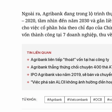
Ngoài ra, Agribank đang trong lộ trình t
– 2020, tầm nhìn đến năm 2030 và gắn liền
cho việc cổ phần hóa theo chỉ đạo của Ch
vốn thành công tại 7 doanh nghiệp, thu về 
TIN LIÊN QUAN
Agribank liên tiếp “thoát” vốn tại hai công ty
Agribank thẳng thừng chối chuyện 400 thẻ A
IPO Agribank vào năm 2019, sẽ bán và chuyể
“Việc phá sản ALCII không ảnh hưởng đến ho
TỪ KHÓA:
#Agribank
#Vietcombank
#OCB
#v