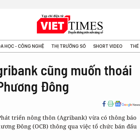
A HỌC - CÔNG NGHỆ
THỊ TRƯỜNG SỐ
SHORT VIDEO
THẾ 
gribank cũng muốn thoái
 Phương Đông
Phát triển nông thôn (Agribank) vừa có thông báo
hương Đông (OCB) thông qua việc tổ chức bán đấu