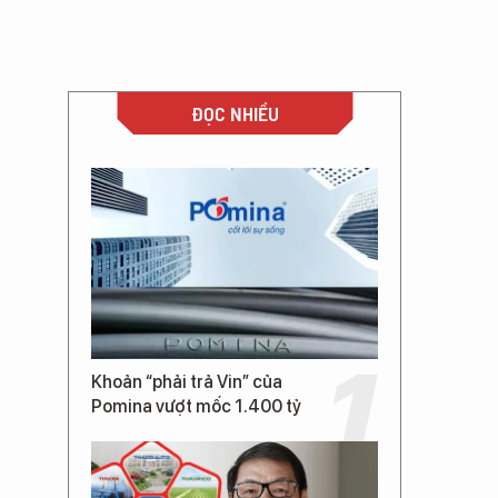
ĐỌC NHIỀU
Khoản “phải trả Vin” của
Pomina vượt mốc 1.400 tỷ