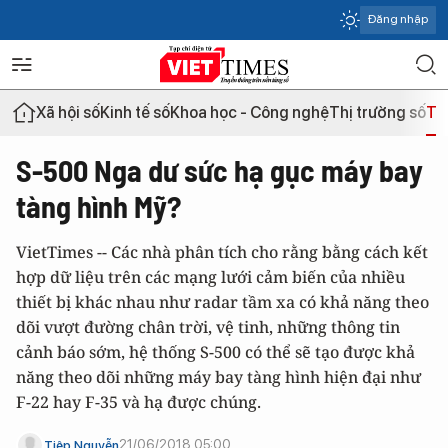
Đăng nhập
Xã hội số
Kinh tế số
Khoa học - Công nghệ
Thị trường số
Th
S-500 Nga dư sức hạ gục máy bay
tàng hình Mỹ?
VietTimes -- Các nhà phân tích cho rằng bằng cách kết
hợp dữ liệu trên các mạng lưới cảm biến của nhiều
thiết bị khác nhau như radar tầm xa có khả năng theo
dõi vượt đường chân trời, vệ tinh, những thông tin
cảnh báo sớm, hệ thống S-500 có thể sẽ tạo được khả
năng theo dõi những máy bay tàng hình hiện đại như
F-22 hay F-35 và hạ được chúng.
21/06/2018 05:00
Tiệp Nguyễn