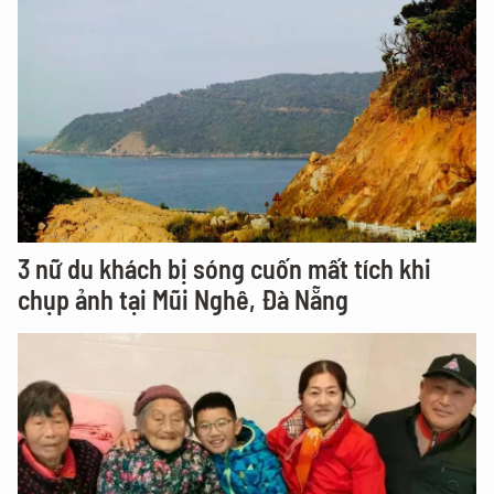
3 nữ du khách bị sóng cuốn mất tích khi
chụp ảnh tại Mũi Nghê, Đà Nẵng