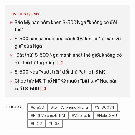
TIN LIÊN QUAN
Báo Mỹ nắc nỏm khen S-500 Nga "không có đối
thủ"
S-500 bắn hạ mục tiêu cách 481km, là “tài sản vô
giá” của Nga
“Sát thủ” S-500 Nga mạnh nhất thế giới, không có
đối thủ tương xứng
S-500 Nga "vượt trội" đối thủ Patriot-3 Mỹ
Chọc tức Mỹ, Thổ Nhĩ Kỳ muốn “bắt tay” Nga sản
xuất S-500
TỪ KHÓA:
#s-500
#tên lửa phòng không
#S-300V4
#RLS Voronezh-DM
#Voronezh
#Nebo SVU
#F-22
#F-35