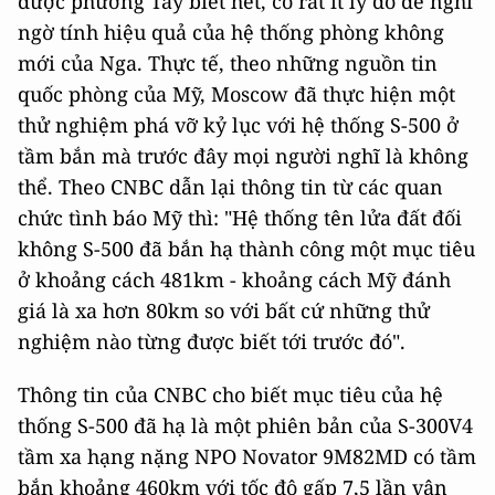
được phương Tây biết hết, có rất ít lý do để nghi
ngờ tính hiệu quả của hệ thống phòng không
mới của Nga. Thực tế, theo những nguồn tin
quốc phòng của Mỹ, Moscow đã thực hiện một
thử nghiệm phá vỡ kỷ lục với hệ thống S-500 ở
tầm bắn mà trước đây mọi người nghĩ là không
thể. Theo CNBC dẫn lại thông tin từ các quan
chức tình báo Mỹ thì: "Hệ thống tên lửa đất đối
không S-500 đã bắn hạ thành công một mục tiêu
ở khoảng cách 481km - khoảng cách Mỹ đánh
giá là xa hơn 80km so với bất cứ những thử
nghiệm nào từng được biết tới trước đó".
Thông tin của CNBC cho biết mục tiêu của hệ
thống S-500 đã hạ là một phiên bản của S-300V4
tầm xa hạng nặng NPO Novator 9M82MD có tầm
bắn khoảng 460km với tốc độ gấp 7,5 lần vận