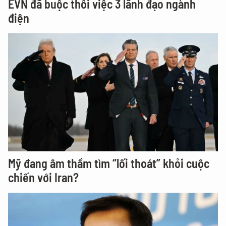
EVN đã buộc thôi việc 3 lãnh đạo ngành
điện
Mỹ đang âm thầm tìm “lối thoát” khỏi cuộc
chiến với Iran?