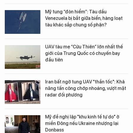
Mỹ tung “đòn hiểm”: Tàu dầu
Venezuela bị bắt giữa biển, hàng loạt
tàu khác sắp chung số phận?
UAV tàu mẹ “Cửu Thiên” lớn nhất thế
giới của Trung Quốc có chuyến bay
đầu tiên
Iran bất ngờ tung UAV "thần tốc": Khả
năng tấn công chớp nhoáng, vượt mặt
radar đối phương
Mỹ đề nghị lập "khu kinh tế tự do" ở
miền Đông nếu Ukraine nhượng lại
Donbass