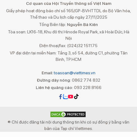
Cơ quan của Hội Truyền thông số Việt Nam
Giấy phép hoạt động báo chí số 165/GP-BVHTTDL do Bộ Văn hóa,
Thể thao và Du lịch cấp ngày 27/11/2025
Tổng Biên tập:
Nguyễn Bá Kiên
Tòa soạn: LK16-18, Khu đô thị Hinode Royal Park, xã Hoài Đức, Hà
Nội
Điện thoại/fax: (024)32 151175
VP đại diện tại miền Nam: Tầng 3, số 54, đường C1, phường Tân
Bình, TP.HCM
Email:
toasoan@viettimes.vn
Đường dây nóng:
0862 774 832
Liên hệ quảng cáo:
093 228 8166
® Chỉ được đăng tải nội dung thông tin khi có sự đồng ý bằng văn
bản của Tạp chí Viettimes.