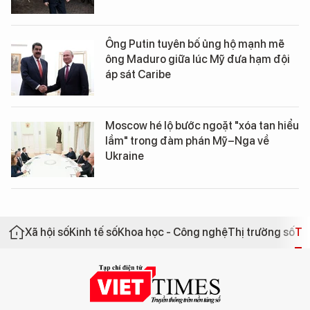
Ông Putin tuyên bố ủng hộ mạnh mẽ
ông Maduro giữa lúc Mỹ đưa hạm đội
áp sát Caribe
Moscow hé lộ bước ngoặt "xóa tan hiểu
lầm" trong đàm phán Mỹ–Nga về
Ukraine
Xã hội số
Kinh tế số
Khoa học - Công nghệ
Thị trường số
Th