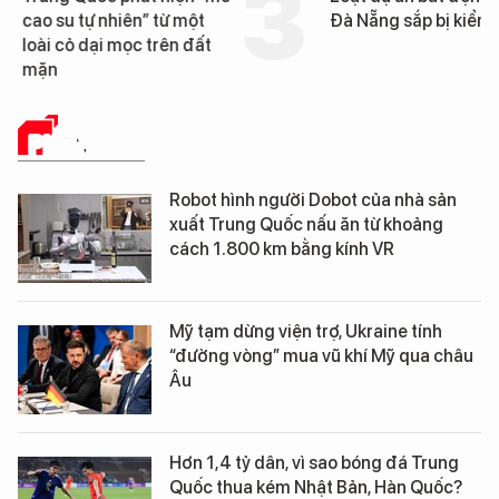
cao su tự nhiên” từ một
Đà Nẵng sắp bị kiểm t
loài cỏ dại mọc trên đất
mặn
PHÂN TÍCH
Robot hình người Dobot của nhà sản
xuất Trung Quốc nấu ăn từ khoảng
cách 1.800 km bằng kính VR
Mỹ tạm dừng viện trợ, Ukraine tính
“đường vòng” mua vũ khí Mỹ qua châu
Âu
Hơn 1,4 tỷ dân, vì sao bóng đá Trung
Quốc thua kém Nhật Bản, Hàn Quốc?