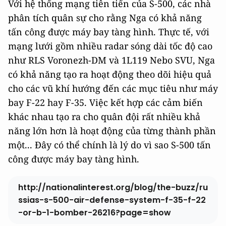
Với hệ thống mạng tiên tiến của S-500, các nhà
phân tích quân sự cho rằng Nga có khả năng
tấn công được máy bay tàng hình. Thực tế, với
mạng lưới gồm nhiều radar sóng dài tốc độ cao
như RLS Voronezh-DM và 1L119 Nebo SVU, Nga
có khả năng tạo ra hoạt động theo dõi hiệu quả
cho các vũ khí hướng đến các mục tiêu như máy
bay F-22 hay F-35. Việc kết hợp các cảm biến
khác nhau tạo ra cho quân đội rất nhiều khả
năng lớn hơn là hoạt động của từng thành phần
một... Đây có thể chính là lý do vì sao S-500 tấn
công được máy bay tàng hình.
http://nationalinterest.org/blog/the-buzz/ru
ssias-s-500-air-defense-system-f-35-f-22
-or-b-1-bomber-26216?page=show