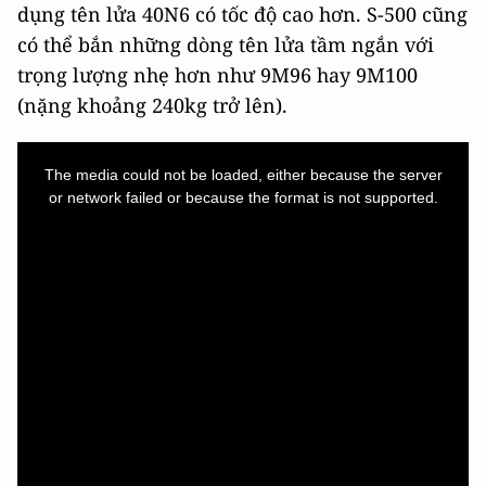
dụng tên lửa 40N6 có tốc độ cao hơn. S-500 cũng
có thể bắn những dòng tên lửa tầm ngắn với
trọng lượng nhẹ hơn như 9M96 hay 9M100
(nặng khoảng 240kg trở lên).
This
is
a
The media could not be loaded, either because the server
modal
window.
or network failed or because the format is not supported.