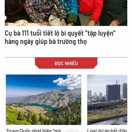
Cụ bà 111 tuổi tiết lộ bí quyết "tập luyện"
hàng ngày giúp bà trường thọ
ĐỌC NHIỀU
Trung Quốc phát hiện “mỏ
Loạt dự án bất động 