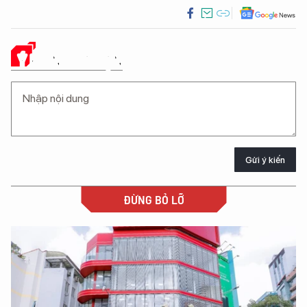
Ý KIẾN CỦA BẠN
Gửi ý kiến
ĐỪNG BỎ LỠ