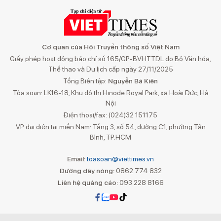
Cơ quan của Hội Truyền thông số Việt Nam
Giấy phép hoạt động báo chí số 165/GP-BVHTTDL do Bộ Văn hóa,
Thể thao và Du lịch cấp ngày 27/11/2025
Tổng Biên tập:
Nguyễn Bá Kiên
Tòa soạn: LK16-18, Khu đô thị Hinode Royal Park, xã Hoài Đức, Hà
Nội
Điện thoại/fax: (024)32 151175
VP đại diện tại miền Nam: Tầng 3, số 54, đường C1, phường Tân
Bình, TP.HCM
Email:
toasoan@viettimes.vn
Đường dây nóng:
0862 774 832
Liên hệ quảng cáo:
093 228 8166