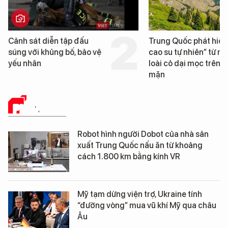
Trung Quốc phát hiện “mỏ
Loạt dự án bất
cao su tự nhiên” từ một
Đà Nẵng sắp bị
loài cỏ dại mọc trên đất
mặn
PHÂN TÍCH
Robot hình người Dobot của nhà sản
xuất Trung Quốc nấu ăn từ khoảng
cách 1.800 km bằng kính VR
Mỹ tạm dừng viện trợ, Ukraine tính
“đường vòng” mua vũ khí Mỹ qua châu
Âu