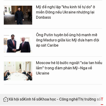
Mỹ đề nghị lập "khu kinh tế tự do" ở
miền Đông nếu Ukraine nhượng lại
Donbass
Ông Putin tuyên bố ủng hộ mạnh mẽ
ông Maduro giữa lúc Mỹ đưa hạm đội
áp sát Caribe
Moscow hé lộ bước ngoặt "xóa tan hiểu
lầm" trong đàm phán Mỹ–Nga về
Ukraine
Xã hội số
Kinh tế số
Khoa học - Công nghệ
Thị trường số
Th