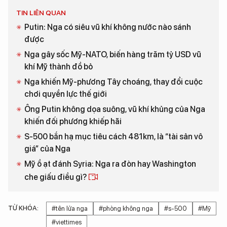
TIN LIÊN QUAN
Putin: Nga có siêu vũ khí không nước nào sánh
được
Nga gây sốc Mỹ-NATO, biến hàng trăm tỷ USD vũ
khí Mỹ thành đồ bỏ
Nga khiến Mỹ-phương Tây choáng, thay đổi cuộc
chơi quyền lực thế giới
Ông Putin không dọa suông, vũ khí khủng của Nga
khiến đối phương khiếp hãi
S-500 bắn hạ mục tiêu cách 481km, là “tài sản vô
giá” của Nga
Mỹ ồ ạt đánh Syria: Nga ra đòn hay Washington
che giấu điều gì?
TỪ KHÓA:
#tên lửa nga
#phòng không nga
#s-500
#Mỹ
#viettimes