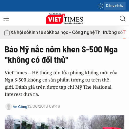
Đăng nhập
Xã hội số
Kinh tế số
Khoa học - Công nghệ
Thị trường số
Th
Báo Mỹ nắc nỏm khen S-500 Nga
"không có đối thủ"
VietTimes -- Hệ thống tên lửa phòng không mới của
Nga S-500 không có sản phẩm tương tự trên thế
giới. Đánh giá trên được tạp chí Mỹ The National
Interest đưa ra.
13/06/2018 09:46
An Công