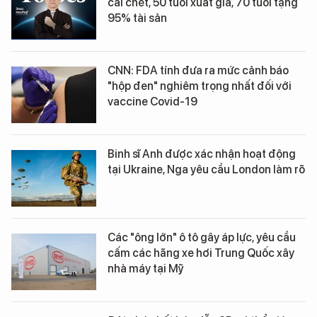
cái chết, 50 tuổi xuất gia, 70 tuổi tặng
95% tài sản
CNN: FDA tính đưa ra mức cảnh báo
"hộp đen" nghiêm trọng nhất đối với
vaccine Covid-19
Binh sĩ Anh được xác nhận hoạt động
tại Ukraine, Nga yêu cầu London làm rõ
Các "ông lớn" ô tô gây áp lực, yêu cầu
cấm các hãng xe hơi Trung Quốc xây
nhà máy tại Mỹ