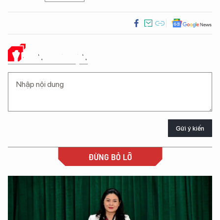
Ý KIẾN CỦA BẠN
Gửi ý kiến
ĐỪNG BỎ LỠ