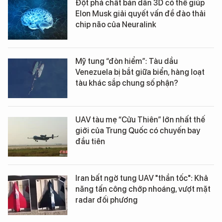
Đột phá chất bán dẫn 3D có thể giúp
Elon Musk giải quyết vấn đề đào thải
chip não của Neuralink
Mỹ tung “đòn hiểm”: Tàu dầu
Venezuela bị bắt giữa biển, hàng loạt
tàu khác sắp chung số phận?
UAV tàu mẹ “Cửu Thiên” lớn nhất thế
giới của Trung Quốc có chuyến bay
đầu tiên
Iran bất ngờ tung UAV "thần tốc": Khả
năng tấn công chớp nhoáng, vượt mặt
radar đối phương