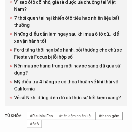
Vì sao ôtô cỡ nhỏ, giá rẻ được ưa chuộng tại Việt
Nam?
7 thói quen tai hại khiến ôtô tiêu hao nhiên liệu bất
thường
Những điều cần làm ngay sau khi mua ô tô cũ... để
xe vận hành tốt
Ford tăng thời hạn bảo hành, bồi thường cho chủ xe
Fiesta và Focus bị lỗi hộp số
Nên mua xe hạng trung mới hay xe sang đã qua sử
dụng?
Mỹ điều tra 4 hãng xe có thỏa thuận về khí thải với
California
Về số N khi dừng đèn đỏ có thực sự tiết kiệm xăng?
TỪ KHÓA:
#PlauMai Eco
#tiết kiệm nhiên liệu
#thanh gốm
#ô tô