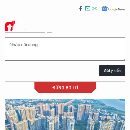
Ý KIẾN CỦA BẠN
Gửi ý kiến
ĐỪNG BỎ LỠ