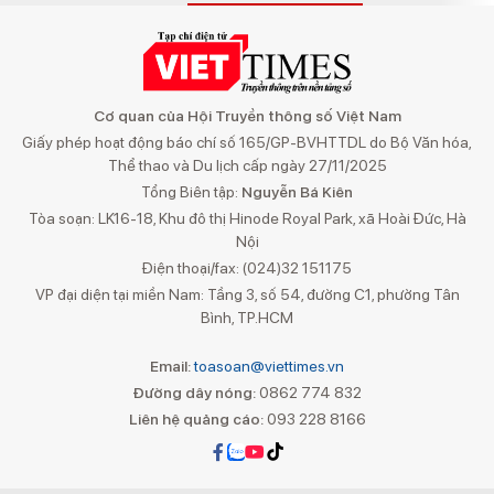
Cơ quan của Hội Truyền thông số Việt Nam
Giấy phép hoạt động báo chí số 165/GP-BVHTTDL do Bộ Văn hóa,
Thể thao và Du lịch cấp ngày 27/11/2025
Tổng Biên tập:
Nguyễn Bá Kiên
Tòa soạn: LK16-18, Khu đô thị Hinode Royal Park, xã Hoài Đức, Hà
Nội
Điện thoại/fax: (024)32 151175
VP đại diện tại miền Nam: Tầng 3, số 54, đường C1, phường Tân
Bình, TP.HCM
Email:
toasoan@viettimes.vn
Đường dây nóng:
0862 774 832
Liên hệ quảng cáo:
093 228 8166