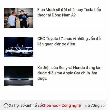
Elon Musk sẽ đặt nhà máy Tesla tiếp
theo tại Đông Nam Á?
CEO Toyota từ chức vì những vấn đề
liên quan đến xe điện
Xe điện của Sony và Honda đang làm
được điều mà Apple Car chưa làm
được
Xã hội số
Kinh tế số
Khoa học - Công nghệ
Thị trường số
Th