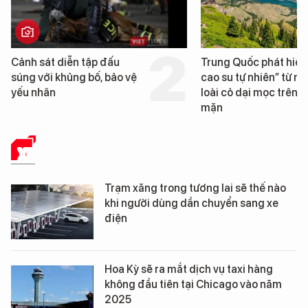
Trung Quốc phát hiện “mỏ
Loạt dự án bất 
cao su tự nhiên” từ một
Đà Nẵng sắp bị 
loài cỏ dại mọc trên đất
mặn
XE
Trạm xăng trong tương lai sẽ thế nào
khi người dùng dần chuyển sang xe
điện
Hoa Kỳ sẽ ra mắt dịch vụ taxi hàng
không đầu tiên tại Chicago vào năm
2025