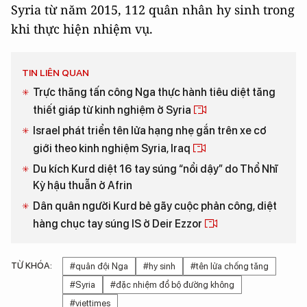
Syria từ năm 2015, 112 quân nhân hy sinh trong
khi thực hiện nhiệm vụ.
TIN LIÊN QUAN
Trực thăng tấn công Nga thực hành tiêu diệt tăng
thiết giáp từ kinh nghiệm ở Syria
Israel phát triển tên lửa hạng nhẹ gắn trên xe cơ
giới theo kinh nghiệm Syria, Iraq
Du kích Kurd diệt 16 tay súng “nổi dậy” do Thổ Nhĩ
Kỳ hậu thuẫn ở Afrin
Dân quân người Kurd bẻ gãy cuộc phản công, diệt
hàng chục tay súng IS ở Deir Ezzor
TỪ KHÓA:
#quân đội Nga
#hy sinh
#tên lửa chống tăng
#Syria
#đặc nhiệm đổ bộ đường không
#viettimes