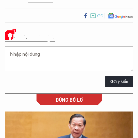
Ý KIẾN CỦA BẠN
Gửi ý kiến
ĐỪNG BỎ LỠ