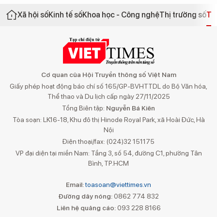
Xã hội số
Kinh tế số
Khoa học - Công nghệ
Thị trường số
Th
Cơ quan của Hội Truyền thông số Việt Nam
Giấy phép hoạt động báo chí số 165/GP-BVHTTDL do Bộ Văn hóa,
Thể thao và Du lịch cấp ngày 27/11/2025
Tổng Biên tập:
Nguyễn Bá Kiên
Tòa soạn: LK16-18, Khu đô thị Hinode Royal Park, xã Hoài Đức, Hà
Nội
Điện thoại/fax: (024)32 151175
VP đại diện tại miền Nam: Tầng 3, số 54, đường C1, phường Tân
Bình, TP.HCM
Email:
toasoan@viettimes.vn
Đường dây nóng:
0862 774 832
Liên hệ quảng cáo:
093 228 8166