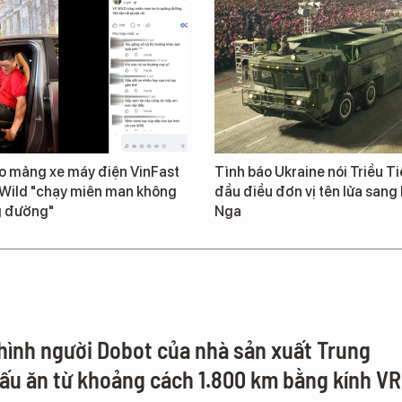
o mảng xe máy điện VinFast
Tình báo Ukraine nói Triều Ti
 Wild "chạy miên man không
đầu điều đơn vị tên lửa sang 
g đường"
Nga
hình người Dobot của nhà sản xuất Trung
ấu ăn từ khoảng cách 1.800 km bằng kính VR