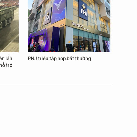
ên lần
PNJ triệu tập họp bất thường
hỗ trợ