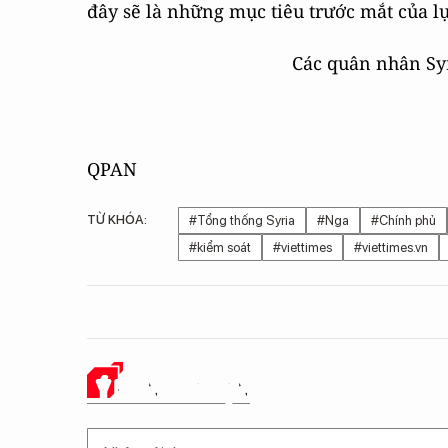
đây sẽ là những mục tiêu trước mắt của lự
Các quân nhân Syr
QPAN
TỪ KHÓA:
#Tổng thống Syria
#Nga
#Chính phủ
#kiểm soát
#viettimes
#viettimes.vn
Ý KIẾN CỦA BẠN