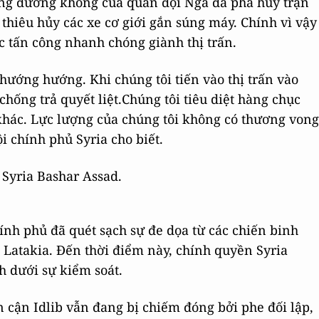
công đường không của quân đội Nga đã phá hủy trận
thiêu hủy các xe cơ giới gắn súng máy. Chính vì vậy
c tấn công nhanh chóng giành thị trấn.
 hướng hướng. Khi chúng tôi tiến vào thị trấn vào
chống trả quyết liệt.Chúng tôi tiêu diệt hàng chục
 khác. Lực lượng của chúng tôi không có thương vong
i chính phủ Syria cho biết.
 Syria Bashar Assad.
ính phủ đã quét sạch sự đe dọa từ các chiến binh
h Latakia. Đến thời điểm này, chính quyền Syria
h dưới sự kiểm soát.
n cận Idlib vẫn đang bị chiếm đóng bởi phe đối lập,