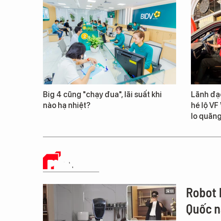
Big 4 cũng "chạy đua", lãi suất khi
Lãnh đạ
nào hạ nhiệt?
hé lộ VF
lo quãn
PHÂN TÍCH
Robot 
Quốc n