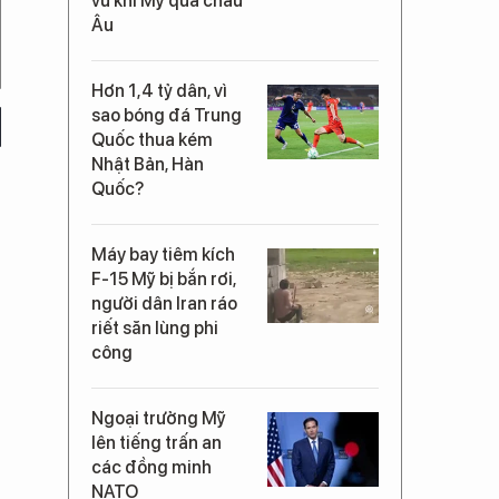
vũ khí Mỹ qua châu
Âu
Hơn 1,4 tỷ dân, vì
sao bóng đá Trung
Quốc thua kém
Nhật Bản, Hàn
Quốc?
Máy bay tiêm kích
F-15 Mỹ bị bắn rơi,
người dân Iran ráo
riết săn lùng phi
công
Ngoại trưởng Mỹ
lên tiếng trấn an
các đồng minh
NATO