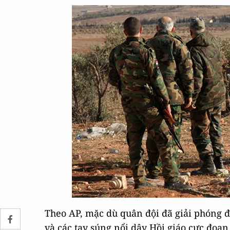
Theo AP, mặc dù quân đội đã giải phóng đư
và các tay súng nổi dậy Hồi giáo cực đoan 