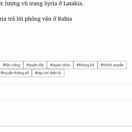
c lượng vũ trang Syria ở Latakia.
ia trả lời phỏng vấn ở Rabia
#tấn công
#quân đội
#quan chức
#khủng bố
#chính quyền
#truyền thông số
#tạp chí điện tử