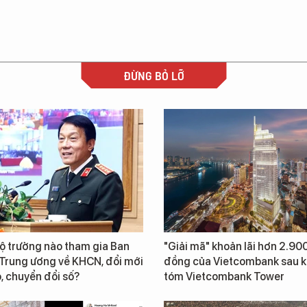
ĐỪNG BỎ LỠ
ộ trưởng nào tham gia Ban
"Giải mã" khoản lãi hơn 2.900
 Trung ương về KHCN, đổi mới
đồng của Vietcombank sau k
, chuyển đổi số?
tóm Vietcombank Tower