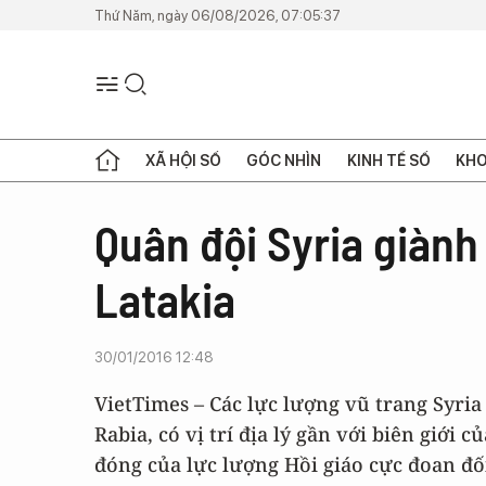
Thứ Năm, ngày 06/08/2026, 07:05:37
XÃ HỘI SỐ
GÓC NHÌN
KINH TẾ SỐ
KHO
Quân đội Syria giành
Latakia
30/01/2016 12:48
VietTimes – Các lực lượng vũ trang Syria 
Rabia, có vị trí địa lý gần với biên giới
đóng của lực lượng Hồi giáo cực đoan đố