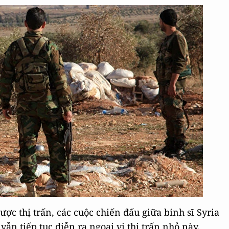
ợc thị trấn, các cuộc chiến đấu giữa binh sĩ Syria
vẫn tiếp tục diễn ra ngoại vi thị trấn nhỏ này.