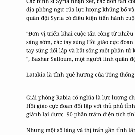
Các binh sĩ Syria nhận xét, các đòn tấn 
địa phòng ngự của lực lượng khủng bố và 
quân đội Syria có điều kiện tiến hành cuộ
"Đơn vị triển khai cuộc tấn công từ nhiều
sáng sớm, các tay súng Hồi giáo cực đoan 
tay súng đối lập và bắt sống một phần tử
", Bashar Salloum, một người lính quân độ
Latakia là tỉnh quê hương của Tổng thống
Giải phóng Rabia có nghĩa là lực lượng ch
Hồi giáo cực đoan đối lập với thủ phủ tỉn
giành lại được 90 phần trăm diện tích tỉn
Nhưng một số làng và thị trấn gần tỉnh lâ