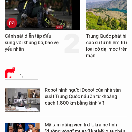
Cảnh sát diễn tập đấu
Trung Quốc phát hiện
súng với khủng bố, bảo vệ
cao su tự nhiên” từ m
yếu nhân
loài cỏ dại mọc trên đ
mặn
PHÂN TÍCH
Robot hình người Dobot của nhà sản
xuất Trung Quốc nấu ăn từ khoảng
cách 1.800 km bằng kính VR
Mỹ tạm dừng viện trợ, Ukraine tính
“đường vòng” mua vũ khí Mỹ qua châu