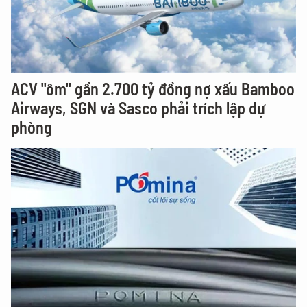
ACV "ôm" gần 2.700 tỷ đồng nợ xấu Bamboo
Airways, SGN và Sasco phải trích lập dự
phòng