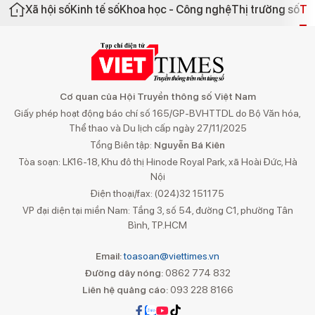
Xã hội số
Kinh tế số
Khoa học - Công nghệ
Thị trường số
Th
Cơ quan của Hội Truyền thông số Việt Nam
Giấy phép hoạt động báo chí số 165/GP-BVHTTDL do Bộ Văn hóa,
Thể thao và Du lịch cấp ngày 27/11/2025
Tổng Biên tập:
Nguyễn Bá Kiên
Tòa soạn: LK16-18, Khu đô thị Hinode Royal Park, xã Hoài Đức, Hà
Nội
Điện thoại/fax: (024)32 151175
VP đại diện tại miền Nam: Tầng 3, số 54, đường C1, phường Tân
Bình, TP.HCM
Email:
toasoan@viettimes.vn
Đường dây nóng:
0862 774 832
Liên hệ quảng cáo:
093 228 8166