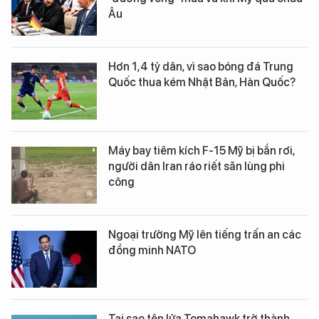
Âu
Hơn 1,4 tỷ dân, vì sao bóng đá Trung
Quốc thua kém Nhật Bản, Hàn Quốc?
Máy bay tiêm kích F-15 Mỹ bị bắn rơi,
người dân Iran ráo riết săn lùng phi
công
Ngoại trưởng Mỹ lên tiếng trấn an các
đồng minh NATO
Tại sao tên lửa Tomahawk trở thành