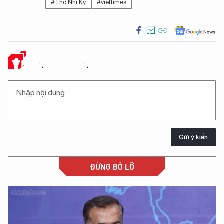
#Thổ Nhĩ Kỳ
#viettimes
Ý KIẾN CỦA BẠN
Gửi ý kiến
ĐỪNG BỎ LỠ