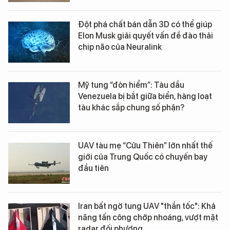
Đột phá chất bán dẫn 3D có thể giúp
Elon Musk giải quyết vấn đề đào thải
chip não của Neuralink
Mỹ tung “đòn hiểm”: Tàu dầu
Venezuela bị bắt giữa biển, hàng loạt
tàu khác sắp chung số phận?
UAV tàu mẹ “Cửu Thiên” lớn nhất thế
giới của Trung Quốc có chuyến bay
đầu tiên
Iran bất ngờ tung UAV "thần tốc": Khả
năng tấn công chớp nhoáng, vượt mặt
radar đối phương