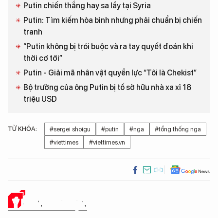
Putin chiến thắng hay sa lầy tại Syria
Putin: Tìm kiếm hòa bình nhưng phải chuẩn bị chiến
tranh
“Putin không bị trói buộc và ra tay quyết đoán khi
thời cơ tới”
Putin - Giải mã nhân vật quyền lực “Tôi là Chekist”
Bộ trưởng của ông Putin bị tố sở hữu nhà xa xỉ 18
triệu USD
TỪ KHÓA:
#sergei shoigu
#putin
#nga
#tổng thống nga
#viettimes
#viettimes.vn
Ý KIẾN CỦA BẠN