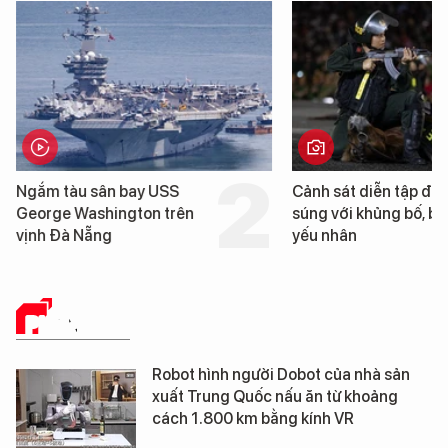
Cảnh sát diễn tập đấu
Hình ảnh đầu tiên v
súng với khủng bố, bảo vệ
tàu sân bay USS G
yếu nhân
Washington vừa đế
Nẵng
PHÂN TÍCH
Robot hình người Dobot của nhà sản
xuất Trung Quốc nấu ăn từ khoảng
cách 1.800 km bằng kính VR