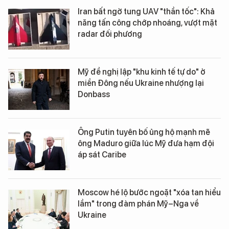
Iran bất ngờ tung UAV "thần tốc": Khả
năng tấn công chớp nhoáng, vượt mặt
radar đối phương
Mỹ đề nghị lập "khu kinh tế tự do" ở
miền Đông nếu Ukraine nhượng lại
Donbass
Ông Putin tuyên bố ủng hộ mạnh mẽ
ông Maduro giữa lúc Mỹ đưa hạm đội
áp sát Caribe
Moscow hé lộ bước ngoặt "xóa tan hiểu
lầm" trong đàm phán Mỹ–Nga về
Ukraine