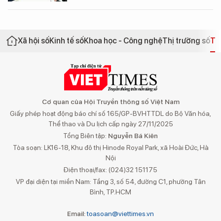
Xã hội số
Kinh tế số
Khoa học - Công nghệ
Thị trường số
Th
Cơ quan của Hội Truyền thông số Việt Nam
Giấy phép hoạt động báo chí số 165/GP-BVHTTDL do Bộ Văn hóa,
Thể thao và Du lịch cấp ngày 27/11/2025
Tổng Biên tập:
Nguyễn Bá Kiên
Tòa soạn: LK16-18, Khu đô thị Hinode Royal Park, xã Hoài Đức, Hà
Nội
Điện thoại/fax: (024)32 151175
VP đại diện tại miền Nam: Tầng 3, số 54, đường C1, phường Tân
Bình, TP.HCM
Email:
toasoan@viettimes.vn