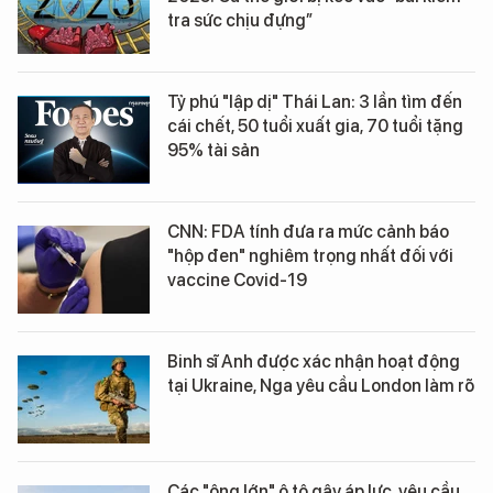
tra sức chịu đựng”
Tỷ phú "lập dị" Thái Lan: 3 lần tìm đến
cái chết, 50 tuổi xuất gia, 70 tuổi tặng
95% tài sản
CNN: FDA tính đưa ra mức cảnh báo
"hộp đen" nghiêm trọng nhất đối với
vaccine Covid-19
Binh sĩ Anh được xác nhận hoạt động
tại Ukraine, Nga yêu cầu London làm rõ
Các "ông lớn" ô tô gây áp lực, yêu cầu