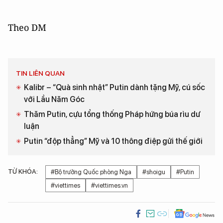
Theo DM
TIN LIÊN QUAN
Kalibr – “Quà sinh nhật” Putin dành tặng Mỹ, cú sốc
với Lầu Năm Góc
Thăm Putin, cựu tổng thống Pháp hứng búa rìu dư
luận
Putin “độp thẳng” Mỹ và 10 thông điệp gửi thế giới
TỪ KHÓA:
#Bộ trưởng Quốc phòng Nga
#shoigu
#Putin
#viettimes
#viettimes.vn