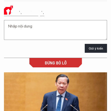
Ý KIẾN CỦA BẠN
Gửi ý kiến
ĐỪNG BỎ LỠ