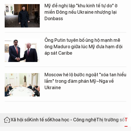
Mỹ đề nghị lập "khu kinh tế tự do" ở
miền Đông nếu Ukraine nhượng lại
Donbass
Ông Putin tuyên bố ủng hộ mạnh mẽ
ông Maduro giữa lúc Mỹ đưa hạm đội
áp sát Caribe
Moscow hé lộ bước ngoặt "xóa tan hiểu
lầm" trong đàm phán Mỹ–Nga về
Ukraine
Xã hội số
Kinh tế số
Khoa học - Công nghệ
Thị trường số
Th