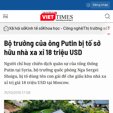
Đăng nhập
Xã hội số
Kinh tế số
Khoa học - Công nghệ
Thị trường số
Th
Bộ trưởng của ông Putin bị tố sở
hữu nhà xa xỉ 18 triệu USD
Người chỉ huy chiến dịch quân sự của tổng thống
Putin tại Syria, bộ trưởng quốc phòng Nga Sergei
Shoigu, bị tố dùng tên con gái để che giấu khu nhà xa
xỉ trị giá 18 triệu USD tại Moscow.
31/10/2015 17:08