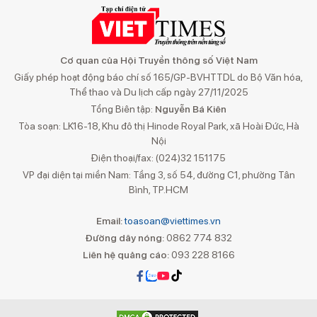
Cơ quan của Hội Truyền thông số Việt Nam
Giấy phép hoạt động báo chí số 165/GP-BVHTTDL do Bộ Văn hóa,
Thể thao và Du lịch cấp ngày 27/11/2025
Tổng Biên tập:
Nguyễn Bá Kiên
Tòa soạn: LK16-18, Khu đô thị Hinode Royal Park, xã Hoài Đức, Hà
Nội
Điện thoại/fax: (024)32 151175
VP đại diện tại miền Nam: Tầng 3, số 54, đường C1, phường Tân
Bình, TP.HCM
Email:
toasoan@viettimes.vn
Đường dây nóng:
0862 774 832
Liên hệ quảng cáo:
093 228 8166