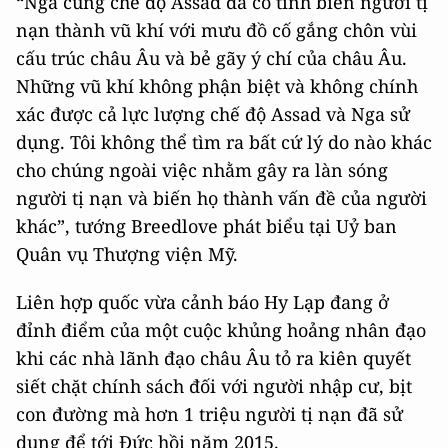
“Nga cùng chế độ Assad đã cố tình biến người tị
nạn thành vũ khí với mưu đồ cố gắng chôn vùi
cấu trúc châu Âu và bẻ gãy ý chí của châu Âu.
Những vũ khí không phận biệt và không chính
xác được cả lực lượng chế độ Assad và Nga sử
dụng. Tôi không thể tìm ra bất cứ lý do nào khác
cho chúng ngoài việc nhằm gây ra làn sóng
người tị nạn và biến họ thành vấn đề của người
khác”, tướng Breedlove phát biểu tại Uỷ ban
Quân vụ Thượng viện Mỹ.
Liên hợp quốc vừa cảnh báo Hy Lạp đang ở
đỉnh điểm của một cuộc khủng hoảng nhân đạo
khi các nhà lãnh đạo châu Âu tỏ ra kiên quyết
siết chặt chính sách đối với người nhập cư, bịt
con đường mà hơn 1 triệu người tị nạn đã sử
dụng để tới Đức hồi năm 2015.