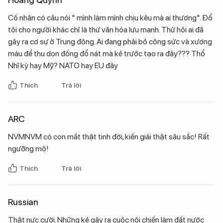
Cố nhân có câu nói " mình làm mình chịu kêu mà ai thương". Đổ
tội cho người khác chỉ là thứ văn hóa lưu manh. Thử hỏi ai đã
gây ra cơ sự ở Trung đông. Ai đang phải bỏ công sức và xương
máu để thu dọn đống đổ nát mà kẻ trước tạo ra đây??? Thổ
Nhĩ kỳ hay Mỹ? NATO hay EU đây
Thích
Trả lời
ARC
NVMNVM có con mắt thật tinh đời, kiến giải thật sâu sắc! Rất
ngưỡng mộ!
Thích
Trả lời
Russian
Thật nực cười. Những kẻ gây ra cuộc nội chiến làm đất nước