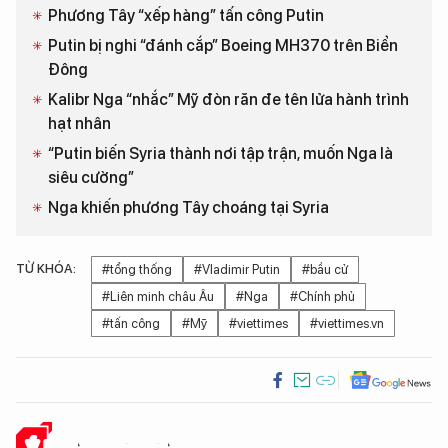
Phương Tây “xếp hàng” tấn công Putin
Putin bị nghi “đánh cắp” Boeing MH370 trên Biển
Đông
Kalibr Nga “nhắc” Mỹ đòn răn đe tên lửa hành trình
hạt nhân
“Putin biến Syria thành nơi tập trận, muốn Nga là
siêu cường”
Nga khiến phương Tây choáng tại Syria
TỪ KHÓA:
#tổng thống
#Vladimir Putin
#bầu cử
#Liên minh châu Âu
#Nga
#Chính phủ
#tấn công
#Mỹ
#viettimes
#viettimes.vn