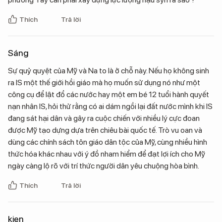
Thích
Trả lời
Sáng
Sự quỷ quyệt của Mỹ và Na to là ở chỗ này. Nếu họ không sinh
ra IS một thế giới hồi giáo mà họ muốn sử dụng nó như một
công cụ để lật đổ các nước hay một em bé 12 tuổi hành quyết
nạn nhân IS, hỏi thử rằng có ai dám ngồi lại đất nước mình khi IS
đang sát hại dân và gây ra cuộc chiến với nhiều lý cực đoan
được Mỹ tạo dựng dựa trên chiêu bài quốc tế. Trò vu oan và
dùng các chính sách tôn giáo dân tộc của Mỹ, cùng nhiều hình
thức hóa khác nhau với ý đồ nham hiểm để đạt lợi ích cho Mỹ
ngày càng lộ rõ với trí thức người dân yêu chuộng hòa bình.
Thích
Trả lời
kien