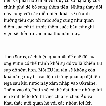
tiền và phải hợp nhất với quỹ cơ sở hạ tầng của
chính phủ để bổ sung thêm tiền. Những thay đổi
này cùng với các diễn biến khác sẽ có ảnh
hưởng tiêu cực tới mức sống cũng như quan
điểm của cử tri trước thềm cuộc bầu cử nghị
viện sẽ diễn ra vào mùa thu năm nay.
Theo Soros, cách hiệu quả nhất để chế độ của
ông Putin có thể tránh khỏi sự đổ vỡ là khiến EU
sụp đổ sớm hơn. Một EU lụi tàn sẽ không còn
khả năng duy trì các lệnh trừng phạt áp đặt lên
Nga sau khi nước này xâm nhập vào Ukraine.
Thêm vào đó, Putin sẽ có thể đạt được những lợi
ích kinh tế to lớn từ việc chia rẽ châu Âu và
khai thác mối quan hệ với các nhóm lợi ích