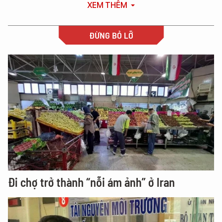
XEM THÊM
ĐỪNG BỎ LỠ
Đi chợ trở thành “nỗi ám ảnh” ở Iran