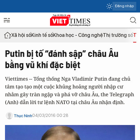
Đăng nhập
Xã hội số
Kinh tế số
Khoa học - Công nghệ
Thị trường số
Th
Putin bị tố “đánh sập” châu Âu
bằng vũ khí đặc biệt
Viettimes -- Tổng thống Nga Vladimir Putin đang chủ
tâm tạo tạo một cuộc khủng hoảng người nhập cư
nhằm gây tràn ngập và phá vỡ châu Âu, the Telegraph
(Anh) dẫn lời tư lệnh NATO tại châu Âu nhận định.
04/03/2016 00:28
Thục Ninh