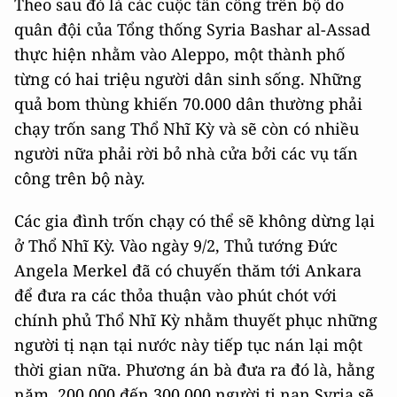
Theo sau đó là các cuộc tấn công trên bộ do
quân đội của Tổng thống Syria Bashar al-Assad
thực hiện nhằm vào Aleppo, một thành phố
từng có hai triệu người dân sinh sống. Những
quả bom thùng khiến 70.000 dân thường phải
chạy trốn sang Thổ Nhĩ Kỳ và sẽ còn có nhiều
người nữa phải rời bỏ nhà cửa bởi các vụ tấn
công trên bộ này.
Các gia đình trốn chạy có thể sẽ không dừng lại
ở Thổ Nhĩ Kỳ. Vào ngày 9/2, Thủ tướng Đức
Angela Merkel đã có chuyến thăm tới Ankara
để đưa ra các thỏa thuận vào phút chót với
chính phủ Thổ Nhĩ Kỳ nhằm thuyết phục những
người tị nạn tại nước này tiếp tục nán lại một
thời gian nữa. Phương án bà đưa ra đó là, hằng
năm, 200.000 đến 300.000 người tị nạn Syria sẽ