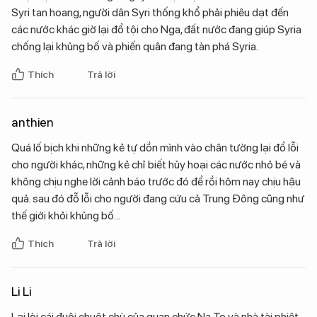
Syri tan hoang, người dân Syri thống khổ phải phiêu dạt đến
các nước khác giờ lại đổ tội cho Nga, đất nước đang giúp Syria
chống lại khủng bố và phiến quân đang tàn phá Syria.
Thích
Trả lời
anthien
Quá lố bịch khi những kẻ tự dồn mình vào chân tường lại đổ lỗi
cho người khác, những kẻ chỉ biết hủy hoại các nước nhỏ bé và
không chịu nghe lời cảnh báo trước đó để rồi hôm nay chịu hậu
quả. sau đó đỗ lỗi cho người đang cứu cả Trung Đông cũng như
thế giới khỏi khủng bố...
Thích
Trả lời
Li Li
Lại lòi cái đuôi chuột chù của quan chức Na To và nhà tài phiệt