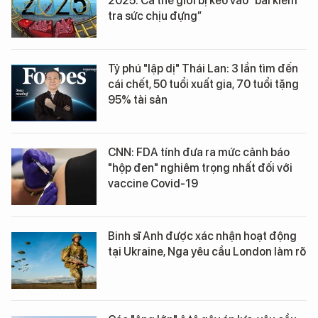
2025: Cả thế giới bị kéo vào “bài kiểm
tra sức chịu đựng”
Tỷ phú "lập dị" Thái Lan: 3 lần tìm đến
cái chết, 50 tuổi xuất gia, 70 tuổi tặng
95% tài sản
CNN: FDA tính đưa ra mức cảnh báo
"hộp đen" nghiêm trọng nhất đối với
vaccine Covid-19
Binh sĩ Anh được xác nhận hoạt động
tại Ukraine, Nga yêu cầu London làm rõ