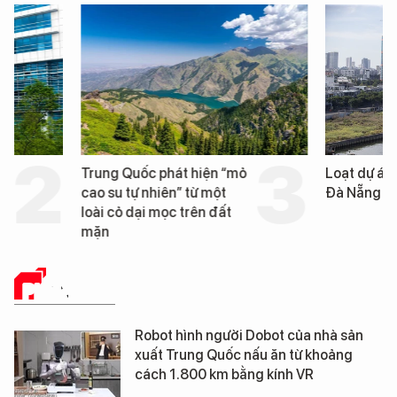
Trung Quốc phát hiện “mỏ
Loạt dự án bất động 
cao su tự nhiên” từ một
Đà Nẵng sắp bị kiểm t
loài cỏ dại mọc trên đất
mặn
PHÂN TÍCH
Robot hình người Dobot của nhà sản
xuất Trung Quốc nấu ăn từ khoảng
cách 1.800 km bằng kính VR