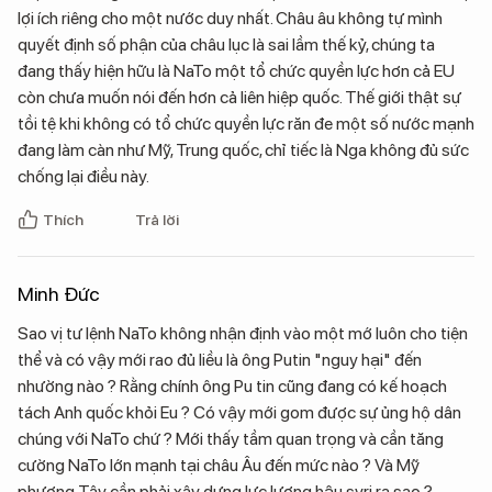
lợi ích riêng cho một nước duy nhất. Châu âu không tự mình
quyết định số phận của châu lục là sai lầm thế kỷ, chúng ta
đang thấy hiện hữu là NaTo một tổ chức quyền lực hơn cả EU
còn chưa muốn nói đến hơn cả liên hiệp quốc. Thế giới thật sự
tồi tệ khi không có tổ chức quyền lực răn đe một số nước mạnh
đang làm càn như Mỹ, Trung quốc, chỉ tiếc là Nga không đủ sức
chống lại điều này.
Thích
Trả lời
Minh Đức
Sao vị tư lệnh NaTo không nhận định vào một mớ luôn cho tiện
thể và có vậy mới rao đủ liều là ông Putin "nguy hại" đến
nhường nào ? Rằng chính ông Pu tin cũng đang có kế hoạch
tách Anh quốc khỏi Eu ? Có vậy mới gom được sự ủng hộ dân
chúng với NaTo chứ ? Mới thấy tầm quan trọng và cần tăng
cường NaTo lớn mạnh tại châu Âu đến mức nào ? Và Mỹ
phương Tây cần phải xây dựng lực lượng hậu syri ra sao ?