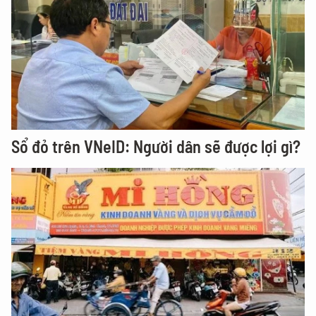
Sổ đỏ trên VNeID: Người dân sẽ được lợi gì?