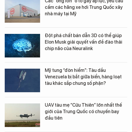
Các "ông lớn" ô tô gây áp lực, yêu cầu
cấm các hãng xe hơi Trung Quốc xây
nhà máy tại Mỹ
Đột phá chất bán dẫn 3D có thể giúp
Elon Musk giải quyết vấn đề đào thải
chip não của Neuralink
Mỹ tung “đòn hiểm”: Tàu dầu
Venezuela bị bắt giữa biển, hàng loạt
tàu khác sắp chung số phận?
UAV tàu mẹ “Cửu Thiên” lớn nhất thế
giới của Trung Quốc có chuyến bay
đầu tiên