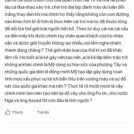
láu cá đua nhau xảo trá ,chơi trò đại bịp đánh tráo dư luận đổi
trắng thay đen khi mà chính họ thấy rằng không còn con đường
nào khác hơn bỉ ổi hơn là thực hiện cái trò mà họ đã thuộc lòng
để dối lừa thế giới loài người tiến bộ .Theo tư duy cái sai cái xấu
xa đến mấy khi được chính tay chân quan khách của họ nhào
nặn và được giới truyền thông rao nhiều ,nói lắm nghe nhàm
thành đúng chăng ? Thế giới nhân loại của thế kỉ xxi đã khác
lắm rồi .Họ biết ai là kẻ gây nên,tạo nên ,ai là kẻ lấp liếm tráo trở
không ai khác chính là Mỹ cùng sự hùn sức của phương Tây và
những quốc gia đơn lẻ đồng minh Mỹ tạo lập gây dựng toan
tính mưu xấu phục vụ lợi ích bẩn thỉu trên xương máu và sự đổ
nát của quốc gia khác mà nên ? Thực tế rõ mười mươi là vậy
chính mình làm nên tạo nên lại đổ vấy cho ông Pu tin , cho nước
Nga và ông Assad thì còn đâu là tính người ?
Thích
Trả lời