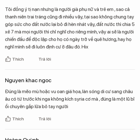
Tôi đồng ý tị nạn nhưng là người già phụ nữ và trẻ em , sao cả
thanh niên trai tráng cũng đi nhiều vậy, tại sao không chung tay
góp sức cho đất nước lại bỏ đi hèn nhát vậy, đất nước thì chia 5
xẻ 7 mà mọi người thì chỉ nghĩ cho riêng mình, vậy ai sẽ là người
chiến đấu để độc lập cho họ có ngày trở về quê hương, hay họ
nghĩ mình sẽ đi luôn định cư ở đâu đó. Hix
Thích
Trả lời
Nguyen khac ngoc
Đúng là mẽo mù hoặc vu oan giá họa, làn sóng di cư sang châu
âu có từ trước khi nga không kích syria cơ mà , đúng là một lũ bỉ
ổi chuyên gắp lửa bỏ tay người
Thích
Trả lời
Hoàng Quỳnh