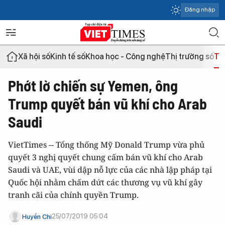
Đăng nhập
Xã hội số
Kinh tế số
Khoa học - Công nghệ
Thị trường số
Th
Phớt lờ chiến sự Yemen, ông
Trump quyết bán vũ khí cho Arab
Saudi
VietTimes -- Tổng thống Mỹ Donald Trump vừa phủ
quyết 3 nghị quyết chung cấm bán vũ khí cho Arab
Saudi và UAE, vùi dập nỗ lực của các nhà lập pháp tại
Quốc hội nhằm chấm dứt các thương vụ vũ khí gây
tranh cãi của chính quyền Trump.
25/07/2019 05:04
Huyền Chi