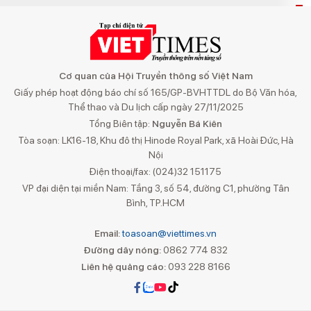
Cơ quan của Hội Truyền thông số Việt Nam
Giấy phép hoạt động báo chí số 165/GP-BVHTTDL do Bộ Văn hóa,
Thể thao và Du lịch cấp ngày 27/11/2025
Tổng Biên tập:
Nguyễn Bá Kiên
Tòa soạn: LK16-18, Khu đô thị Hinode Royal Park, xã Hoài Đức, Hà
Nội
Điện thoại/fax: (024)32 151175
VP đại diện tại miền Nam: Tầng 3, số 54, đường C1, phường Tân
Bình, TP.HCM
Email:
toasoan@viettimes.vn
Đường dây nóng:
0862 774 832
Liên hệ quảng cáo:
093 228 8166