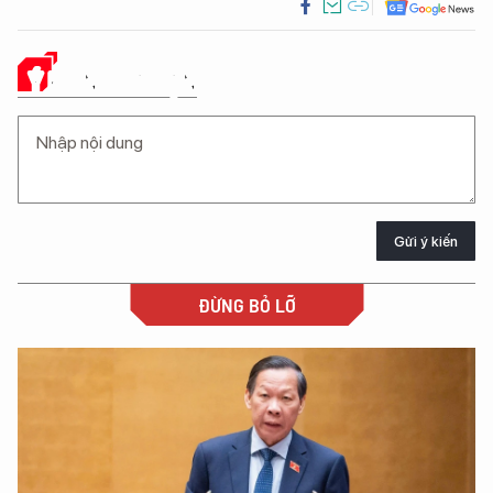
Ý KIẾN CỦA BẠN
Gửi ý kiến
ĐỪNG BỎ LỠ