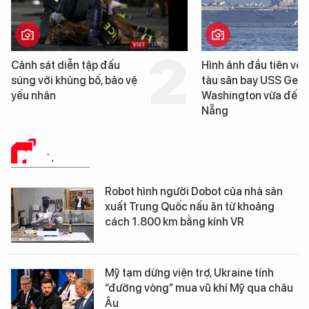
Cảnh sát diễn tập đấu
Hình ảnh đầu tiên về 
súng với khủng bố, bảo vệ
tàu sân bay USS Geo
yếu nhân
Washington vừa đến 
Nẵng
PHÂN TÍCH
Robot hình người Dobot của nhà sản
xuất Trung Quốc nấu ăn từ khoảng
cách 1.800 km bằng kính VR
Mỹ tạm dừng viện trợ, Ukraine tính
“đường vòng” mua vũ khí Mỹ qua châu
Âu