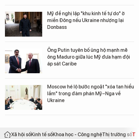
Mỹ đề nghị lập "khu kinh tế tự do" ở
miền Đông nếu Ukraine nhượng lại
Donbass
Ông Putin tuyên bố ủng hộ mạnh mẽ
ông Maduro giữa lúc Mỹ đưa hạm đội
áp sát Caribe
Moscow hé lộ bước ngoặt "xóa tan hiểu
lầm" trong đàm phán Mỹ–Nga về
Ukraine
Xã hội số
Kinh tế số
Khoa học - Công nghệ
Thị trường số
Th