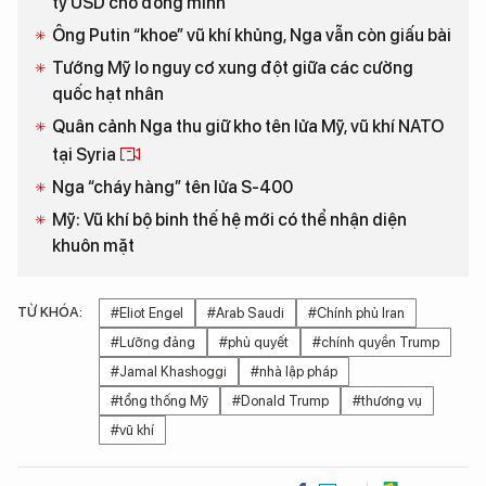
tỷ USD cho đồng minh
Ông Putin “khoe” vũ khí khủng, Nga vẫn còn giấu bài
Tướng Mỹ lo nguy cơ xung đột giữa các cường
quốc hạt nhân
Quân cảnh Nga thu giữ kho tên lửa Mỹ, vũ khí NATO
tại Syria
Nga “cháy hàng” tên lửa S-400
Mỹ: Vũ khí bộ binh thế hệ mới có thể nhận diện
khuôn mặt
TỪ KHÓA:
#Eliot Engel
#Arab Saudi
#Chính phủ Iran
#Lưỡng đảng
#phủ quyết
#chính quyền Trump
#Jamal Khashoggi
#nhà lập pháp
#tổng thống Mỹ
#Donald Trump
#thương vụ
#vũ khí