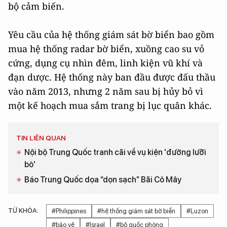
bộ cảm biến.
Yêu cầu của hệ thống giám sát bờ biển bao gồm
mua hệ thống radar bờ biển, xuồng cao su vỏ
cứng, dụng cụ nhìn đêm, linh kiện vũ khí và
đạn dược. Hệ thống này ban đầu được đấu thầu
vào năm 2013, nhưng 2 năm sau bị hủy bỏ vì
một kế hoạch mua sắm trang bị lục quân khác.
TIN LIÊN QUAN
Nội bộ Trung Quốc tranh cãi về vụ kiện 'đường lưỡi
bò'
Báo Trung Quốc dọa “dọn sạch” Bãi Cỏ Mây
TỪ KHÓA:
#Philippines
#hệ thống giám sát bờ biển
#Luzon
#bảo vệ
#Israel
#bộ quốc phòng