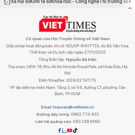
Xã hội số
Kinh tế số
Khoa học - Công nghệ
Thị trường số
Th
Cơ quan của Hội Truyền thông số Việt Nam
Giấy phép hoạt động báo chí số 165/GP-BVHTTDL do Bộ Văn hóa,
Thể thao và Du lịch cấp ngày 27/11/2025
Tổng Biên tập:
Nguyễn Bá Kiên
Tòa soạn: LK16-18, Khu đô thị Hinode Royal Park, xã Hoài Đức, Hà
Nội
Điện thoại/fax: (024)32 151175
VP đại diện tại miền Nam: Tầng 3, số 54, đường C1, phường Tân
Bình, TP.HCM
Email:
toasoan@viettimes.vn
Đường dây nóng:
0862 774 832
Liên hệ quảng cáo:
093 228 8166