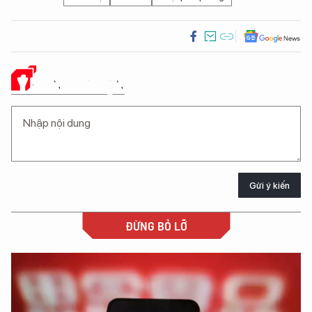
Ý KIẾN CỦA BẠN
Gửi ý kiến
ĐỪNG BỎ LỠ