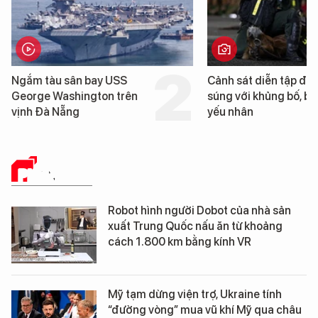
Cảnh sát diễn tập đấu
Hình ảnh đầu ti
súng với khủng bố, bảo vệ
tàu sân bay US
yếu nhân
Washington vừ
Nẵng
PHÂN TÍCH
Robot hình người Dobot của nhà sản
xuất Trung Quốc nấu ăn từ khoảng
cách 1.800 km bằng kính VR
Mỹ tạm dừng viện trợ, Ukraine tính
“đường vòng” mua vũ khí Mỹ qua châu