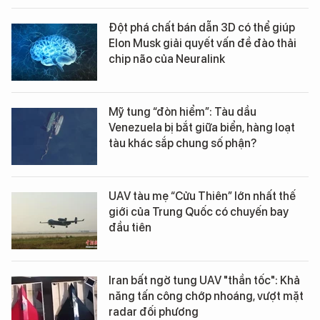
Đột phá chất bán dẫn 3D có thể giúp
Elon Musk giải quyết vấn đề đào thải
chip não của Neuralink
Mỹ tung “đòn hiểm”: Tàu dầu
Venezuela bị bắt giữa biển, hàng loạt
tàu khác sắp chung số phận?
UAV tàu mẹ “Cửu Thiên” lớn nhất thế
giới của Trung Quốc có chuyến bay
đầu tiên
Iran bất ngờ tung UAV "thần tốc": Khả
năng tấn công chớp nhoáng, vượt mặt
radar đối phương