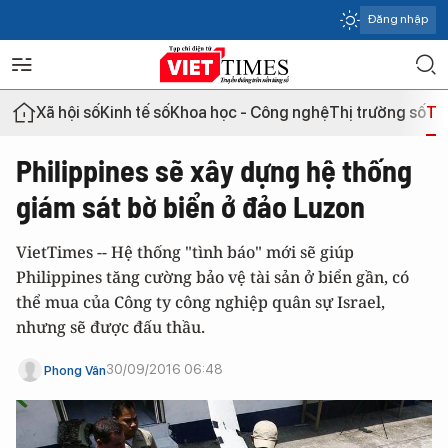
Đăng nhập
Xã hội số
Kinh tế số
Khoa học - Công nghệ
Thị trường số
Th
Philippines sẽ xây dựng hệ thống
giám sát bờ biển ở đảo Luzon
VietTimes -- Hệ thống "tình báo" mới sẽ giúp
Philippines tăng cường bảo vệ tài sản ở biển gần, có
thể mua của Công ty công nghiệp quân sự Israel,
nhưng sẽ được đấu thầu.
30/09/2016 06:48
Phong Vân