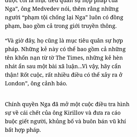
được coi là mục tiêu quân sự hợp pháp của
Nga”, ông Medvedev nói, thêm rằng những
người “phạm tội chống lại Nga” luôn có đồng
phạm, bao gồm cả trong giới truyền thông.
“Và giờ đây, họ cũng là mục tiêu quân sự hợp
pháp. Những kẻ này có thể bao gồm cả những
tên khốn nạn từ tờ The Times, những kẻ hèn
nhát ẩn sau một bài xã luận…Vì vậy, hãy cẩn
thận! Rốt cuộc, rất nhiều điều có thể xảy ra ở
London”, ông cảnh báo.
Chính quyền Nga đã mở một cuộc điều tra hình
sự về cái chết của ông Kirillov và đưa ra cáo
buộc giết người, khủng bố và buôn bán vũ khí
bất hợp pháp.