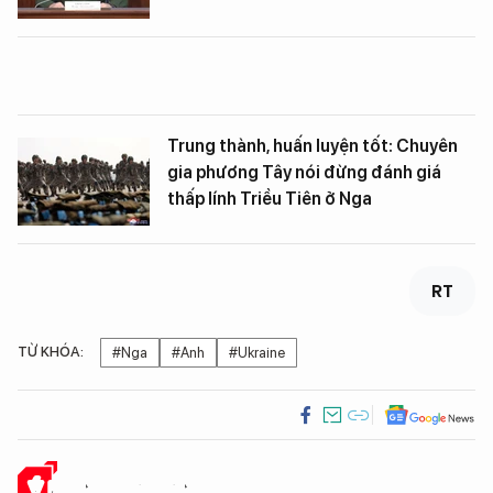
Trung thành, huấn luyện tốt: Chuyên
gia phương Tây nói đừng đánh giá
thấp lính Triều Tiên ở Nga
RT
TỪ KHÓA:
#Nga
#Anh
#Ukraine
Ý KIẾN CỦA BẠN