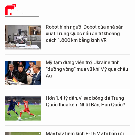
PHÂN TÍCH
Robot hình người Dobot của nhà sản
xuất Trung Quốc nấu ăn từ khoảng
cách 1.800 km bằng kính VR
Mỹ tạm dừng viện trợ, Ukraine tính
“đường vòng” mua vũ khí Mỹ qua châu
Âu
Hơn 1,4 tỷ dân, vì sao bóng đá Trung
Quốc thua kém Nhật Bản, Hàn Quốc?
Máy bay tiêm kích F-15 Mỹ bị bắn rơi,