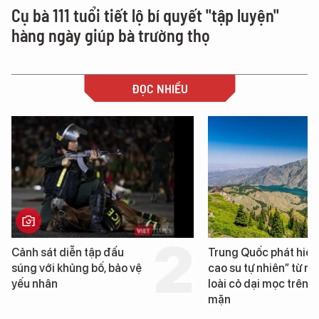
Cụ bà 111 tuổi tiết lộ bí quyết "tập luyện"
hàng ngày giúp bà trường thọ
ĐỌC NHIỀU
Cảnh sát diễn tập đấu
Trung Quốc phát hiện
súng với khủng bố, bảo vệ
cao su tự nhiên” từ m
yếu nhân
loài cỏ dại mọc trên đ
mặn