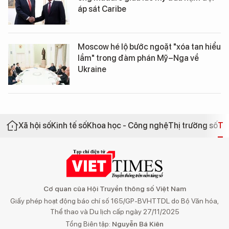
áp sát Caribe
Moscow hé lộ bước ngoặt "xóa tan hiểu
lầm" trong đàm phán Mỹ–Nga về
Ukraine
Xã hội số
Kinh tế số
Khoa học - Công nghệ
Thị trường số
Th
Cơ quan của Hội Truyền thông số Việt Nam
Giấy phép hoạt động báo chí số 165/GP-BVHTTDL do Bộ Văn hóa,
Thể thao và Du lịch cấp ngày 27/11/2025
Tổng Biên tập:
Nguyễn Bá Kiên