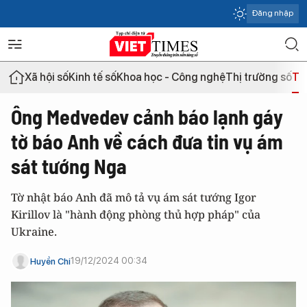
Đăng nhập
Xã hội số
Kinh tế số
Khoa học - Công nghệ
Thị trường số
Th
Ông Medvedev cảnh báo lạnh gáy
tờ báo Anh về cách đưa tin vụ ám
sát tướng Nga
Tờ nhật báo Anh đã mô tả vụ ám sát tướng Igor
Kirillov là "hành động phòng thủ hợp pháp" của
Ukraine.
19/12/2024 00:34
Huyền Chi