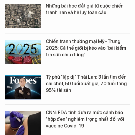
Những bài học đắt giá từ cuộc chiến
tranh Iran và hệ lụy toàn cầu
Chiến tranh thương mại Mỹ–Trung
2025: Cả thế giới bị kéo vào “bài kiểm
tra sức chịu đựng”
Tỷ phú "lập dị" Thái Lan: 3 lần tìm đến
cái chết, 50 tuổi xuất gia, 70 tuổi tặng
95% tài sản
CNN: FDA tính đưa ra mức cảnh báo
"hộp đen" nghiêm trọng nhất đối với
vaccine Covid-19