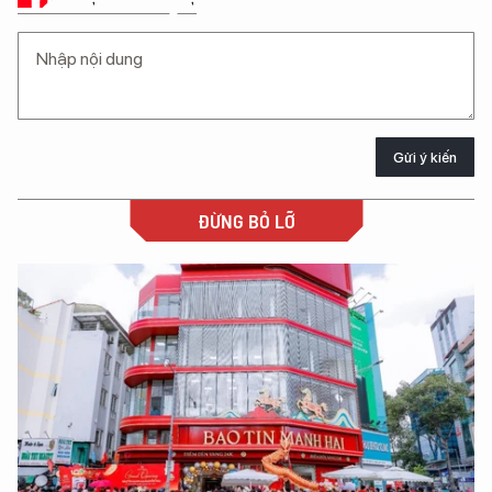
Gửi ý kiến
ĐỪNG BỎ LỠ