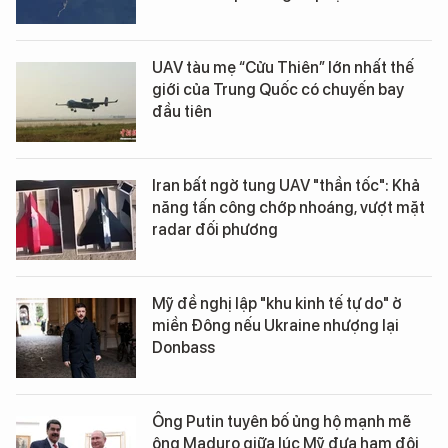
UAV tàu mẹ “Cửu Thiên” lớn nhất thế
giới của Trung Quốc có chuyến bay
đầu tiên
Iran bất ngờ tung UAV "thần tốc": Khả
năng tấn công chớp nhoáng, vượt mặt
radar đối phương
Mỹ đề nghị lập "khu kinh tế tự do" ở
miền Đông nếu Ukraine nhượng lại
Donbass
Ông Putin tuyên bố ủng hộ mạnh mẽ
ông Maduro giữa lúc Mỹ đưa hạm đội