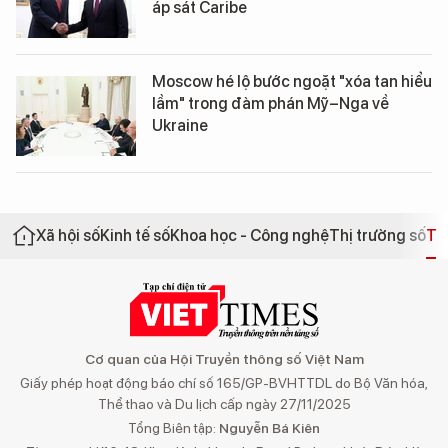
áp sát Caribe
Moscow hé lộ bước ngoặt "xóa tan hiểu
lầm" trong đàm phán Mỹ–Nga về
Ukraine
Xã hội số
Kinh tế số
Khoa học - Công nghệ
Thị trường số
Th
Cơ quan của Hội Truyền thông số Việt Nam
Giấy phép hoạt động báo chí số 165/GP-BVHTTDL do Bộ Văn hóa,
Thể thao và Du lịch cấp ngày 27/11/2025
Tổng Biên tập:
Nguyễn Bá Kiên