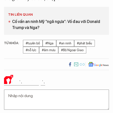
TIN LIÊN QUAN
Cố vấn an ninh Mỹ “ngã ngựa“: Vố đau với Donald
Trump và Nga?
TỪ KHÓA:
#tuyên bố
#Nga
#an ninh
#phát biểu
#nỗ lực
#âm mưu
#Bộ Ngoại Giao
Ý KIẾN CỦA BẠN