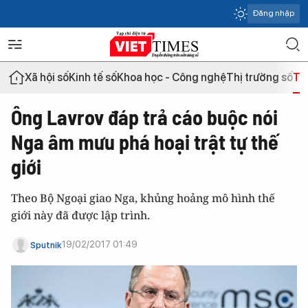
Đăng nhập
Xã hội số
Kinh tế số
Khoa học - Công nghệ
Thị trường số
Th
Ông Lavrov đáp trả cáo buộc nói
Nga âm mưu phá hoại trật tự thế
giới
Theo Bộ Ngoại giao Nga, khủng hoảng mô hình thế
giới này đã được lập trình.
19/02/2017 01:49
Sputnik