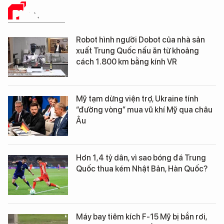
PHÂN TÍCH
Robot hình người Dobot của nhà sản
xuất Trung Quốc nấu ăn từ khoảng
cách 1.800 km bằng kính VR
Mỹ tạm dừng viện trợ, Ukraine tính
“đường vòng” mua vũ khí Mỹ qua châu
Âu
Hơn 1,4 tỷ dân, vì sao bóng đá Trung
Quốc thua kém Nhật Bản, Hàn Quốc?
Máy bay tiêm kích F-15 Mỹ bị bắn rơi,