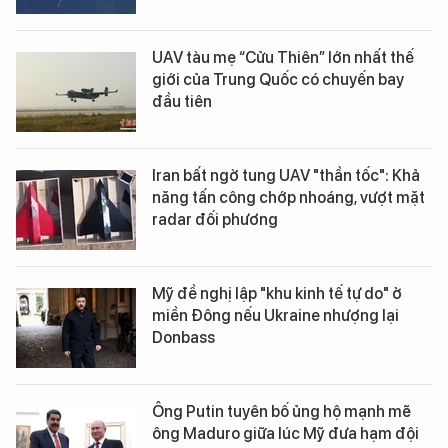
UAV tàu mẹ “Cửu Thiên” lớn nhất thế
giới của Trung Quốc có chuyến bay
đầu tiên
Iran bất ngờ tung UAV "thần tốc": Khả
năng tấn công chớp nhoáng, vượt mặt
radar đối phương
Mỹ đề nghị lập "khu kinh tế tự do" ở
miền Đông nếu Ukraine nhượng lại
Donbass
Ông Putin tuyên bố ủng hộ mạnh mẽ
ông Maduro giữa lúc Mỹ đưa hạm đội