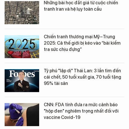
Những bài học đắt giá từ cuộc chiến
tranh Iran và hệ lụy toàn cầu
Chiến tranh thương mại Mỹ–Trung
2025: Cả thế giới bị kéo vào “bài kiểm
tra sức chịu đựng”
Tỷ phú "lập dị" Thái Lan: 3 lần tìm đến
cái chết, 50 tuổi xuất gia, 70 tuổi tặng
95% tài sản
CNN: FDA tính đưa ra mức cảnh báo
"hộp đen" nghiêm trọng nhất đối với
vaccine Covid-19