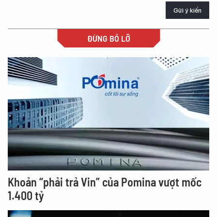
Gửi ý kiến
ĐỪNG BỎ LỠ
Khoản “phải trả Vin” của Pomina vượt mốc
1.400 tỷ