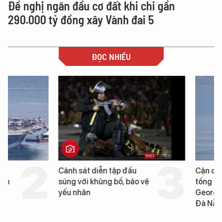
Đề nghị ngăn đầu cơ đất khi chi gần
290.000 tỷ đồng xây Vành đai 5
ĐỌC NHIỀU
Cảnh sát diễn tập đấu
Cận cảnh chiến hạm 
súng với khủng bố, bảo vệ
tống tàu sân bay USS
yếu nhân
George Washington 
Đà Nẵng