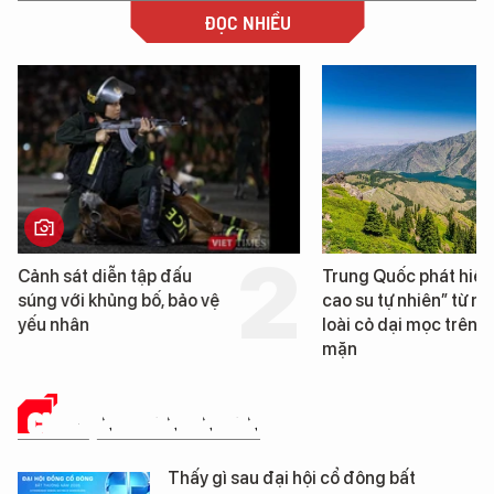
ĐỌC NHIỀU
Trung Quốc phát hiện “mỏ
Loạt dự án bất động 
cao su tự nhiên” từ một
Đà Nẵng sắp bị kiểm t
loài cỏ dại mọc trên đất
mặn
CHUYỆN DOANH NHÂN
Thấy gì sau đại hội cổ đông bất