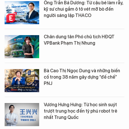
Ông Trần Bá Dương: Từ cậu bé làm rẫy,
kỹ sư chui gầm ô tô vét mỡ bò đến
người sáng lập THACO
Chân dung tân Phó chủ tịch HĐQT
VPBank Phạm Thị Nhung
Bà Cao Thị Ngọc Dung và những biến
cố trong 38 năm gây dựng “đế chế”
PNJ
Vương Hưng Hưng: Từ học sinh suýt
trượt trung học đến tỷ phú robot trẻ
nhất Trung Quốc