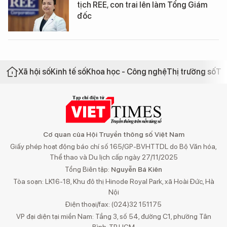
tịch REE, con trai lên làm Tổng Giám
đốc
Xã hội số
Kinh tế số
Khoa học - Công nghệ
Thị trường số
Th
Cơ quan của Hội Truyền thông số Việt Nam
Giấy phép hoạt động báo chí số 165/GP-BVHTTDL do Bộ Văn hóa,
Thể thao và Du lịch cấp ngày 27/11/2025
Tổng Biên tập:
Nguyễn Bá Kiên
Tòa soạn: LK16-18, Khu đô thị Hinode Royal Park, xã Hoài Đức, Hà
Nội
Điện thoại/fax: (024)32 151175
VP đại diện tại miền Nam: Tầng 3, số 54, đường C1, phường Tân
Bình, TP.HCM