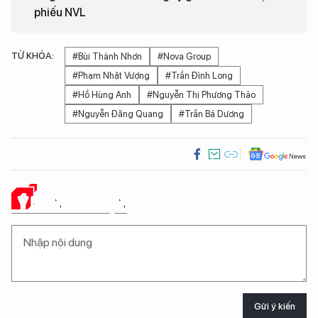
phiếu NVL
TỪ KHÓA:
#Bùi Thành Nhơn
#Nova Group
#Phạm Nhật Vượng
#Trần Đình Long
#Hồ Hùng Anh
#Nguyễn Thị Phương Thảo
#Nguyễn Đăng Quang
#Trần Bá Dương
Ý KIẾN CỦA BẠN
Gửi ý kiến