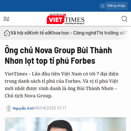
Đăng nhập
Xã hội số
Kinh tế số
Khoa học - Công nghệ
Thị trường số
Th
Ông chủ Nova Group Bùi Thành
Nhơn lọt top tỉ phú Forbes
VietTimes – Lần đầu tiên Việt Nam có tới 7 đại diện
trong danh sách tỉ phú của Forbes. Và vị tỉ phú Việt
mới nhất được vinh danh là ông Bùi Thành Nhơn –
Chủ tịch Nova Group.
06/04/2022 01:17
Nguyễn Ánh