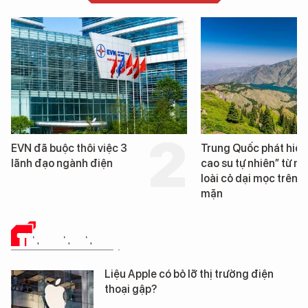
Trung Quốc phát hiện “mỏ
Loạt dự án bất động 
cao su tự nhiên” từ một
Đà Nẵng sắp bị kiểm t
loài cỏ dại mọc trên đất
mặn
TIN CÔNG NGHỆ
Liệu Apple có bỏ lỡ thị trường điện
thoại gập?