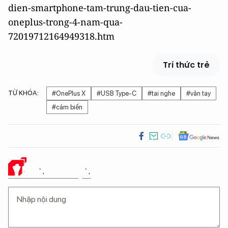
dien-smartphone-tam-trung-dau-tien-cua-
oneplus-trong-4-nam-qua-
72019712164949318.htm
Trí thức trẻ
TỪ KHÓA:
#OnePlus X
#USB Type-C
#tai nghe
#vân tay
#cảm biến
Ý KIẾN CỦA BẠN