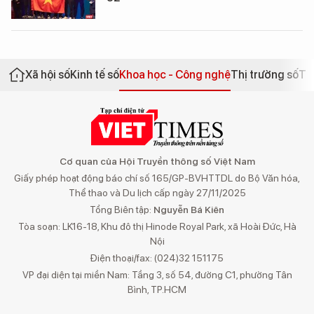
Xã hội số
Kinh tế số
Khoa học - Công nghệ
Thị trường số
Th
Cơ quan của Hội Truyền thông số Việt Nam
Giấy phép hoạt động báo chí số 165/GP-BVHTTDL do Bộ Văn hóa,
Thể thao và Du lịch cấp ngày 27/11/2025
Tổng Biên tập:
Nguyễn Bá Kiên
Tòa soạn: LK16-18, Khu đô thị Hinode Royal Park, xã Hoài Đức, Hà
Nội
Điện thoại/fax: (024)32 151175
VP đại diện tại miền Nam: Tầng 3, số 54, đường C1, phường Tân
Bình, TP.HCM