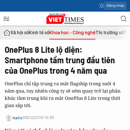
Đăng nhập
Xã hội số
Kinh tế số
Khoa học - Công nghệ
Thị trường số
Th
OnePlus 8 Lite lộ diện:
Smartphone tầm trung đầu tiên
của OnePlus trong 4 năm qua
OnePlus chỉ tập trung ra mắt flagship trong suốt 4
năm qua, tuy nhiên công ty sẽ sớm quay trở lại phân
khúc tầm trung khi ra mắt OnePlus 8 Lite trong thời
gian sắp tới.
09/12/2019 15:39
Kaitiz