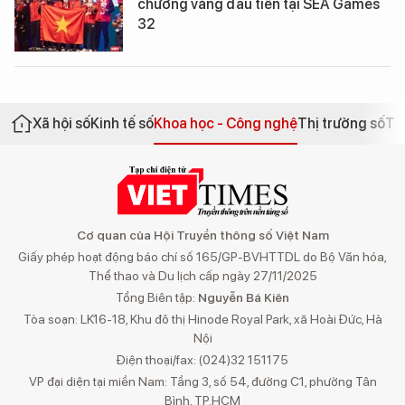
chương vàng đầu tiên tại SEA Games
32
Xã hội số
Kinh tế số
Khoa học - Công nghệ
Thị trường số
Th
Cơ quan của Hội Truyền thông số Việt Nam
Giấy phép hoạt động báo chí số 165/GP-BVHTTDL do Bộ Văn hóa,
Thể thao và Du lịch cấp ngày 27/11/2025
Tổng Biên tập:
Nguyễn Bá Kiên
Tòa soạn: LK16-18, Khu đô thị Hinode Royal Park, xã Hoài Đức, Hà
Nội
Điện thoại/fax: (024)32 151175
VP đại diện tại miền Nam: Tầng 3, số 54, đường C1, phường Tân
Bình, TP.HCM