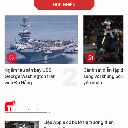
ĐỌC NHIỀU
n bay USS
Cảnh sát diễn tập đấu
ington trên
súng với khủng bố, bảo vệ
yếu nhân
TIN CÔNG NGHỆ
Liệu Apple có bỏ lỡ thị trường điện