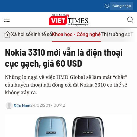
Đăng nhập
Xã hội số
Kinh tế số
Khoa học - Công nghệ
Thị trường số
Th
Nokia 3310 mới vẫn là điện thoại
cục gạch, giá 60 USD
Những lo ngại về việc HMD Global sẽ làm mất “chất”
của huyền thoại nồi đồng cối đá Nokia 3310 có thể sẽ
không xảy ra.
24/02/2017 00:42
Đức Nam