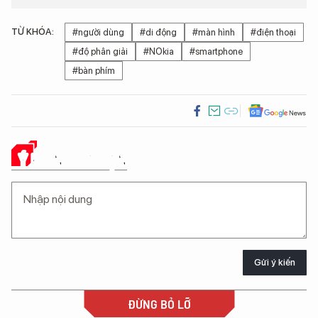
TỪ KHÓA:
#người dùng
#di động
#màn hình
#điện thoại
#độ phân giải
#NOkia
#smartphone
#bàn phím
Ý KIẾN CỦA BẠN
Gửi ý kiến
ĐỪNG BỎ LỠ