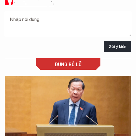
Ý KIẾN CỦA BẠN
Gửi ý kiến
ĐỪNG BỎ LỠ