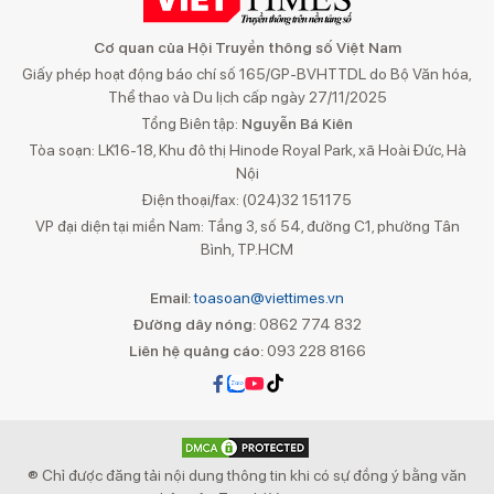
Cơ quan của Hội Truyền thông số Việt Nam
Giấy phép hoạt động báo chí số 165/GP-BVHTTDL do Bộ Văn hóa,
Thể thao và Du lịch cấp ngày 27/11/2025
Tổng Biên tập:
Nguyễn Bá Kiên
Tòa soạn: LK16-18, Khu đô thị Hinode Royal Park, xã Hoài Đức, Hà
Nội
Điện thoại/fax: (024)32 151175
VP đại diện tại miền Nam: Tầng 3, số 54, đường C1, phường Tân
Bình, TP.HCM
Email:
toasoan@viettimes.vn
Đường dây nóng:
0862 774 832
Liên hệ quảng cáo:
093 228 8166
® Chỉ được đăng tải nội dung thông tin khi có sự đồng ý bằng văn