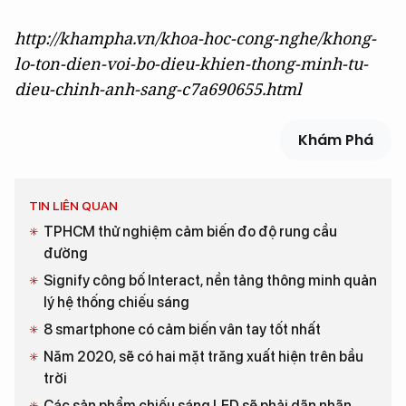
http://khampha.vn/khoa-hoc-cong-nghe/khong-
lo-ton-dien-voi-bo-dieu-khien-thong-minh-tu-
dieu-chinh-anh-sang-c7a690655.html
Khám Phá
TIN LIÊN QUAN
TPHCM thử nghiệm cảm biến đo độ rung cầu
đường
Signify công bố Interact, nền tảng thông minh quản
lý hệ thống chiếu sáng
8 smartphone có cảm biến vân tay tốt nhất
Năm 2020, sẽ có hai mặt trăng xuất hiện trên bầu
trời
Các sản phẩm chiếu sáng LED sẽ phải dãn nhãn