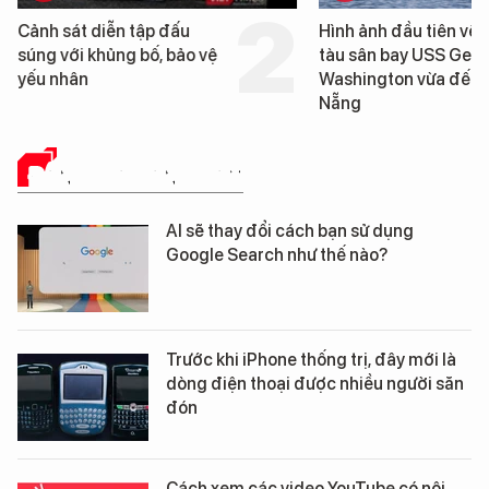
Hình ảnh đầu tiên về siêu
Cận cảnh chiến hạm 
tàu sân bay USS George
tống tàu sân bay USS
Washington vừa đến Đà
George Washington 
Nẵng
Đà Nẵng
ĐÁNH GIÁ SẢN PHẨM
AI sẽ thay đổi cách bạn sử dụng
Google Search như thế nào?
Trước khi iPhone thống trị, đây mới là
dòng điện thoại được nhiều người săn
đón
Cách xem các video YouTube có nội