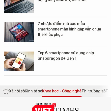
7 nhược điểm mà các mẫu
smartphone màn hình gập vẫn chưa
thể khắc phục
Top 6 smartphone sử dụng chip
Snapdragon 8+ Gen 1
Xã hội số
Kinh tế số
Khoa học - Công nghệ
Thị trường số
Th