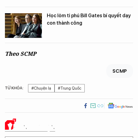
Học lỏm tỉ phú Bill Gates bí quyết dạy
con thành công
Theo SCMP
SCMP
TỪ KHÓA:
#Chuyện lạ
#Trung Quốc
Ý KIẾN CỦA BẠN