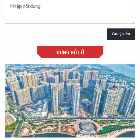
Gửi ý kiến
ĐỪNG BỎ LỠ