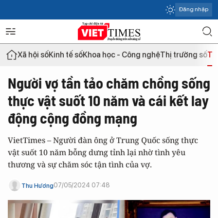
Đăng nhập
Xã hội số
Kinh tế số
Khoa học - Công nghệ
Thị trường số
Th
Người vợ tần tảo chăm chồng sống
thực vật suốt 10 năm và cái kết lay
động cộng đồng mạng
VietTimes – Người đàn ông ở Trung Quốc sống thực
vật suốt 10 năm bỗng dưng tỉnh lại nhờ tình yêu
thương và sự chăm sóc tận tình của vợ.
07/05/2024 07:48
Thu Hương