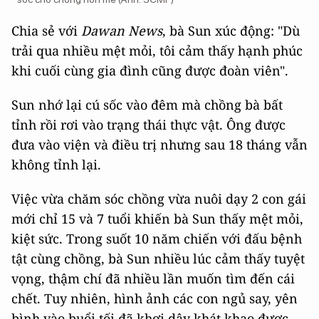
Chia sẻ với
Dawan News
, bà Sun xúc động: "Dù
trải qua nhiều mệt mỏi, tôi cảm thấy hạnh phúc
khi cuối cùng gia đình cũng được đoàn viên".
Sun nhớ lại cú sốc vào đêm mà chồng bà bất
tỉnh rồi rơi vào trạng thái thực vật. Ông được
đưa vào viện và điều trị nhưng sau 18 tháng vẫn
không tỉnh lại.
Việc vừa chăm sóc chồng vừa nuôi dạy 2 con gái
mới chỉ 15 và 7 tuổi khiến bà Sun thấy mệt mỏi,
kiệt sức. Trong suốt 10 năm chiến với đấu bệnh
tật cùng chồng, bà Sun nhiều lúc cảm thấy tuyệt
vọng, thậm chí đã nhiều lần muốn tìm đến cái
chết. Tuy nhiên, hình ảnh các con ngủ say, yên
bình vào buổi tối đã khơi dậy khát khao được