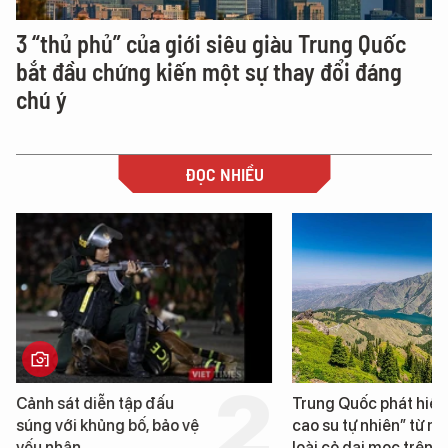
3 “thủ phủ” của giới siêu giàu Trung Quốc
bắt đầu chứng kiến một sự thay đổi đáng
chú ý
ĐỌC NHIỀU
Trung Quốc phát hiện “mỏ
Loạt dự án bất động 
cao su tự nhiên” từ một
Đà Nẵng sắp bị kiểm t
loài cỏ dại mọc trên đất