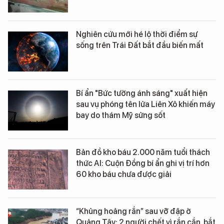
Nghiên cứu mới hé lộ thời điểm sự
sống trên Trái Đất bắt đầu biến mất
Bí ẩn "Bức tường ánh sáng" xuất hiện
sau vụ phóng tên lửa Liên Xô khiến máy
bay do thám Mỹ sửng sốt
Bản đồ kho báu 2.000 năm tuổi thách
thức AI: Cuộn Đồng bí ẩn ghi vị trí hơn
60 kho báu chưa được giải
“Khủng hoảng rắn” sau vỡ đập ở
Quảng Tây: 2 người chết vì rắn cắn, bắt