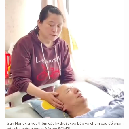
Sun Hongxia học thêm các kỹ thuật xoa bóp và châm cứu để chăm
sóc cho chồng hôn mê (Ảnh: SCMP)