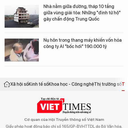
Nhà nằm giữa đường, tháp 10 tầng
giữa vùng giải tỏa: Những "đinh tử hộ"
gây chấn động Trung Quốc
Nụ hôn trong thang máy khiến vốn hóa
công ty AI "bốc hơi" 190.000 tỷ
Xã hội số
Kinh tế số
Khoa học - Công nghệ
Thị trường số
Th
Cơ quan của Hội Truyền thông số Việt Nam
Giấy phép hoạt động báo chí số 165/GP-BVHTTDL do Bộ Văn hóa,