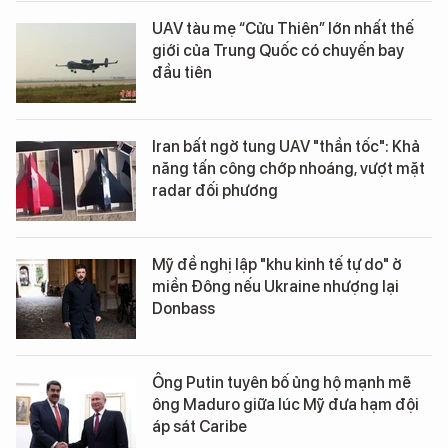
UAV tàu mẹ “Cửu Thiên” lớn nhất thế
giới của Trung Quốc có chuyến bay
đầu tiên
Iran bất ngờ tung UAV "thần tốc": Khả
năng tấn công chớp nhoáng, vượt mặt
radar đối phương
Mỹ đề nghị lập "khu kinh tế tự do" ở
miền Đông nếu Ukraine nhượng lại
Donbass
Ông Putin tuyên bố ủng hộ mạnh mẽ
ông Maduro giữa lúc Mỹ đưa hạm đội
áp sát Caribe