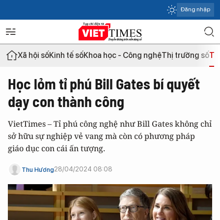
Đăng nhập
Xã hội số
Kinh tế số
Khoa học - Công nghệ
Thị trường số
Th
Học lỏm tỉ phú Bill Gates bí quyết
dạy con thành công
VietTimes – Tỉ phú công nghệ như Bill Gates không chỉ
sở hữu sự nghiệp vẻ vang mà còn có phương pháp
giáo dục con cái ấn tượng.
28/04/2024 08:08
Thu Hương