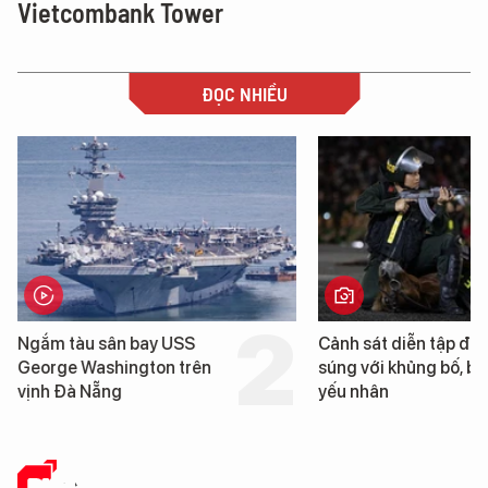
Vietcombank Tower
ĐỌC NHIỀU
Ngắm tàu sân bay USS
Cảnh sát diễn tập đấ
George Washington trên
súng với khủng bố, bả
vịnh Đà Nẵng
yếu nhân