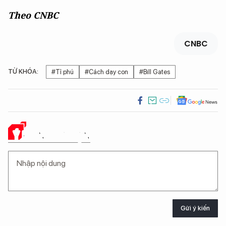
Theo CNBC
CNBC
TỪ KHÓA:
#Tỉ phú
#Cách dạy con
#Bill Gates
Ý KIẾN CỦA BẠN
Gửi ý kiến