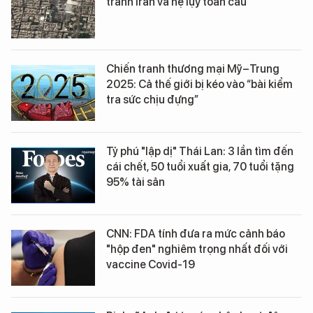
tranh Iran và hệ lụy toàn cầu
Chiến tranh thương mại Mỹ–Trung
2025: Cả thế giới bị kéo vào “bài kiểm
tra sức chịu đựng”
Tỷ phú "lập dị" Thái Lan: 3 lần tìm đến
cái chết, 50 tuổi xuất gia, 70 tuổi tặng
95% tài sản
CNN: FDA tính đưa ra mức cảnh báo
"hộp đen" nghiêm trọng nhất đối với
vaccine Covid-19