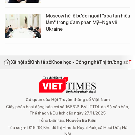
Moscow hé lộ bước ngoặt "xóa tan hiểu
lầm" trong đàm phán Mỹ–Nga về
Ukraine
Xã hội số
Kinh tế số
Khoa học - Công nghệ
Thị trường số
Th
Cơ quan của Hội Truyền thông số Việt Nam
Giấy phép hoạt động báo chí số 165/GP-BVHTTDL do Bộ Văn hóa,
Thể thao và Du lịch cấp ngày 27/11/2025
Tổng Biên tập:
Nguyễn Bá Kiên
Tòa soạn: LK16-18, Khu đô thị Hinode Royal Park, xã Hoài Đức, Hà
Nội