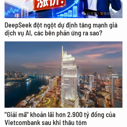
DeepSeek đột ngột dự định tăng mạnh giá
dịch vụ AI, các bên phản ứng ra sao?
"Giải mã" khoản lãi hơn 2.900 tỷ đồng của
Vietcombank sau khi thâu tóm