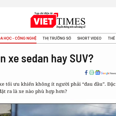
A HỌC - CÔNG NGHỆ
THỊ TRƯỜNG SỐ
SHORT VIDEO
THẾ 
ọn xe sedan hay SUV?
xe tối ưu khiến không ít người phải “đau đầu”. Đặc
đặt ra là xe nào phù hợp hơn?