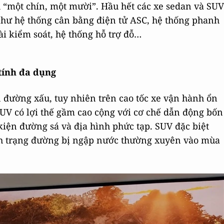
u “một chín, một mười”. Hầu hết các xe sedan và SUV
như hệ thống cân bằng điện tử ASC, hệ thống phanh
i kiểm soát, hệ thống hỗ trợ đỗ…
tính đa dụng
n đường xấu, tuy nhiên trên cao tốc xe vận hành ổn
UV có lợi thế gầm cao cộng với cơ chế dẫn động bốn
kiện đường sá và địa hình phức tạp. SUV đặc biệt
ình trạng đường bị ngập nước thường xuyên vào mùa