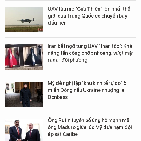
UAV tàu mẹ “Cửu Thiên” lớn nhất thế
giới của Trung Quốc có chuyến bay
đầu tiên
Iran bất ngờ tung UAV "thần tốc": Khả
năng tấn công chớp nhoáng, vượt mặt
radar đối phương
Mỹ đề nghị lập "khu kinh tế tự do" ở
miền Đông nếu Ukraine nhượng lại
Donbass
Ông Putin tuyên bố ủng hộ mạnh mẽ
ông Maduro giữa lúc Mỹ đưa hạm đội
áp sát Caribe