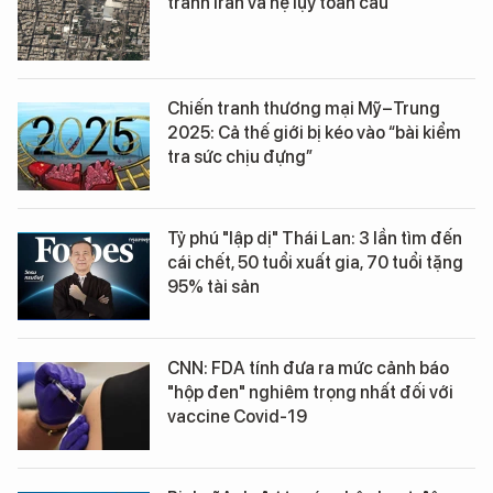
tranh Iran và hệ lụy toàn cầu
Chiến tranh thương mại Mỹ–Trung
2025: Cả thế giới bị kéo vào “bài kiểm
tra sức chịu đựng”
Tỷ phú "lập dị" Thái Lan: 3 lần tìm đến
cái chết, 50 tuổi xuất gia, 70 tuổi tặng
95% tài sản
CNN: FDA tính đưa ra mức cảnh báo
"hộp đen" nghiêm trọng nhất đối với
vaccine Covid-19