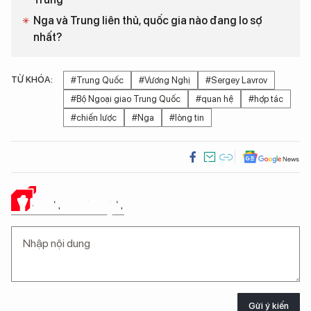
Nga và Trung liên thủ, quốc gia nào đang lo sợ
nhất?
TỪ KHÓA:
#Trung Quốc
#Vương Nghị
#Sergey Lavrov
#Bộ Ngoại giao Trung Quốc
#quan hệ
#hợp tác
#chiến lược
#Nga
#lòng tin
Ý KIẾN CỦA BẠN
Gửi ý kiến