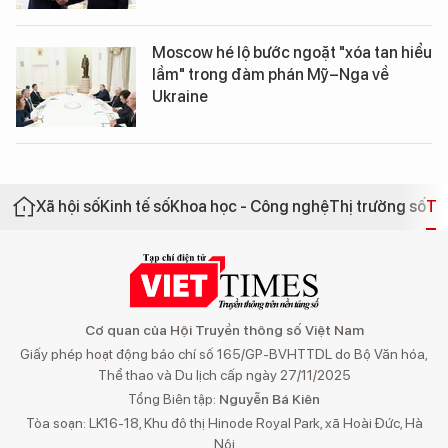
Moscow hé lộ bước ngoặt "xóa tan hiểu
lầm" trong đàm phán Mỹ–Nga về
Ukraine
Xã hội số
Kinh tế số
Khoa học - Công nghệ
Thị trường số
Th
Cơ quan của Hội Truyền thông số Việt Nam
Giấy phép hoạt động báo chí số 165/GP-BVHTTDL do Bộ Văn hóa,
Thể thao và Du lịch cấp ngày 27/11/2025
Tổng Biên tập:
Nguyễn Bá Kiên
Tòa soạn: LK16-18, Khu đô thị Hinode Royal Park, xã Hoài Đức, Hà
Nội