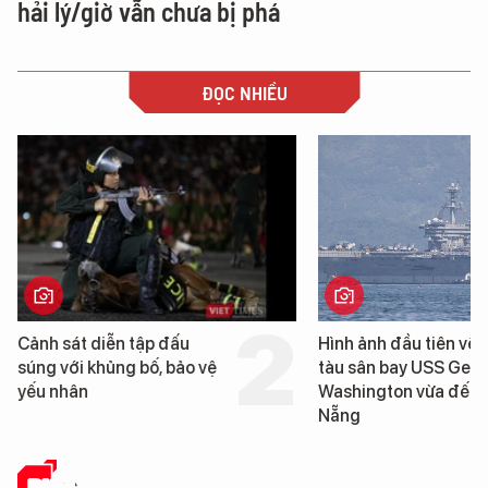
hải lý/giờ vẫn chưa bị phá
ĐỌC NHIỀU
Hình ảnh đầu tiên về siêu
Cận cảnh chiến 
tàu sân bay USS George
tống tàu sân bay
Washington vừa đến Đà
George Washing
Nẵng
Đà Nẵng