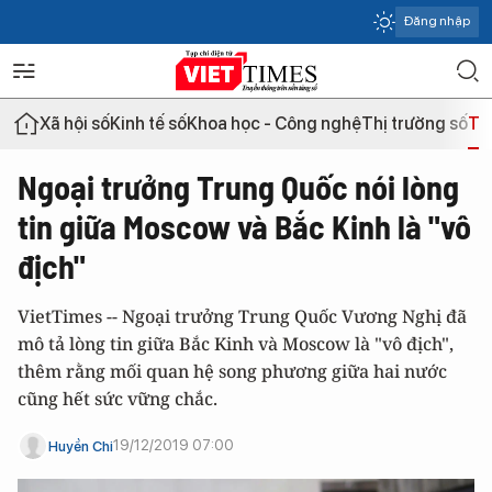
Đăng nhập
Xã hội số
Kinh tế số
Khoa học - Công nghệ
Thị trường số
Th
Ngoại trưởng Trung Quốc nói lòng
tin giữa Moscow và Bắc Kinh là "vô
địch"
VietTimes -- Ngoại trưởng Trung Quốc Vương Nghị đã
mô tả lòng tin giữa Bắc Kinh và Moscow là "vô địch",
thêm rằng mối quan hệ song phương giữa hai nước
cũng hết sức vững chắc.
19/12/2019 07:00
Huyền Chi