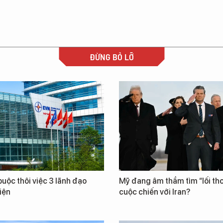
ĐỪNG BỎ LỠ
uộc thôi việc 3 lãnh đạo
Mỹ đang âm thầm tìm “lối tho
iện
cuộc chiến với Iran?