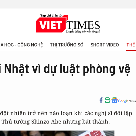
A HỌC - CÔNG NGHỆ
THỊ TRƯỜNG SỐ
SHORT VIDEO
THẾ 
i Nhật vì dự luật phòng vệ
đột nhiên trở nên náo loạn khi các nghị sĩ đối lập
ủa Thủ tướng Shinzo Abe nhưng bất thành.