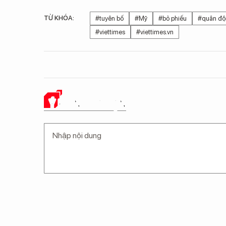
TỪ KHÓA:
#tuyên bố
#Mỹ
#bỏ phiếu
#quân độ
#viettimes
#viettimes.vn
Ý KIẾN CỦA BẠN