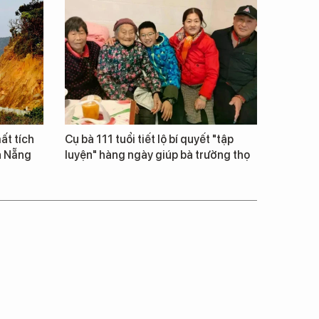
ất tích
Cụ bà 111 tuổi tiết lộ bí quyết "tập
à Nẵng
luyện" hàng ngày giúp bà trường thọ