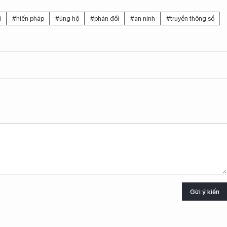
i
#hiến pháp
#ủng hộ
#phản đối
#an ninh
#truyền thông số
Gửi ý kiến