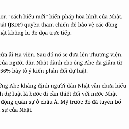
họn “cách hiểu mới” hiến pháp hòa bình của Nhật.
hật (JSDF) quyền tham chiến để bảo vệ các đồng
ật không bị đe dọa trực tiếp.
cửa ải Hạ viện. Sau đó nó sẽ đưa lên Thượng viện.
ộ của người dân Nhật dành cho ông Abe đã giảm từ
56% bày tỏ ý kiến phản đối dự luật.
ướng Abe khẳng định người dân Nhật vẫn chưa hiểu
h dự luật là bước đi cần thiết đối với nước Nhật
 động quân sự ở châu Á. Mỹ trước đó đã tuyên bố
 sự của Nhật.