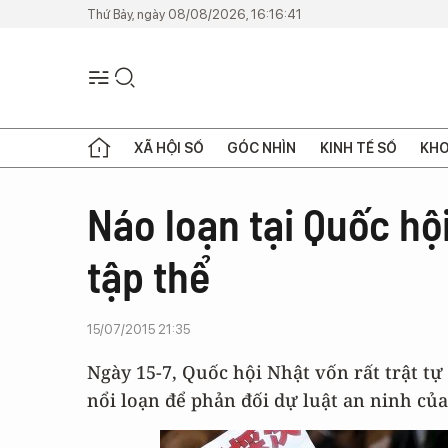
Thứ Bảy, ngày 08/08/2026, 16:16:41
XÃ HỘI SỐ
GÓC NHÌN
KINH TẾ SỐ
KHO
Náo loạn tại Quốc hộ
tập thể
15/07/2015 21:35
Ngày 15-7, Quốc hội Nhật vốn rất trật tự 
nổi loạn để phản đối dự luật an ninh c