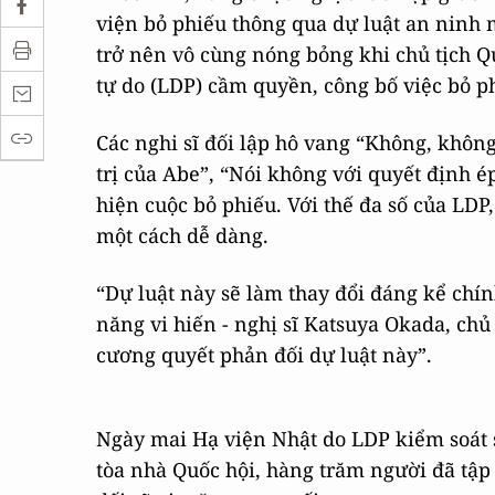
viện bỏ phiếu thông qua dự luật an ninh 
trở nên vô cùng nóng bỏng khi chủ tịch 
tự do (LDP) cầm quyền, công bố việc bỏ p
Các nghi sĩ đối lập hô vang “Không, khôn
trị của Abe”, “Nói không với quyết định é
hiện cuộc bỏ phiếu. Với thế đa số của LDP
một cách dễ dàng.
“Dự luật này sẽ làm thay đổi đáng kể chí
năng vi hiến - nghị sĩ Katsuya Okada, chủ
cương quyết phản đối dự luật này”.
Ngày mai Hạ viện Nhật do LDP kiểm soát s
tòa nhà Quốc hội, hàng trăm người đã tập