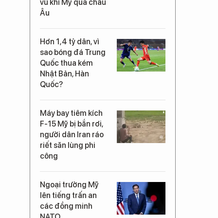
vũ khí Mỹ qua châu
Âu
Hơn 1,4 tỷ dân, vì
sao bóng đá Trung
Quốc thua kém
Nhật Bản, Hàn
Quốc?
Máy bay tiêm kích
F-15 Mỹ bị bắn rơi,
người dân Iran ráo
riết săn lùng phi
công
Ngoại trưởng Mỹ
lên tiếng trấn an
các đồng minh
NATO