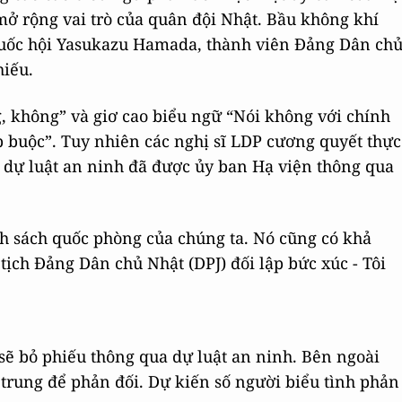
mở rộng vai trò của quân đội Nhật. Bầu không khí
Quốc hội Yasukazu Hamada, thành viên Đảng Dân ch
hiếu.
g, không” và giơ cao biểu ngữ “Nói không với chính
p buộc”. Tuy nhiên các nghị sĩ LDP cương quyết thực
, dự luật an ninh đã được ủy ban Hạ viện thông qua
nh sách quốc phòng của chúng ta. Nó cũng có khả
 tịch Đảng Dân chủ Nhật (DPJ) đối lập bức xúc - Tôi
ẽ bỏ phiếu thông qua dự luật an ninh. Bên ngoài
 trung để phản đối. Dự kiến số người biểu tình phản