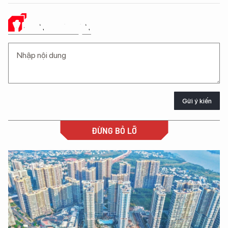
Ý KIẾN CỦA BẠN
Gửi ý kiến
ĐỪNG BỎ LỠ