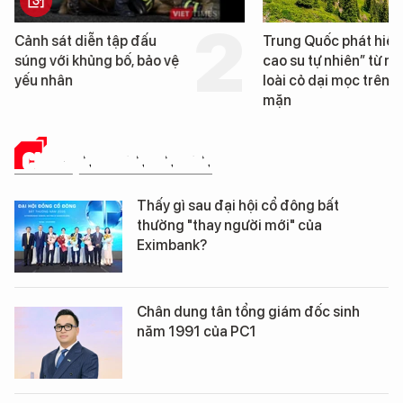
Trung Quốc phát hiện “mỏ
Loạt dự án bất động 
cao su tự nhiên” từ một
Đà Nẵng sắp bị kiểm t
loài cỏ dại mọc trên đất
mặn
CHUYỆN DOANH NHÂN
Thấy gì sau đại hội cổ đông bất
thường "thay người mới" của
Eximbank?
Chân dung tân tổng giám đốc sinh
năm 1991 của PC1