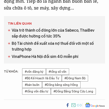
động mới. Tiếp đó là ngành bán buôn bán lẻ,
sửa chữa ô tô, xe máy, xây dựng…
TIN LIÊN QUAN
Vừa trở thành cổ đông lớn của Sabeco, ThaiBev
sắp được hưởng cổ tức 35%
Bộ Tài chính đề xuất xóa nợ thuế đối với một số
trường hợp
VinaPhone Hà Nội đổi sim 4G miễn phí
TỪ KHÓA:
#vốn đăng ký
#tổng số vốn
#Bộ Kế Hoạch Và Đầu Tư
#Đông Nam Bộ
#bán buôn
#Đồng bằng sông Hồng
#tổng vốn đầu tư
#Đồng Bằng Sông Cửu Long