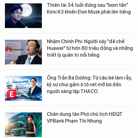
Thiên tài 34 tuổi đứng sau "bom tấn"
Kimi K3 khiến Elon Musk phải lên tiếng
Nhậm Chính Phi: Người xây "đế chế
Huawei" từ hơn 80 triệu đồng và những
triết lý quản trị nổi tiếng
Ông Trần Bá Dương: Từ cậu bé làm rẫy,
kỹ sư chui gầm ô tô vét mỡ bò đến
người sáng lập THACO
Chân dung tân Phó chủ tịch HĐQT
VPBank Phạm Thị Nhung