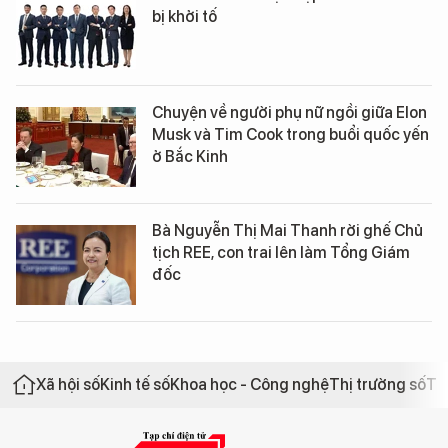
bị khởi tố
Chuyện về người phụ nữ ngồi giữa Elon
Musk và Tim Cook trong buổi quốc yến
ở Bắc Kinh
Bà Nguyễn Thị Mai Thanh rời ghế Chủ
tịch REE, con trai lên làm Tổng Giám
đốc
Xã hội số
Kinh tế số
Khoa học - Công nghệ
Thị trường số
Th