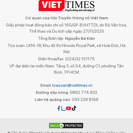
Cơ quan của Hội Truyền thông số Việt Nam
Giấy phép hoạt động báo chí số 165/GP-BVHTTDL do Bộ Văn hóa,
Thể thao và Du lịch cấp ngày 27/11/2025
Tổng Biên tập:
Nguyễn Bá Kiên
Tòa soạn: LK16-18, Khu đô thị Hinode Royal Park, xã Hoài Đức, Hà
Nội
Điện thoại/fax: (024)32 151175
VP đại diện tại miền Nam: Tầng 3, số 54, đường C1, phường Tân
Bình, TP.HCM
Email:
toasoan@viettimes.vn
Đường dây nóng:
0862 774 832
Liên hệ quảng cáo:
093 228 8166
® Chỉ được đăng tải nội dung thông tin khi có sự đồng ý bằng văn