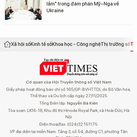
lầm" trong đàm phán Mỹ–Nga về
Ukraine
Xã hội số
Kinh tế số
Khoa học - Công nghệ
Thị trường số
Th
Cơ quan của Hội Truyền thông số Việt Nam
Giấy phép hoạt động báo chí số 165/GP-BVHTTDL do Bộ Văn hóa,
Thể thao và Du lịch cấp ngày 27/11/2025
Tổng Biên tập:
Nguyễn Bá Kiên
Tòa soạn: LK16-18, Khu đô thị Hinode Royal Park, xã Hoài Đức, Hà
Nội
Điện thoại/fax: (024)32 151175
VP đại diện tại miền Nam: Tầng 3, số 54, đường C1, phường Tân