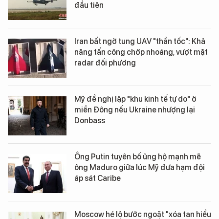
đầu tiên
Iran bất ngờ tung UAV "thần tốc": Khả
năng tấn công chớp nhoáng, vượt mặt
radar đối phương
Mỹ đề nghị lập "khu kinh tế tự do" ở
miền Đông nếu Ukraine nhượng lại
Donbass
Ông Putin tuyên bố ủng hộ mạnh mẽ
ông Maduro giữa lúc Mỹ đưa hạm đội
áp sát Caribe
Moscow hé lộ bước ngoặt "xóa tan hiểu