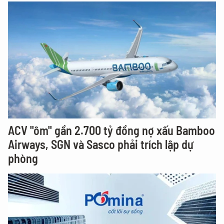
ACV "ôm" gần 2.700 tỷ đồng nợ xấu Bamboo
Airways, SGN và Sasco phải trích lập dự
phòng