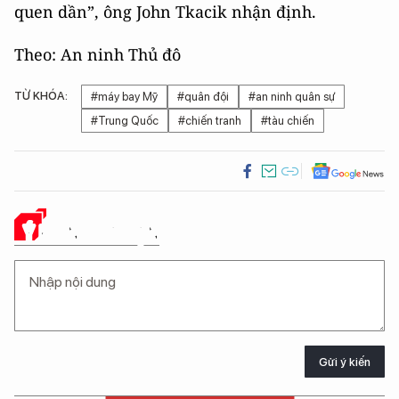
quen dần”, ông John Tkacik nhận định.
Theo: An ninh Thủ đô
TỪ KHÓA:
#máy bay Mỹ
#quân đội
#an ninh quân sự
#Trung Quốc
#chiến tranh
#tàu chiến
Ý KIẾN CỦA BẠN
Gửi ý kiến