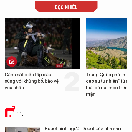
ĐỌC NHIỀU
Cảnh sát diễn tập đấu
Trung Quốc phát hiện
súng với khủng bố, bảo vệ
cao su tự nhiên” từ m
yếu nhân
loài cỏ dại mọc trên đ
mặn
PHÂN TÍCH
Robot hình người Dobot của nhà sản