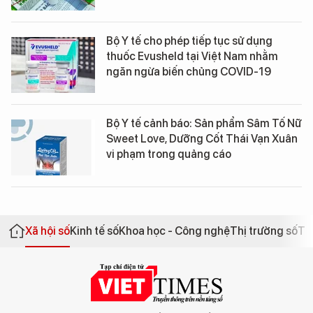
Bộ Y tế cho phép tiếp tục sử dụng
thuốc Evusheld tại Việt Nam nhằm
ngăn ngừa biến chủng COVID-19
Bộ Y tế cảnh báo: Sản phẩm Sâm Tố Nữ
Sweet Love, Dưỡng Cốt Thái Vạn Xuân
vi phạm trong quảng cáo
Xã hội số
Kinh tế số
Khoa học - Công nghệ
Thị trường số
Th