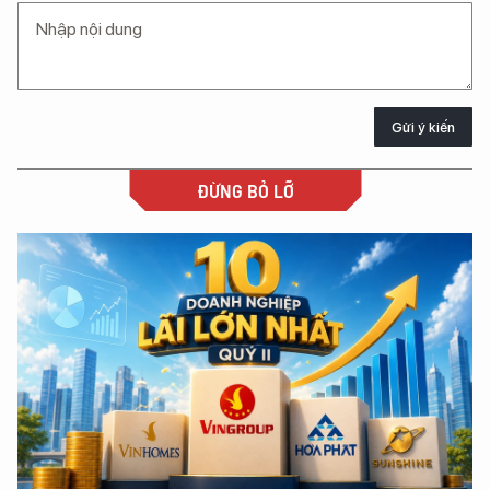
Gửi ý kiến
ĐỪNG BỎ LỠ