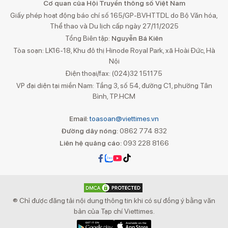
Cơ quan của Hội Truyền thông số Việt Nam
Giấy phép hoạt động báo chí số 165/GP-BVHTTDL do Bộ Văn hóa,
Thể thao và Du lịch cấp ngày 27/11/2025
Tổng Biên tập:
Nguyễn Bá Kiên
Tòa soạn: LK16-18, Khu đô thị Hinode Royal Park, xã Hoài Đức, Hà
Nội
Điện thoại/fax: (024)32 151175
VP đại diện tại miền Nam: Tầng 3, số 54, đường C1, phường Tân
Bình, TP.HCM
Email:
toasoan@viettimes.vn
Đường dây nóng:
0862 774 832
Liên hệ quảng cáo:
093 228 8166
® Chỉ được đăng tải nội dung thông tin khi có sự đồng ý bằng văn
bản của Tạp chí Viettimes.