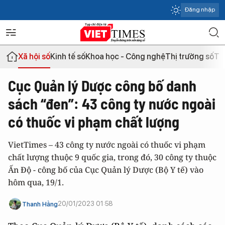
Đăng nhập
Xã hội số
Kinh tế số
Khoa học - Công nghệ
Thị trường số
Th
Cục Quản lý Dược công bố danh
sách “đen”: 43 công ty nước ngoài
có thuốc vi phạm chất lượng
VietTimes – 43 công ty nước ngoài có thuốc vi phạm
chất lượng thuộc 9 quốc gia, trong đó, 30 công ty thuộc
Ấn Độ - công bố của Cục Quản lý Dược (Bộ Y tế) vào
hôm qua, 19/1.
20/01/2023 01:58
Thanh Hằng