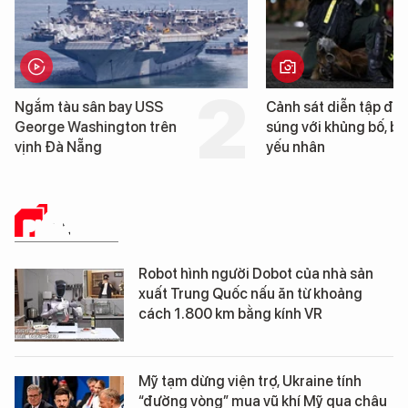
Cảnh sát diễn tập đấu
Trung Quốc phát hiện
súng với khủng bố, bảo vệ
cao su tự nhiên” từ m
yếu nhân
loài cỏ dại mọc trên đ
mặn
PHÂN TÍCH
Robot hình người Dobot của nhà sản
xuất Trung Quốc nấu ăn từ khoảng
cách 1.800 km bằng kính VR
Mỹ tạm dừng viện trợ, Ukraine tính
“đường vòng” mua vũ khí Mỹ qua châu