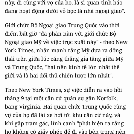
này, đi cùng với vợ của họ, là sĩ quan tình báo
đang hoạt động dưới vỏ bọc là nhà ngoại giao".
Giới chức Bộ Ngoại giao Trung Quốc vào thời
điểm bất giờ "đã phàn nàn với giới chức Bộ
Ngoại giao Mỹ về việc trục xuất này" - theo New
York Times, nhấn mạnh rằng Mỹ đưa ra động
thái trên giữa lúc căng thẳng gia tăng giữa Mỹ
và Trung Quốc, "hai nền kinh tế lớn nhất thế
giới và là hai đối thủ chiến lược lớn nhất".
Theo New York Times, sự việc diễn ra vào hồi
tháng 9 tại một căn cứ quân sự gần Norfolk,
bang Virginia. Hai quan chức Trung Quốc cùng
vợ của họ đã lái xe hơi tới khu căn cứ này, và
khi gặp trạm gác, lính canh "phát hiện ra rằng
họ không có giấy phép để đi vào bên trong nên