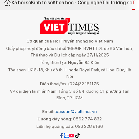
Xã hội số
Kinh tế số
Khoa học - Công nghệ
Thị trường số
Th
Cơ quan của Hội Truyền thông số Việt Nam
Giấy phép hoạt động báo chí số 165/GP-BVHTTDL do Bộ Văn hóa,
Thể thao và Du lịch cấp ngày 27/11/2025
Tổng Biên tập:
Nguyễn Bá Kiên
Tòa soạn: LK16-18, Khu đô thị Hinode Royal Park, xã Hoài Đức, Hà
Nội
Điện thoại/fax: (024)32 151175
VP đại diện tại miền Nam: Tầng 3, số 54, đường C1, phường Tân
Bình, TP.HCM
Email:
toasoan@viettimes.vn
Đường dây nóng:
0862 774 832
Liên hệ quảng cáo:
093 228 8166