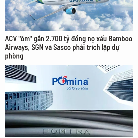
ACV "ôm" gần 2.700 tỷ đồng nợ xấu Bamboo
Airways, SGN và Sasco phải trích lập dự
phòng