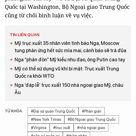
Quốc tại Washington, Bộ Ngoại giao Trung Quốc
cũng từ chối bình luận về vụ việc.
TIN LIÊN QUAN
Mỹ trục xuất 35 nhân viên tình báo Nga, Moscow
tung phản ứng hết sức mỉa mai, cảnh báo sẽ trả đũa
Nga “phản đòn” Mỹ kiểu nhu đạo, ông Putin cao tay
Mỹ có thể sử dụng vũ khí bí mật: Trục xuất Trung
Quốc ra khỏi WTO
Nga ‘đáp lễ’ trục xuất 150 nhà ngoại giao Mỹ, châu
Âu
TỪ KHÓA:
#Đại sứ quán Trung Quốc
#Phản gián
#New York Times
#Bộ Ngoại giao Trung Quốc
#Virginia
#trục xuất
#nhà ngoại giao
#căn cứ quân sự
#thâm nhập