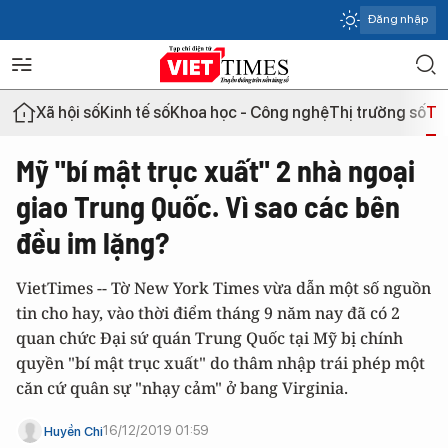
Đăng nhập
Xã hội số
Kinh tế số
Khoa học - Công nghệ
Thị trường số
Th
Mỹ "bí mật trục xuất" 2 nhà ngoại
giao Trung Quốc. Vì sao các bên
đều im lặng?
VietTimes -- Tờ New York Times vừa dẫn một số nguồn
tin cho hay, vào thời điểm tháng 9 năm nay đã có 2
quan chức Đại sứ quán Trung Quốc tại Mỹ bị chính
quyền "bí mật trục xuất" do thâm nhập trái phép một
căn cứ quân sự "nhạy cảm" ở bang Virginia.
16/12/2019 01:59
Huyền Chi