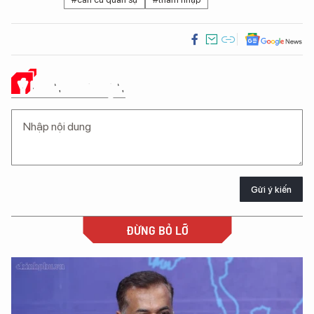
Ý KIẾN CỦA BẠN
Gửi ý kiến
ĐỪNG BỎ LỠ