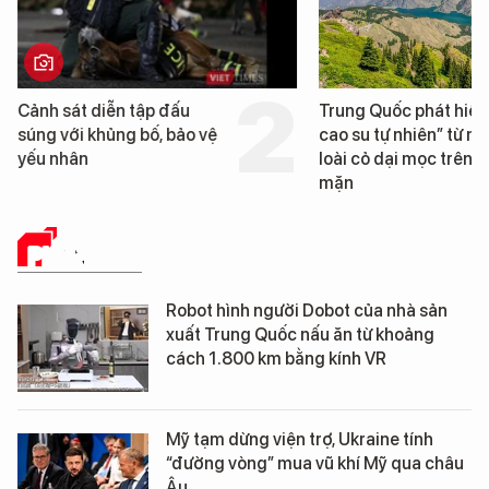
Trung Quốc phát hiện “mỏ
Loạt dự án bất động 
cao su tự nhiên” từ một
Đà Nẵng sắp bị kiểm t
loài cỏ dại mọc trên đất
mặn
PHÂN TÍCH
Robot hình người Dobot của nhà sản
xuất Trung Quốc nấu ăn từ khoảng
cách 1.800 km bằng kính VR
Mỹ tạm dừng viện trợ, Ukraine tính
“đường vòng” mua vũ khí Mỹ qua châu
Âu