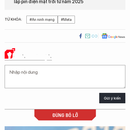
lắp pin điện mặt trời từ năm 2025
TỪ KHÓA:
#An ninh mạng
#Meta
Ý KIẾN CỦA BẠN
Gửi ý kiến
ĐỪNG BỎ LỠ