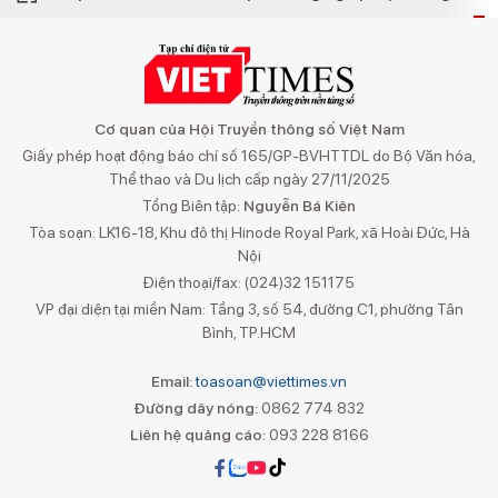
Cơ quan của Hội Truyền thông số Việt Nam
Giấy phép hoạt động báo chí số 165/GP-BVHTTDL do Bộ Văn hóa,
Thể thao và Du lịch cấp ngày 27/11/2025
Tổng Biên tập:
Nguyễn Bá Kiên
Tòa soạn: LK16-18, Khu đô thị Hinode Royal Park, xã Hoài Đức, Hà
Nội
Điện thoại/fax: (024)32 151175
VP đại diện tại miền Nam: Tầng 3, số 54, đường C1, phường Tân
Bình, TP.HCM
Email:
toasoan@viettimes.vn
Đường dây nóng:
0862 774 832
Liên hệ quảng cáo:
093 228 8166