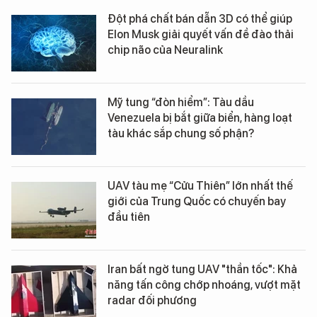
Đột phá chất bán dẫn 3D có thể giúp
Elon Musk giải quyết vấn đề đào thải
chip não của Neuralink
Mỹ tung “đòn hiểm”: Tàu dầu
Venezuela bị bắt giữa biển, hàng loạt
tàu khác sắp chung số phận?
UAV tàu mẹ “Cửu Thiên” lớn nhất thế
giới của Trung Quốc có chuyến bay
đầu tiên
Iran bất ngờ tung UAV "thần tốc": Khả
năng tấn công chớp nhoáng, vượt mặt
radar đối phương