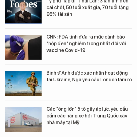
Tỷ phú "lập dị" Thái Lan: 3 lần tìm đến
cái chết, 50 tuổi xuất gia, 70 tuổi tặng
95% tài sản
CNN: FDA tính đưa ra mức cảnh báo
"hộp đen" nghiêm trọng nhất đối với
vaccine Covid-19
Binh sĩ Anh được xác nhận hoạt động
tại Ukraine, Nga yêu cầu London làm rõ
Các "ông lớn" ô tô gây áp lực, yêu cầu
cấm các hãng xe hơi Trung Quốc xây
nhà máy tại Mỹ