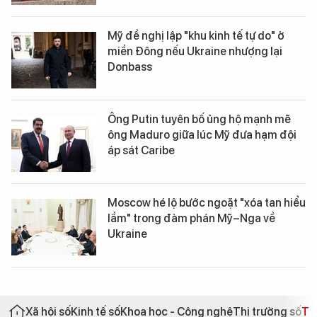
Mỹ đề nghị lập "khu kinh tế tự do" ở
miền Đông nếu Ukraine nhượng lại
Donbass
Ông Putin tuyên bố ủng hộ mạnh mẽ
ông Maduro giữa lúc Mỹ đưa hạm đội
áp sát Caribe
Moscow hé lộ bước ngoặt "xóa tan hiểu
lầm" trong đàm phán Mỹ–Nga về
Ukraine
Xã hội số
Kinh tế số
Khoa học - Công nghệ
Thị trường số
Th