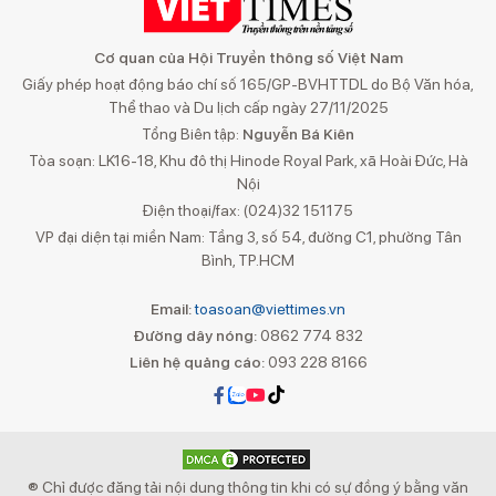
Cơ quan của Hội Truyền thông số Việt Nam
Giấy phép hoạt động báo chí số 165/GP-BVHTTDL do Bộ Văn hóa,
Thể thao và Du lịch cấp ngày 27/11/2025
Tổng Biên tập:
Nguyễn Bá Kiên
Tòa soạn: LK16-18, Khu đô thị Hinode Royal Park, xã Hoài Đức, Hà
Nội
Điện thoại/fax: (024)32 151175
VP đại diện tại miền Nam: Tầng 3, số 54, đường C1, phường Tân
Bình, TP.HCM
Email:
toasoan@viettimes.vn
Đường dây nóng:
0862 774 832
Liên hệ quảng cáo:
093 228 8166
® Chỉ được đăng tải nội dung thông tin khi có sự đồng ý bằng văn