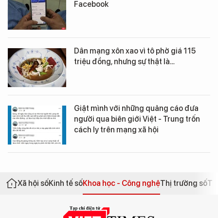
Facebook
Dân mạng xôn xao vì tô phở giá 115
triệu đồng, nhưng sự thật là…
Giật mình với những quảng cáo đưa
người qua biên giới Việt - Trung trốn
cách ly trên mạng xã hội
Xã hội số
Kinh tế số
Khoa học - Công nghệ
Thị trường số
Th