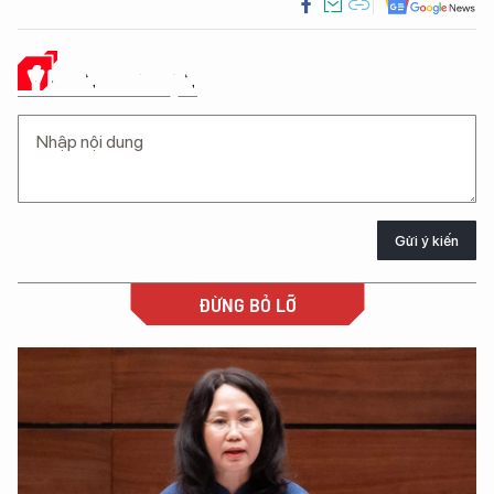
Ý KIẾN CỦA BẠN
Gửi ý kiến
ĐỪNG BỎ LỠ