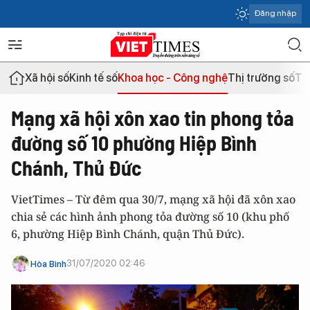
Đăng nhập
Xã hội số
Kinh tế số
Khoa học - Công nghệ
Thị trường số
Th
Mạng xã hội xôn xao tin phong tỏa
đường số 10 phường Hiệp Bình
Chánh, Thủ Đức
VietTimes – Từ đêm qua 30/7, mạng xã hội đã xôn xao
chia sẻ các hình ảnh phong tỏa đường số 10 (khu phố
6, phường Hiệp Bình Chánh, quận Thủ Đức).
31/07/2020 02:46
Hòa Bình