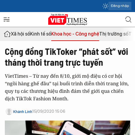
Đăng nhập
Xã hội số
Kinh tế số
Khoa học - Công nghệ
Thị trường số
Th
Cộng đồng TikToker “phát sốt” với
tháng thời trang trực tuyến
VietTimes – Từ nay đến 8/10, giới mộ điệu có cơ hội
“ngồi hàng ghế đầu” tại buổi trình diễn thời trang lớn,
quy tụ các thương hiệu đình đám thế giới qua chiến
dịch TikTok Fashion Month.
15/09/2020 15:06
Khánh Linh