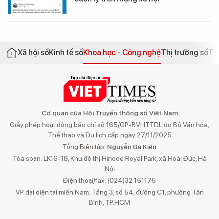
Xã hội số
Kinh tế số
Khoa học - Công nghệ
Thị trường số
Th
Cơ quan của Hội Truyền thông số Việt Nam
Giấy phép hoạt động báo chí số 165/GP-BVHTTDL do Bộ Văn hóa,
Thể thao và Du lịch cấp ngày 27/11/2025
Tổng Biên tập:
Nguyễn Bá Kiên
Tòa soạn: LK16-18, Khu đô thị Hinode Royal Park, xã Hoài Đức, Hà
Nội
Điện thoại/fax: (024)32 151175
VP đại diện tại miền Nam: Tầng 3, số 54, đường C1, phường Tân
Bình, TP.HCM