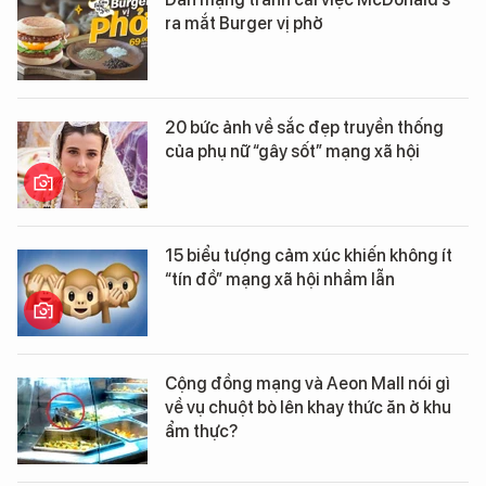
ra mắt Burger vị phở
20 bức ảnh về sắc đẹp truyền thống
của phụ nữ “gây sốt” mạng xã hội
15 biểu tượng cảm xúc khiến không ít
“tín đồ” mạng xã hội nhầm lẫn
Cộng đồng mạng và Aeon Mall nói gì
về vụ chuột bò lên khay thức ăn ở khu
ẩm thực?