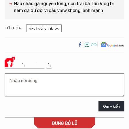
Nấu cháo gà nguyên lông, con trai bà Tân Vlog bị
ném đá dữ dội vì câu view không lành mạnh
TỪ KHÓA:
#xu hướng TikTok
Ý KIẾN CỦA BẠN
Gửi ý kiến
ĐỪNG BỎ LỠ