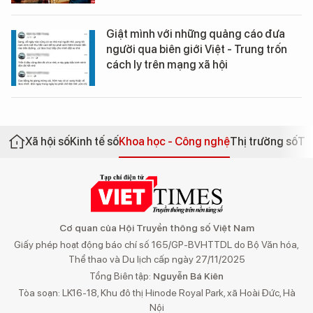
Giật mình với những quảng cáo đưa
người qua biên giới Việt - Trung trốn
cách ly trên mạng xã hội
Xã hội số
Kinh tế số
Khoa học - Công nghệ
Thị trường số
Th
Cơ quan của Hội Truyền thông số Việt Nam
Giấy phép hoạt động báo chí số 165/GP-BVHTTDL do Bộ Văn hóa,
Thể thao và Du lịch cấp ngày 27/11/2025
Tổng Biên tập:
Nguyễn Bá Kiên
Tòa soạn: LK16-18, Khu đô thị Hinode Royal Park, xã Hoài Đức, Hà
Nội