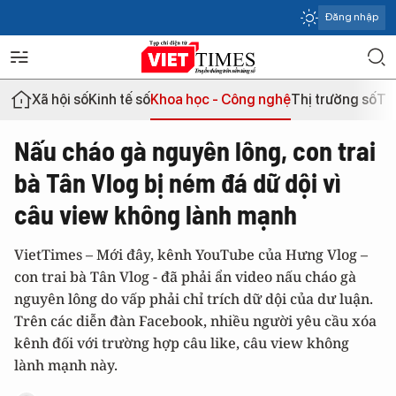
Đăng nhập
Xã hội số
Kinh tế số
Khoa học - Công nghệ
Thị trường số
Th
Nấu cháo gà nguyên lông, con trai
bà Tân Vlog bị ném đá dữ dội vì
câu view không lành mạnh
VietTimes – Mới đây, kênh YouTube của Hưng Vlog –
con trai bà Tân Vlog - đã phải ẩn video nấu cháo gà
nguyên lông do vấp phải chỉ trích dữ dội của dư luận.
Trên các diễn đàn Facebook, nhiều người yêu cầu xóa
kênh đối với trường hợp câu like, câu view không
lành mạnh này.