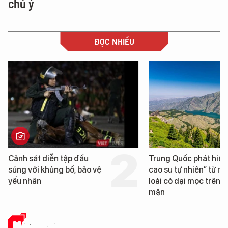
chú ý
ĐỌC NHIỀU
Cảnh sát diễn tập đấu
Trung Quốc phát hiện
súng với khủng bố, bảo vệ
cao su tự nhiên” từ mộ
yếu nhân
loài cỏ dại mọc trên đ
mặn
MẠNG XÃ HỘI