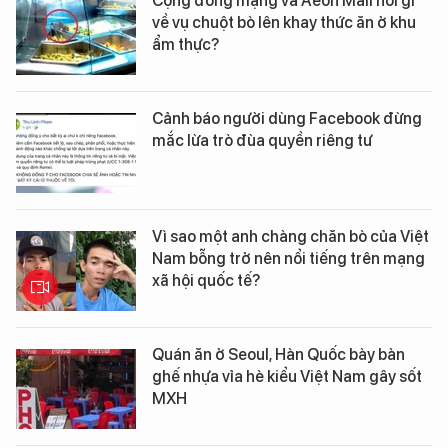
Cộng đồng mạng và Aeon Mall nói gì
về vụ chuột bò lên khay thức ăn ở khu
ẩm thực?
Cảnh báo người dùng Facebook đừng
mắc lừa trò đùa quyền riêng tư
Vì sao một anh chàng chăn bò của Việt
Nam bỗng trở nên nổi tiếng trên mạng
xã hội quốc tế?
Quán ăn ở Seoul, Hàn Quốc bày bàn
ghế nhựa vỉa hè kiểu Việt Nam gây sốt
MXH