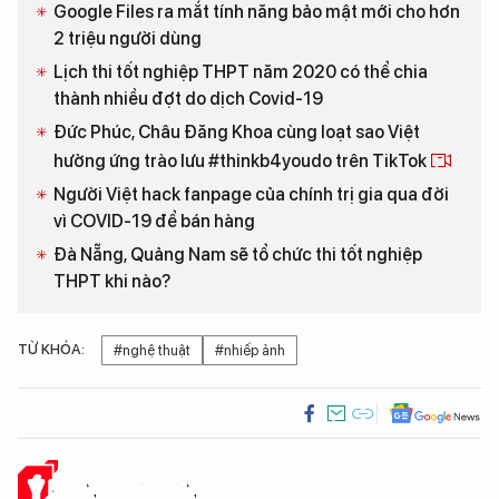
Google Files ra mắt tính năng bảo mật mới cho hơn
2 triệu người dùng
Lịch thi tốt nghiệp THPT năm 2020 có thể chia
thành nhiều đợt do dịch Covid-19
Đức Phúc, Châu Đăng Khoa cùng loạt sao Việt
hưởng ứng trào lưu #thinkb4youdo trên TikTok
Người Việt hack fanpage của chính trị gia qua đời
vì COVID-19 để bán hàng
Đà Nẵng, Quảng Nam sẽ tổ chức thi tốt nghiệp
THPT khi nào?
TỪ KHÓA:
#nghệ thuật
#nhiếp ảnh
Ý KIẾN CỦA BẠN