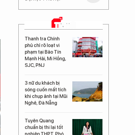
TIN MỚI
Thanh tra Chính
phủ chỉ rõ loạt vi
phạm tại Bảo Tín
Mạnh Hải, Mi Hồng,
SJC, PNJ
3 nữ du khách bị
sóng cuốn mất tích
khi chụp ảnh tại Mũi
Nghê, Đà Nẵng
Tuyên Quang
chuẩn bị thi lại tốt
nghiệp THPT, Phó