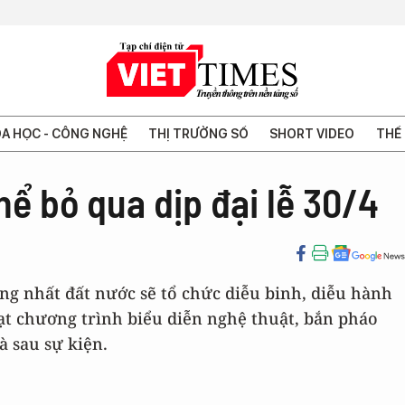
A HỌC - CÔNG NGHỆ
THỊ TRƯỜNG SỐ
SHORT VIDEO
THẾ 
hể bỏ qua dịp đại lễ 30/4
ng nhất đất nước sẽ tổ chức diễu binh, diễu hành
oạt chương trình biểu diễn nghệ thuật, bắn pháo
à sau sự kiện.