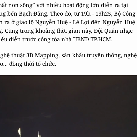
hất non sông” với nhiều hoạt động lớn diễn ra tại
ng bến Bạch Đằng. Theo đó, từ 19h - 19h25, Bộ Công
ễn ra ở giao lộ Nguyễn Huệ - Lê Lợi đến Nguyễn Huệ
g. Cũng trong khoảng thời gian này, Đội Quân nhạc
ểu diễn trước cổng tòa nhà UBND TP.HCM.
nghệ thuật 3D Mapping, sân khấu truyền thống, nghệ
ao… đồng thời tổ chức.