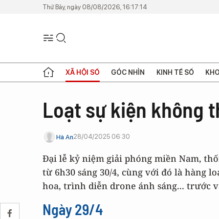
Thứ Bảy, ngày 08/08/2026, 16:17:14
XÃ HỘI SỐ
GÓC NHÌN
KINH TẾ SỐ
KHO
Loạt sự kiện không t
28/04/2025 06:30
Hà An
Đại lễ kỷ niệm giải phóng miền Nam, thố
từ 6h30 sáng 30/4, cùng với đó là hàng l
hoa, trình diễn drone ánh sáng... trước v
Ngày 29/4