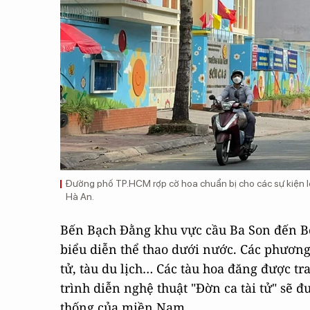
Đường phố TP.HCM rợp cờ hoa chuẩn bị cho các sự kiện l
Hà An.
Bến Bạch Đằng khu vực cầu Ba Son đến B
biểu diễn thể thao dưới nước. Các phương 
tử, tàu du lịch… Các tàu hoa đăng được tr
trình diễn nghệ thuật "Đờn ca tài tử" sẽ đ
thống của miền Nam.