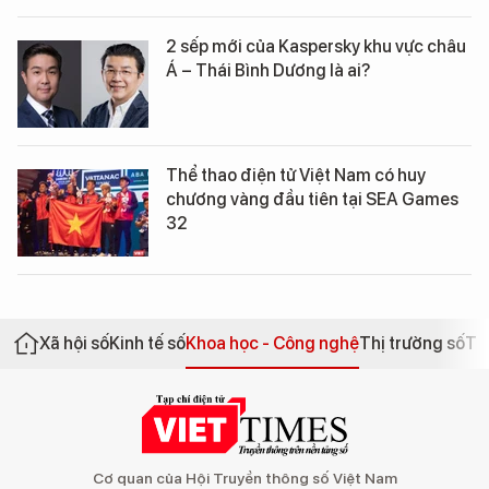
2 sếp mới của Kaspersky khu vực châu
Á – Thái Bình Dương là ai?
Thể thao điện tử Việt Nam có huy
chương vàng đầu tiên tại SEA Games
32
Xã hội số
Kinh tế số
Khoa học - Công nghệ
Thị trường số
Th
Cơ quan của Hội Truyền thông số Việt Nam