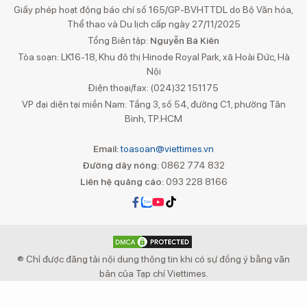
Giấy phép hoạt động báo chí số 165/GP-BVHTTDL do Bộ Văn hóa,
Thể thao và Du lịch cấp ngày 27/11/2025
Tổng Biên tập:
Nguyễn Bá Kiên
Tòa soạn: LK16-18, Khu đô thị Hinode Royal Park, xã Hoài Đức, Hà
Nội
Điện thoại/fax: (024)32 151175
VP đại diện tại miền Nam: Tầng 3, số 54, đường C1, phường Tân
Bình, TP.HCM
Email:
toasoan@viettimes.vn
Đường dây nóng:
0862 774 832
Liên hệ quảng cáo:
093 228 8166
® Chỉ được đăng tải nội dung thông tin khi có sự đồng ý bằng văn
bản của Tạp chí Viettimes.