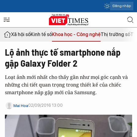
Đăng nhập
Xã hội số
Kinh tế số
Khoa học - Công nghệ
Thị trường số
Th
Lộ ảnh thực tế smartphone nắp
gập Galaxy Folder 2
Loạt ảnh mới nhất cho thấy gần như mọi góc cạnh và
những chi tiết quan trọng trong thiết kế của chiếc
smartphone nắp gập mới của Samsung.
02/09/2016 13:00
Mai Hoa