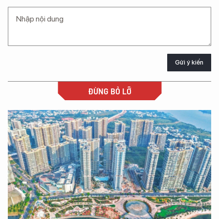
Gửi ý kiến
ĐỪNG BỎ LỠ