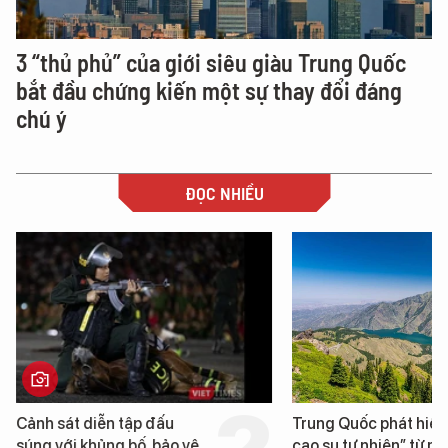
3 “thủ phủ” của giới siêu giàu Trung Quốc
bắt đầu chứng kiến một sự thay đổi đáng
chú ý
ĐỌC NHIỀU
Cảnh sát diễn tập đấu
Trung Quốc phát hiện
súng với khủng bố, bảo vệ
cao su tự nhiên” từ m