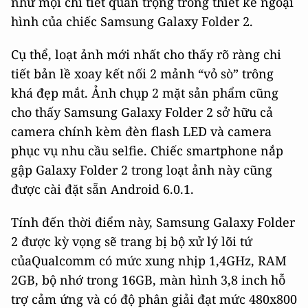
như mọi chi tiết quan trọng trong thiết kế ngoại
hình của chiếc Samsung Galaxy Folder 2.
Cụ thể, loạt ảnh mới nhất cho thấy rõ ràng chi
tiết bản lề xoay kết nối 2 mảnh “vỏ sò” trông
khá đẹp mắt. Ảnh chụp 2 mặt sản phẩm cũng
cho thấy Samsung Galaxy Folder 2 sở hữu cả
camera chính kèm đèn flash LED và camera
phục vụ nhu cầu selfie. Chiếc smartphone nắp
gập Galaxy Folder 2 trong loạt ảnh này cũng
được cài đặt sẵn Android 6.0.1.
Tính đến thời điểm này, Samsung Galaxy Folder
2 được kỳ vọng sẽ trang bị bộ xử lý lõi tứ
củaQualcomm có mức xung nhịp 1,4GHz, RAM
2GB, bộ nhớ trong 16GB, màn hình 3,8 inch hỗ
trợ cảm ứng và có độ phân giải đạt mức 480x800