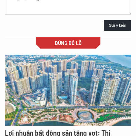
Gửi ý kiến
ĐỪNG BỎ LỠ
Lợi nhuận bất động sản tăng vọt: Thị