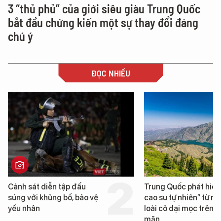
3 “thủ phủ” của giới siêu giàu Trung Quốc
bắt đầu chứng kiến một sự thay đổi đáng
chú ý
ĐỌC NHIỀU
iễn tập đấu
Trung Quốc phát hiện “mỏ
hủng bố, bảo vệ
cao su tự nhiên” từ một
loài cỏ dại mọc trên đất
mặn