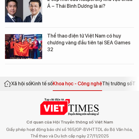
Á – Thái Bình Dương là ai?
Thể thao điện tử Việt Nam có huy
chương vàng đầu tiên tại SEA Games
32
Xã hội số
Kinh tế số
Khoa học - Công nghệ
Thị trường số
Th
Cơ quan của Hội Truyền thông số Việt Nam
Giấy phép hoạt động báo chí số 165/GP-BVHTTDL do Bộ Văn hóa,
Thể thao và Du lịch cấp ngày 27/11/2025