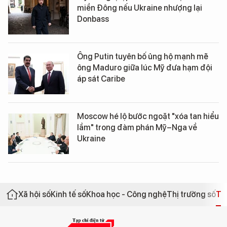
miền Đông nếu Ukraine nhượng lại
Donbass
Ông Putin tuyên bố ủng hộ mạnh mẽ
ông Maduro giữa lúc Mỹ đưa hạm đội
áp sát Caribe
Moscow hé lộ bước ngoặt "xóa tan hiểu
lầm" trong đàm phán Mỹ–Nga về
Ukraine
Xã hội số
Kinh tế số
Khoa học - Công nghệ
Thị trường số
Th