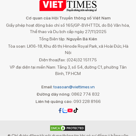
Cơ quan của Hội Truyền thông số Việt Nam
Giấy phép hoạt động báo chí số 165/GP-BVHTTDL do Bộ Văn hóa,
Thể thao và Du lịch cấp ngày 27/11/2025
Tổng Biên tập:
Nguyễn Bá Kiên
Tòa soạn: LK16-18, Khu đô thị Hinode Royal Park, xã Hoài Đức, Hà
Nội
Điện thoại/fax: (024)32 151175
VP đại diện tại miền Nam: Tầng 3, số 54, đường C1, phường Tân
Bình, TP.HCM
Email:
toasoan@viettimes.vn
Đường dây nóng:
0862 774 832
Liên hệ quảng cáo:
093 228 8166
® Chỉ được đăng tải nội dung thông tin khi có sự đồng ý bằng văn