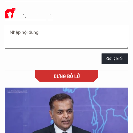
Ý KIẾN CỦA BẠN
Gửi ý kiến
ĐỪNG BỎ LỠ