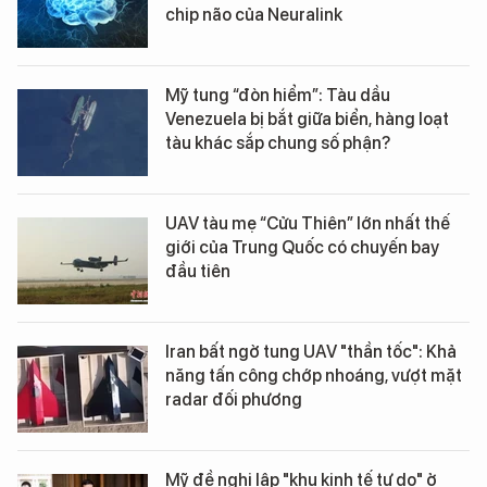
chip não của Neuralink
Mỹ tung “đòn hiểm”: Tàu dầu
Venezuela bị bắt giữa biển, hàng loạt
tàu khác sắp chung số phận?
UAV tàu mẹ “Cửu Thiên” lớn nhất thế
giới của Trung Quốc có chuyến bay
đầu tiên
Iran bất ngờ tung UAV "thần tốc": Khả
năng tấn công chớp nhoáng, vượt mặt
radar đối phương
Mỹ đề nghị lập "khu kinh tế tự do" ở