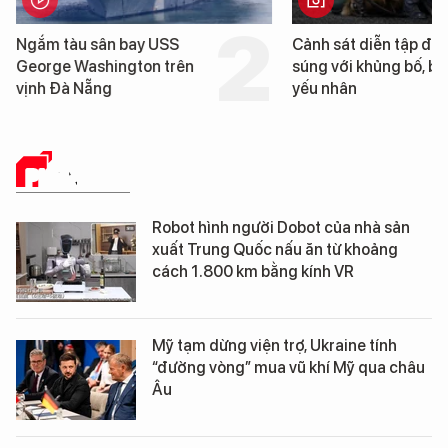
n bay USS
Cảnh sát diễn tập đấu
ington trên
súng với khủng bố, bảo vệ
yếu nhân
PHÂN TÍCH
Robot hình người Dobot của nhà sản
xuất Trung Quốc nấu ăn từ khoảng
cách 1.800 km bằng kính VR
Mỹ tạm dừng viện trợ, Ukraine tính
“đường vòng” mua vũ khí Mỹ qua châu
Âu