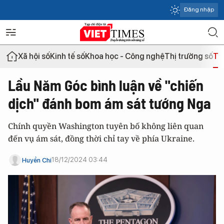
Đăng nhập
Xã hội số
Kinh tế số
Khoa học - Công nghệ
Thị trường số
Th
Lầu Năm Góc bình luận về "chiến
dịch" đánh bom ám sát tướng Nga
Chính quyền Washington tuyên bố không liên quan
đến vụ ám sát, đồng thời chỉ tay về phía Ukraine.
18/12/2024 03:44
Huyền Chi