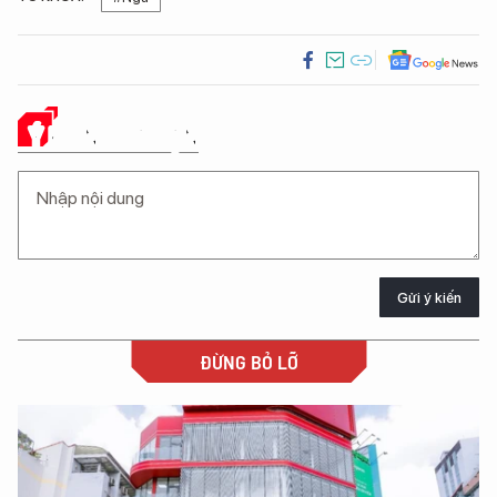
Ý KIẾN CỦA BẠN
Gửi ý kiến
ĐỪNG BỎ LỠ