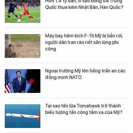
Hơn 1,4 tỷ dân, vì sao bóng đá Trung
Quốc thua kém Nhật Bản, Hàn Quốc?
Máy bay tiêm kích F-15 Mỹ bị bắn rơi,
người dân Iran ráo riết săn lùng phi
công
Ngoại trưởng Mỹ lên tiếng trấn an các
đồng minh NATO
Tại sao tên lửa Tomahawk trở thành
biểu tượng tấn công tầm xa của Mỹ?