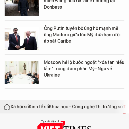
miền Đông nếu Ukraine nhượng lại
Donbass
Ông Putin tuyên bố ủng hộ mạnh mẽ
ông Maduro giữa lúc Mỹ đưa hạm đội
áp sát Caribe
Moscow hé lộ bước ngoặt "xóa tan hiểu
lầm" trong đàm phán Mỹ–Nga về
Ukraine
Xã hội số
Kinh tế số
Khoa học - Công nghệ
Thị trường số
Th