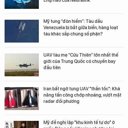
chip não của Neuralink
Mỹ tung “đòn hiểm”: Tàu dầu
Venezuela bị bắt giữa biển, hàng loạt
tàu khác sắp chung số phận?
UAV tàu mẹ “Cửu Thiên” lớn nhất thế
giới của Trung Quốc có chuyến bay
đầu tiên
Iran bất ngờ tung UAV "thần tốc": Khả
năng tấn công chớp nhoáng, vượt mặt
radar đối phương
Mỹ đề nghị lập "khu kinh tế tự do" ở