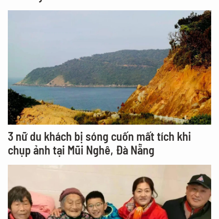
3 nữ du khách bị sóng cuốn mất tích khi
chụp ảnh tại Mũi Nghê, Đà Nẵng