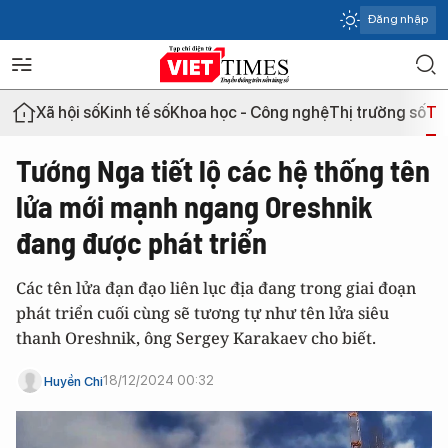
Đăng nhập
Xã hội số
Kinh tế số
Khoa học - Công nghệ
Thị trường số
Th
Tướng Nga tiết lộ các hệ thống tên
lửa mới mạnh ngang Oreshnik
đang được phát triển
Các tên lửa đạn đạo liên lục địa đang trong giai đoạn
phát triển cuối cùng sẽ tương tự như tên lửa siêu
thanh Oreshnik, ông Sergey Karakaev cho biết.
18/12/2024 00:32
Huyền Chi