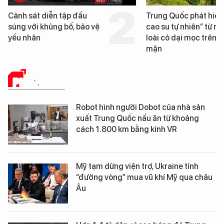
Cảnh sát diễn tập đấu
Trung Quốc phát hiện
súng với khủng bố, bảo vệ
cao su tự nhiên” từ m
yếu nhân
loài cỏ dại mọc trên đ
mặn
PHÂN TÍCH
Robot hình người Dobot của nhà sản
xuất Trung Quốc nấu ăn từ khoảng
cách 1.800 km bằng kính VR
Mỹ tạm dừng viện trợ, Ukraine tính
“đường vòng” mua vũ khí Mỹ qua châu
Âu