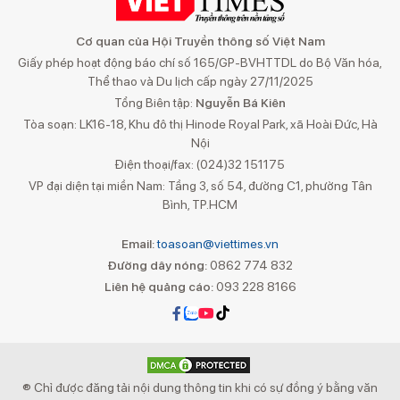
Cơ quan của Hội Truyền thông số Việt Nam
Giấy phép hoạt động báo chí số 165/GP-BVHTTDL do Bộ Văn hóa,
Thể thao và Du lịch cấp ngày 27/11/2025
Tổng Biên tập:
Nguyễn Bá Kiên
Tòa soạn: LK16-18, Khu đô thị Hinode Royal Park, xã Hoài Đức, Hà
Nội
Điện thoại/fax: (024)32 151175
VP đại diện tại miền Nam: Tầng 3, số 54, đường C1, phường Tân
Bình, TP.HCM
Email:
toasoan@viettimes.vn
Đường dây nóng:
0862 774 832
Liên hệ quảng cáo:
093 228 8166
® Chỉ được đăng tải nội dung thông tin khi có sự đồng ý bằng văn