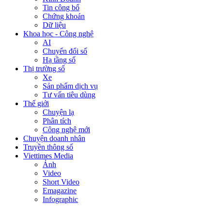
Tin công bố
Chứng khoán
Dữ liệu
Khoa học - Công nghệ
AI
Chuyển đổi số
Hạ tầng số
Thị trường số
Xe
Sản phẩm dịch vụ
Tư vấn tiêu dùng
Thế giới
Chuyện lạ
Phân tích
Công nghệ mới
Chuyện doanh nhân
Truyền thông số
Viettimes Media
Ảnh
Video
Short Video
Emagazine
Infographic