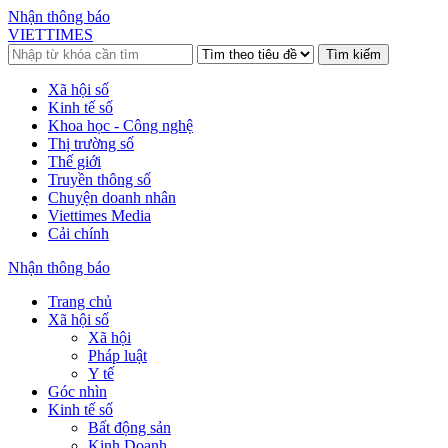
Nhận thông báo
VIETTIMES
Tìm kiếm
Xã hội số
Kinh tế số
Khoa học - Công nghệ
Thị trường số
Thế giới
Truyền thông số
Chuyện doanh nhân
Viettimes Media
Cải chính
Nhận thông báo
Trang chủ
Xã hội số
Xã hội
Pháp luật
Y tế
Góc nhìn
Kinh tế số
Bất động sản
Kinh Doanh