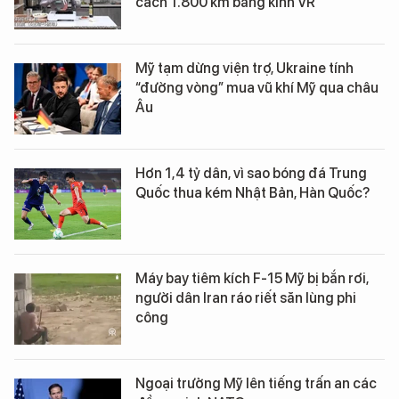
cách 1.800 km bằng kính VR
Mỹ tạm dừng viện trợ, Ukraine tính
“đường vòng” mua vũ khí Mỹ qua châu
Âu
Hơn 1,4 tỷ dân, vì sao bóng đá Trung
Quốc thua kém Nhật Bản, Hàn Quốc?
Máy bay tiêm kích F-15 Mỹ bị bắn rơi,
người dân Iran ráo riết săn lùng phi
công
Ngoại trưởng Mỹ lên tiếng trấn an các