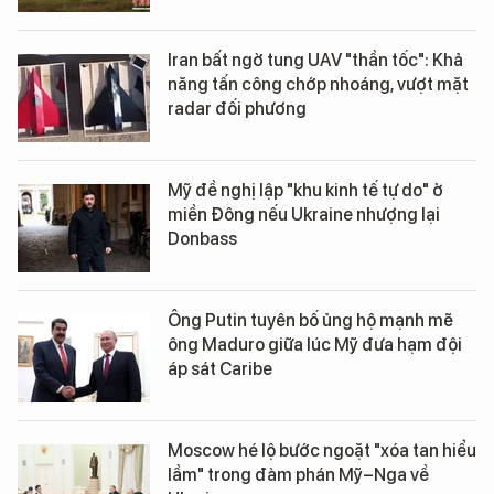
Iran bất ngờ tung UAV "thần tốc": Khả
năng tấn công chớp nhoáng, vượt mặt
radar đối phương
Mỹ đề nghị lập "khu kinh tế tự do" ở
miền Đông nếu Ukraine nhượng lại
Donbass
Ông Putin tuyên bố ủng hộ mạnh mẽ
ông Maduro giữa lúc Mỹ đưa hạm đội
áp sát Caribe
Moscow hé lộ bước ngoặt "xóa tan hiểu
lầm" trong đàm phán Mỹ–Nga về