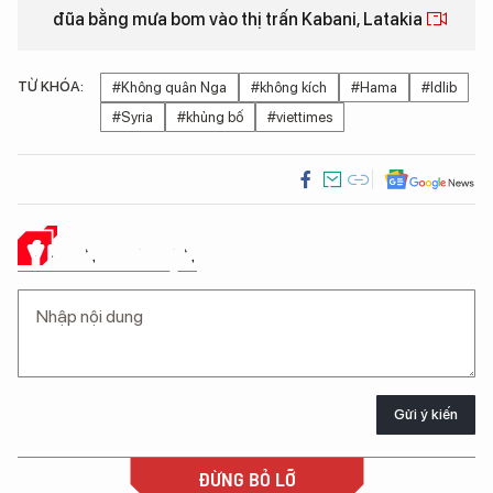
đũa bằng mưa bom vào thị trấn Kabani, Latakia
TỪ KHÓA:
#Không quân Nga
#không kích
#Hama
#Idlib
#Syria
#khủng bố
#viettimes
Ý KIẾN CỦA BẠN
Gửi ý kiến
ĐỪNG BỎ LỠ