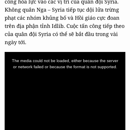
công hỏa lực vào các vị trí của quân đội Syria.
Không quân Nga – Syria tiếp tục dội lửa trừng
phạt các nhóm khủng bố và Hồi giáo cực đoan
trên địa phận tỉnh Idlib. Cuộc tấn công tiếp theo
của quân đội Syria có thể sẽ bắt đầu trong vài
ngày tới.
This
is
a
The media could not be loaded, either because the server
modal
window.
or network failed or because the format is not supported.