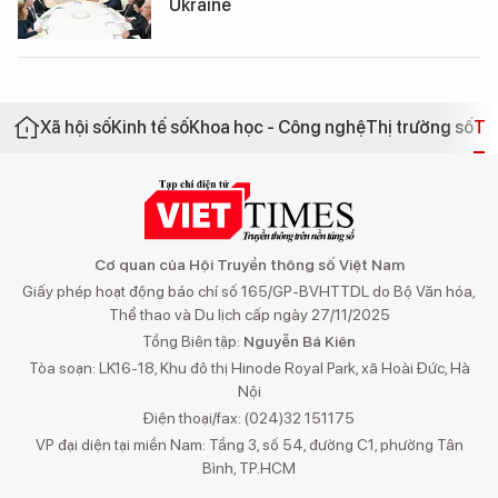
Ukraine
Xã hội số
Kinh tế số
Khoa học - Công nghệ
Thị trường số
Th
Cơ quan của Hội Truyền thông số Việt Nam
Giấy phép hoạt động báo chí số 165/GP-BVHTTDL do Bộ Văn hóa,
Thể thao và Du lịch cấp ngày 27/11/2025
Tổng Biên tập:
Nguyễn Bá Kiên
Tòa soạn: LK16-18, Khu đô thị Hinode Royal Park, xã Hoài Đức, Hà
Nội
Điện thoại/fax: (024)32 151175
VP đại diện tại miền Nam: Tầng 3, số 54, đường C1, phường Tân
Bình, TP.HCM