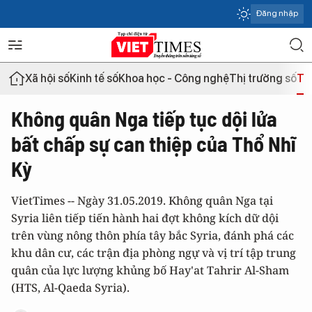
Đăng nhập
Xã hội số
Kinh tế số
Khoa học - Công nghệ
Thị trường số
Th
Không quân Nga tiếp tục dội lửa
bất chấp sự can thiệp của Thổ Nhĩ
Kỳ
VietTimes -- Ngày 31.05.2019. Không quân Nga tại
Syria liên tiếp tiến hành hai đợt không kích dữ dội
trên vùng nông thôn phía tây bắc Syria, đánh phá các
khu dân cư, các trận địa phòng ngự và vị trí tập trung
quân của lực lượng khủng bố Hay'at Tahrir Al-Sham
(HTS, Al-Qaeda Syria).