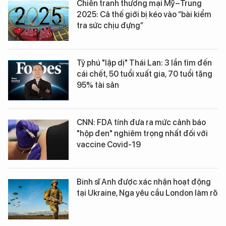
Chiến tranh thương mại Mỹ–Trung
2025: Cả thế giới bị kéo vào “bài kiểm
tra sức chịu đựng”
Tỷ phú "lập dị" Thái Lan: 3 lần tìm đến
cái chết, 50 tuổi xuất gia, 70 tuổi tặng
95% tài sản
CNN: FDA tính đưa ra mức cảnh báo
"hộp đen" nghiêm trọng nhất đối với
vaccine Covid-19
Binh sĩ Anh được xác nhận hoạt động
tại Ukraine, Nga yêu cầu London làm rõ